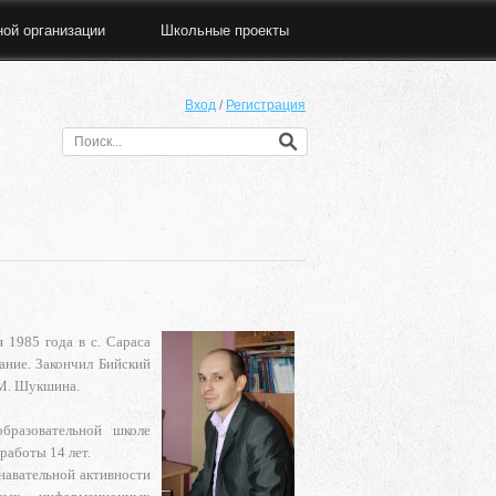
ной организации
Школьные проекты
Вход
/
Регистрация
 1985 года в с. Сараса
ание. Закончил Бийский
 М. Шукшина.
бразовательной школе
работы 14 лет.
навательной активности