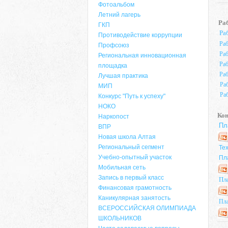
Фотоальбом
Летний лагерь
Ра
ГКП
Ра
Противодействие коррупции
Раб
Профсоюз
Раб
Региональная инновационная
Раб
площадка
Раб
Лучшая практика
Ра
МИП
Ра
Конкурс "Путь к успеху"
НОКО
Кон
Наркопост
Пл
ВПР
Новая школа Алтая
Региональный сегмент
Те
Учебно-опытный участок
Пла
Мобильная сеть
Запись в первый класс
Пла
Финансовая грамотность
Каникулярная занятость
Пла
ВСЕРОССИЙСКАЯ ОЛИМПИАДА
ШКОЛЬНИКОВ