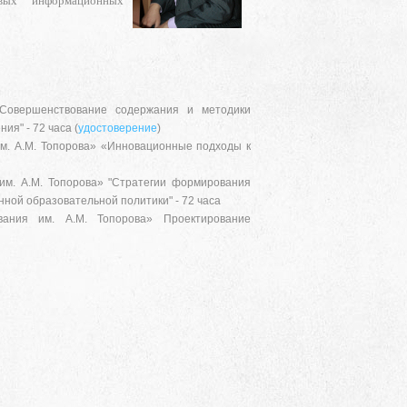
вых информационных
"Совершенствование содержания и методики
я" - 72 часа (
удостоверение
)
им. А.М. Топорова» «Инновационные подходы к
 им. А.М. Топорова» "Стратегии формирования
ной образовательной политики" - 72 часа
вания им. А.М. Топорова» Проектирование