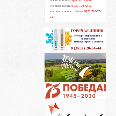
общие вопросы:
8(38537)28-6-49
учебная работа:
8-963-198-72-23
воспитательная работа:
8-923-718-37-
28