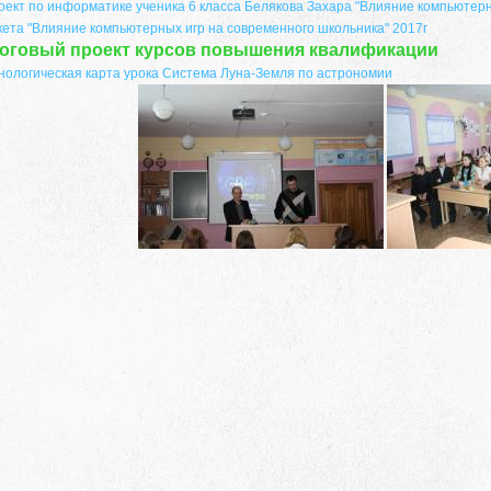
оект по информатике ученика 6 класса Белякова Захара "Влияние компьютерн
кета "Влияние компьютерных игр на современного школьника" 2017г
оговый проект курсов повышения квалификации
нологическая карта урока Система Луна-Земля по астрономии