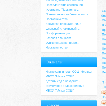
Часто задаваемые вопросы
Президентские состязания
Фестиваль "Педкампус...
Об
Психологическая безопасность
физ
Наставничество
Об
Досуговая площадка-2022
Выс
Школьный спортивный ...
Пре
Профориентация
По
Базовая площадка
По
Функциональная грамо...
По
Наставничество
По
По
По
Филиалы
По
По
Нижнекаянчинская ООШ - филиал
Ин
МБОУ "Айская СОШ"
Детский сад "Звёздочка" -
Qr
структурное подразделение
Вн
МБОУ "Айская СОШ"
Пр
Классы