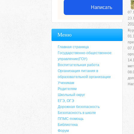
Написать
07.
23.
201
Кур
Меню
01.
пре
Главная страница
07.
Государственно-общественное
орг
управление(ГОУ)
14.
Воспитательная работа
мет
Организация питания в
08
образовательной организации
доп
Ученикам
Наг
Родителям
Школьный округ
ЕГЭ, ОГЭ
Дорожная безопасность
Безопасность в школе
ППМС-помощь
Библиотека
Форум