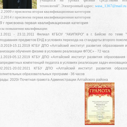
учащихся на уроках физики средствами но
технологий".
Электронный адрес:
wasa_1367@mail.ru
12.2009 г присвоена вторая квалификационная категория
12.2014 г присвоена первая квалификационная категория
9 г присвоена первая квалификационная категория
сы повышения квалификации:
11.2011 - 23.11.2011 Филиал КГБОУ "АКИПКРО" в г. Бийске по теме 
подавания предметов ЕНД в условиях перехода на стандарты второго поколени
10.2019-15.11.2019 КГБУ ДПО «Алтайский институт развития образования 
анизации обучения физике в условиях реализации ФГОС» - 72 часа
11.2019-05.12.2019 КГБУ ДПО «Алтайский институт развития образования
апредметных компетенций педагога в условиях реализации задач инновацион
.02.2021-20.02.2021 КГБУ ДПО «Алтайский институт развития образо
олнительных образовательных программ - 36 часов
рады: 2020г Почетная грамота Администрации Алтайского района