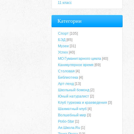
11 класс
Категории
Спорт
[105]
БЭД
[85]
Музеи
[31]
Успех
[40]
МО Гуманитарного цикла
[40]
Каникулярное время
[69]
Столовая
[4]
Библиотека
[4]
Арт-ленд
[13]
Школьный бомонд
[2]
Юный натуралист
[2]
Клуб туризма и краеведения
[3]
Шахматный клуб
[4]
Волшебный мир
[3]
Робо-Star
[1]
Ая.Школа.Ru
[1]