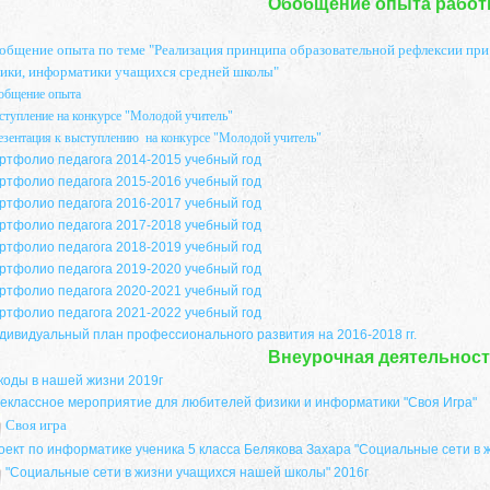
Обобщение опыта рабо
общение опыта по теме "Реализация принципа образовательной рефлексии при
ики, информатики учащихся средней школы"
общение опыта
тупление на конкурсе "Молодой учитель"
зентация к выступлению на конкурсе "Молодой учитель"
ртфолио педагога 2014-2015 учебный год
ртфолио педагога 2015-2016 учебный год
ртфолио педагога 2016-2017 учебный год
ртфолио педагога 2017-2018 учебный год
ртфолио педагога 2018-2019 учебный год
ртфолио педагога 2019-2020 учебный год
ртфолио педагога 2020-2021 учебный год
ртфолио педагога 2021-2022 учебный год
дивидуальный план профессионального развития на 2016-2018 гг.
Внеурочная деятельнос
 коды в нашей жизни 2019г
еклассное мероприятие для любителей физики и информатики "Своя Игра"
Своя игра
оект по информатике ученика 5 класса Белякова Захара "Социальные сети в
"Социальные сети в жизни учащихся нашей школы" 2016г