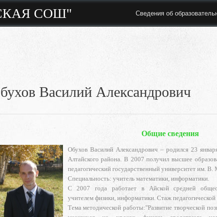
СКАЯ СОШ"
Сведения об образователь
бухов Василий Александрович
Общие сведения
Обухов Василий Александрович – родился 23 января
Алтайского района. В 2007 получил высшее образов
педагогический государственный университет им. В.
Специальность: учитель математики, информатики.
С 2007 года работает в Айской средней общео
учителем физики, информатики. Стаж педагогической 
Тема методической работы:"Развитие творческой поз