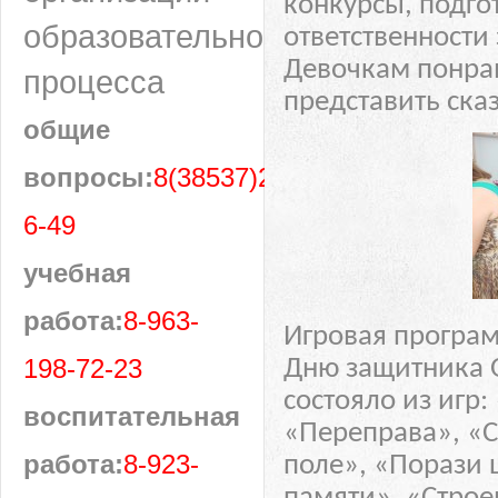
конкурсы, подго
образовательного
ответственности 
Девочкам понрав
процесса
представить ск
общие
вопросы:
8(38537)28-
6-49
учебная
работа:
8-963-
Игровая програ
198-72-23
Дню защитника О
состояло из игр
воспитательная
«Переправа», «
работа:
8-923-
поле», «Порази 