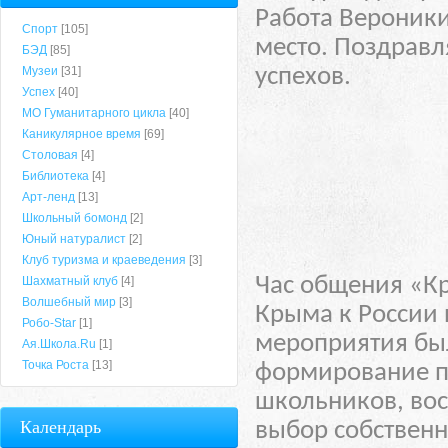
Работа Вероники
Спорт
[105]
место. Поздрав
БЭД
[85]
Музеи
[31]
успехов.
Успех
[40]
МО Гуманитарного цикла
[40]
Каникулярное время
[69]
Столовая
[4]
Библиотека
[4]
Арт-ленд
[13]
Школьный бомонд
[2]
Юный натуралист
[2]
Клуб туризма и краеведения
[3]
Час общения «К
Шахматный клуб
[4]
Волшебный мир
[3]
Крыма к России 
Робо-Star
[1]
мероприятия бы
Ая.Школа.Ru
[1]
Точка Роста
[13]
формирование п
школьников, вос
Календарь
выбор собственн