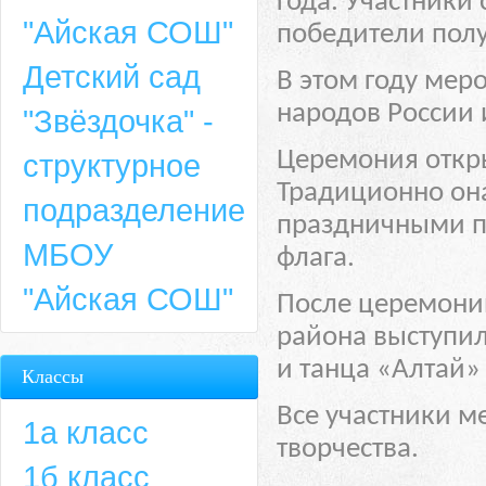
года. Участники
"Айская СОШ"
победители пол
Детский сад
В этом году мер
народов России 
"Звёздочка" -
Церемония откры
структурное
Традиционно он
подразделение
праздничными п
МБОУ
флага.
"Айская СОШ"
После церемонии
района выступи
и танца «Алтай» 
Классы
Все участники м
1а класс
творчества.
1б класс