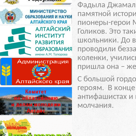
Фадыла Джамаля 
памятной истор
пионеры-герои М
Голиков. Это та
школьники. До 
проводили безза
коленки, учились
пришла она – же
С большой гордо
героям. В конце
антифашистах и 
молчания.