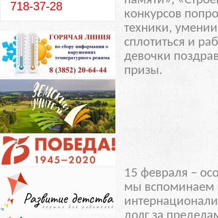
памяти», «Строе
718-37-28
конкурсов попро
техники, умении 
сплотиться и ра
девочки поздра
призы.
15 февраля – осо
мы вспоминаем 
интернационали
долг за предел