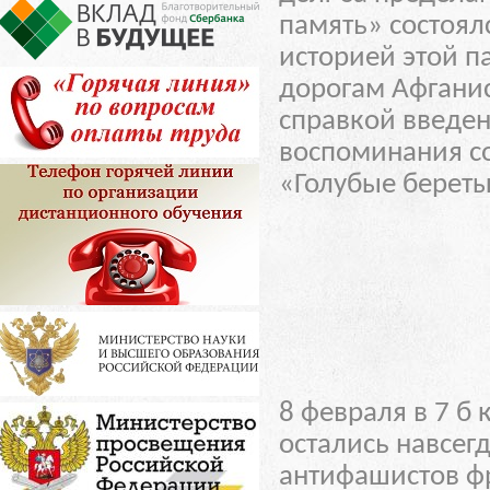
память» состоялс
историей этой 
дорогам Афганис
справкой введен
воспоминания со
«Голубые береты
8 февраля в 7 б
остались навсег
антифашистов ф