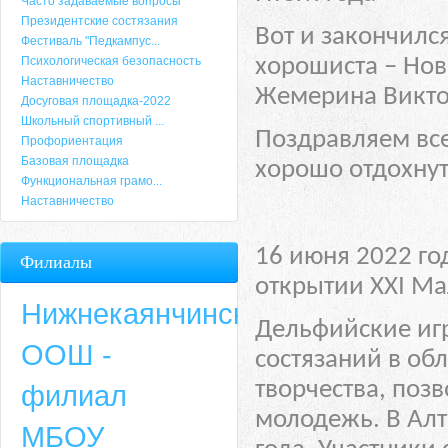
Часто задаваемые вопросы
Президентские состязания
Вот и закончилс
Фестиваль "Педкампус...
Психологическая безопасность
хорошиста – Нов
Наставничество
Жемерина Викт
Досуговая площадка-2022
Школьный спортивный ...
Поздравляем все
Профориентация
Базовая площадка
хорошо отдохнут
Функциональная грамо...
Наставничество
16 июня 2022 го
Филиалы
открытии XXI Ма
Нижнекаянчинская
Дельфийские игр
ООШ -
состязаний в об
творчества, по
филиал
молодежь. В Алт
МБОУ