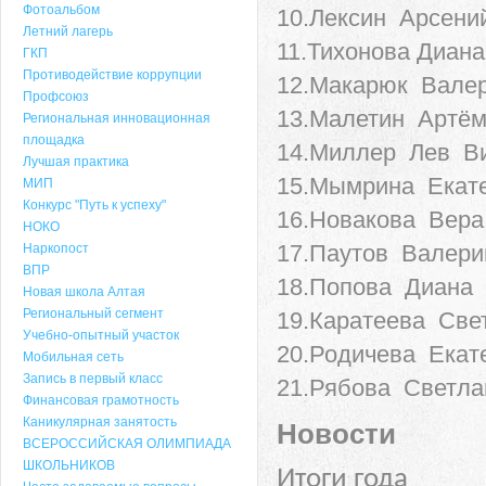
Фотоальбом
10.Лексин Арсени
Летний лагерь
11.Тихонова Диана
ГКП
Противодействие коррупции
12.Макарюк Вале
Профсоюз
13.Малетин Артё
Региональная инновационная
площадка
14.Миллер Лев В
Лучшая практика
15.Мымрина Екат
МИП
Конкурс "Путь к успеху"
16.Новакова Вера
НОКО
17.Паутов Валери
Наркопост
ВПР
18.Попова Диана
Новая школа Алтая
Региональный сегмент
19.Каратеева Све
Учебно-опытный участок
20.Родичева Екат
Мобильная сеть
Запись в первый класс
21.Рябова Светла
Финансовая грамотность
Каникулярная занятость
Новости
ВСЕРОССИЙСКАЯ ОЛИМПИАДА
ШКОЛЬНИКОВ
Итоги года