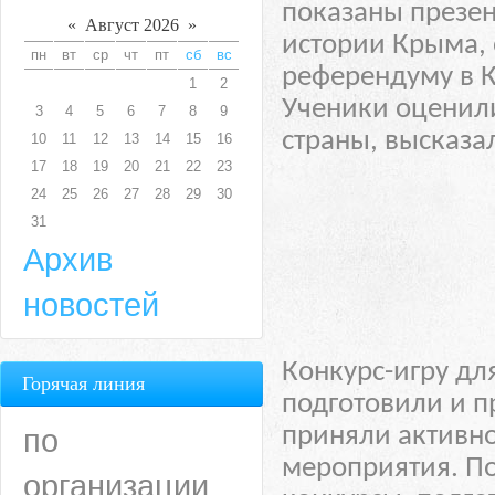
показаны презен
«
Август 2026
»
истории Крыма, 
пн
вт
ср
чт
пт
сб
вс
референдуму в 
1
2
Ученики оценили
3
4
5
6
7
8
9
страны, высказа
10
11
12
13
14
15
16
17
18
19
20
21
22
23
24
25
26
27
28
29
30
31
Архив
новостей
Конкурс-игру для
Горячая линия
подготовили и п
по
приняли активно
мероприятия. По
организации