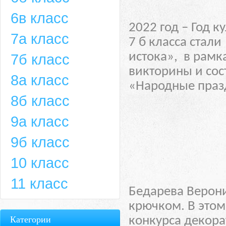
6в класс
2022 год – Год 
7а класс
7 б класса стал
истока», в рамк
7б класс
викторины и сос
8а класс
«Народные празд
8б класс
9а класс
9б класс
10 класс
11 класс
Бедарева Верони
крючком. В этом
Категории
конкурса декора