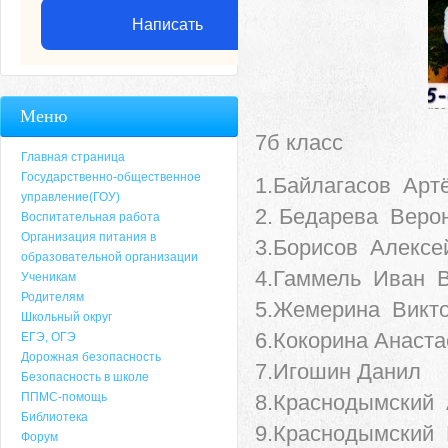
Написать
Меню
7б класс
Главная страница
Государственно-общественное
1.Байлагасов Арт
управление(ГОУ)
2. Бедарева Веро
Воспитательная работа
Организация питания в
3.Борисов Алексе
образовательной организации
4.Гаммель Иван 
Ученикам
Родителям
5.Жемерина Викт
Школьный округ
6.Кокорина Анаст
ЕГЭ, ОГЭ
Дорожная безопасность
7.Игошин Данил
Безопасность в школе
ППМС-помощь
8.Краснодымский
Библиотека
9.Краснодымский
Форум