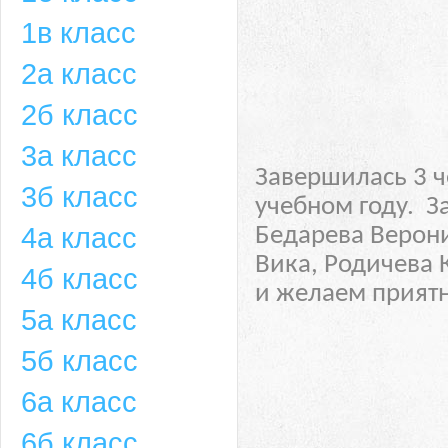
1в класс
2а класс
2б класс
3а класс
Завершилась 3 ч
3б класс
учебном году.
З
4а класс
Бедарева Верон
Вика, Родичева 
4б класс
и желаем приятн
5а класс
5б класс
6а класс
6б класс