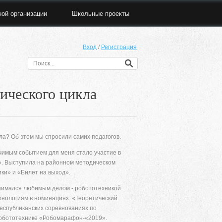
ной организации
Школьные проекты
Вход
/
Регистрация
ического цикла
ла? Об этом мы спросили самих педагогов.
ачимым событием для меня стало участие в
. Выступила на районном методическом
ки» и «Билет на выход».
нимался любимым делом - робототехникой.
хнологиям в номинациях: «Теоретический
республиканских соревнованиях по
робототехнике «Робомарафон-«2019».