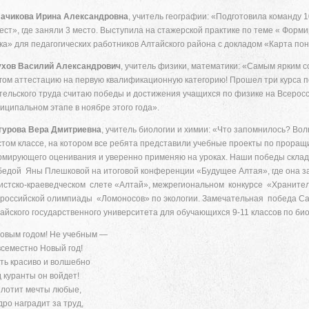
ачикова Ирина Александровна
, учитель географии: «Подготовила команду 
ест», где заняли 3 место. Выступила на стажерской практике по теме « Фор
ка» для педагогических работников Алтайского района с докладом «Карта пон
хов Василий Александрович
, учитель физики, математики: «Самым ярким 
гом аттестацию на первую квалификационную категорию! Прошел три курса
тельского труда считаю победы и достижения учащихся по физике на Всерос
иципальном этапе в ноябре этого года».
урова Вера Дмитриевна
, учитель биологии и химии: «Что запомнилось? Во
том классе, на котором все ребята представили учебные проекты по проращ
мирующего оценивания и уверенно применяю на уроках. Наши победы склады
едой Яны Плешковой на итоговой конференции «Будущее Алтая», где она з
истско-краеведческом слете «Алтай», межрегиональном конкурсе «Хранител
российской олимпиады «Ломоносов» по экологии. Замечательная победа С
айского государственного университета для обучающихся 9-11 классов по би
овым годом! Не учебным —
семестно Новый год!
ть красиво и волшебно
 куранты он войдет!
лотит мечты любые,
ро наградит за труд,