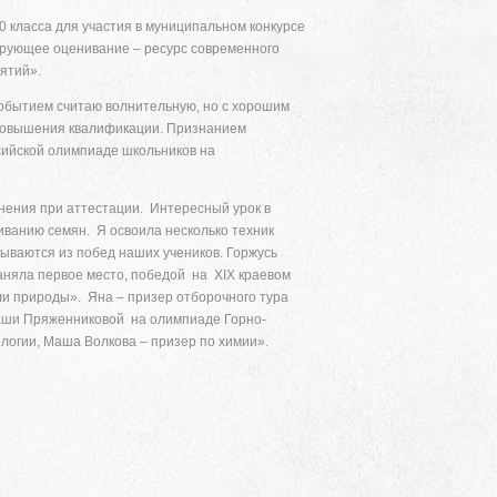
10 класса для участия в муниципальном конкурсе
мирующее оценивание – ресурс современного
ятий».
событием считаю волнительную, но с хорошим
 повышения квалификации. Признанием
сийской олимпиаде школьников на
лнения при аттестации. Интересный урок в
иванию семян. Я освоила несколько техник
ваются из побед наших учеников. Горжусь
аняла первое место, победой на XIX краевом
и природы». Яна – призер отборочного тура
аши Пряженниковой на олимпиаде Горно-
ологии, Маша Волкова – призер по химии».