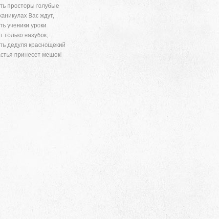
ть просторы голубые
каникулах Вас ждут,
ть ученики уроки
т только назубок,
ть дедуля краснощекий
стья принесет мешок!