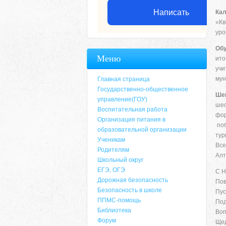
Написать
Кал
«Кв
уро
Обу
Меню
ито
учи
мун
Главная страница
Государственно-общественное
Шег
управление(ГОУ)
шес
Воспитательная работа
фор
Организация питания в
поб
образовательной организации
тур
Ученикам
Все
Родителям
Алт
Школьный округ
ЕГЭ, ОГЭ
С Н
Дорожная безопасность
Пов
Безопасность в школе
Пус
ППМС-помощь
Под
Библиотека
Воп
Форум
Щед