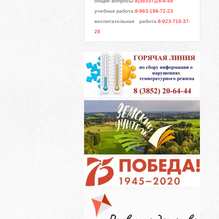
общие вопросы:
8(38537)28-6-49
учебная работа:
8-963-198-72-23
воспитательная работа:
8-923-718-37-
28