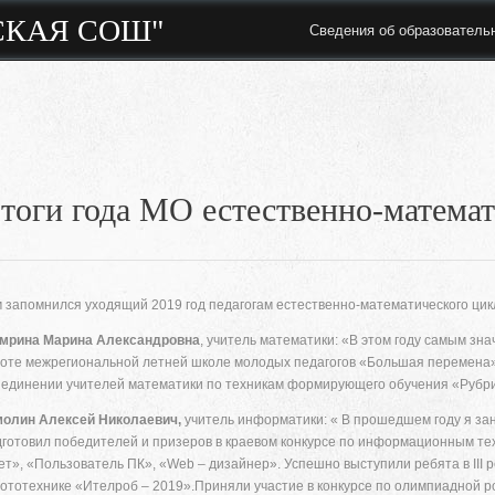
СКАЯ СОШ"
Сведения об образователь
тоги года МО естественно-математ
 запомнился уходящий 2019 год педагогам естественно-математического цик
мрина Марина Александровна
, учитель математики: «В этом году самым зн
оте межрегиональной летней школе молодых педагогов «Большая перемена»
единении учителей математики по техникам формирующего обучения «Рубри
олин Алексей Николаевич,
учитель информатики: « В прошедшем году я за
готовил победителей и призеров в краевом конкурсе по информационным те
ет», «Пользователь ПК», «Web – дизайнер». Успешно выступили ребята в III 
ототехнике «Ителроб – 2019».Приняли участие в конкурсе по олимпиадной 