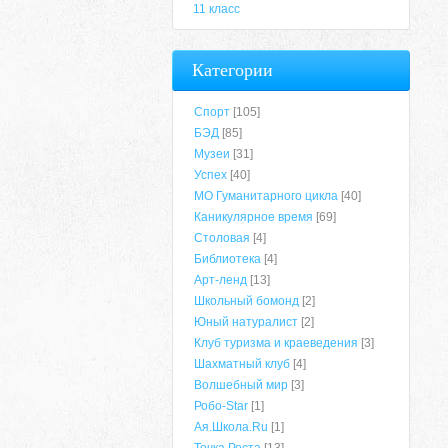
11 класс
Категории
Спорт
[105]
БЭД
[85]
Музеи
[31]
Успех
[40]
МО Гуманитарного цикла
[40]
Каникулярное время
[69]
Столовая
[4]
Библиотека
[4]
Арт-ленд
[13]
Школьный бомонд
[2]
Юный натуралист
[2]
Клуб туризма и краеведения
[3]
Шахматный клуб
[4]
Волшебный мир
[3]
Робо-Star
[1]
Ая.Школа.Ru
[1]