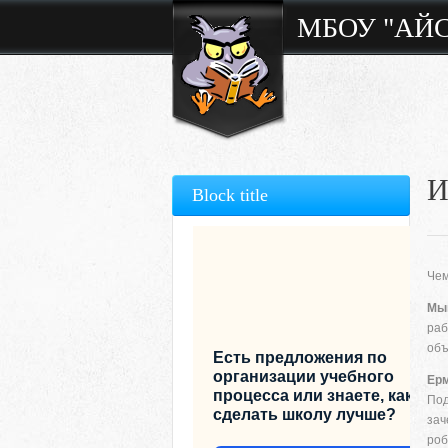
МБОУ "АЙ
И
Block title
Чем
Мы
раб
объ
Есть предложения по
организации учебного
Ерм
процесса или знаете, как
Под
сделать школу лучше?
зач
роб