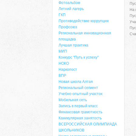
Фотоальбом
Пус
Летний лагерь
На 
ГКП
Пус
Противодействие коррупции
Уча
Профсоюз
Пус
Региональная инновационная
Сча
площадка
Лучшая практика
МИП
Конкурс "Путь к успеху"
НОКО
Наркопост
ВПР
Новая школа Алтая
Региональный сегмент
Учебно-опытный участок
Мобильная сеть
Запись в первый класс
Финансовая грамотность
Каникулярная занятость
ВСЕРОССИЙСКАЯ ОЛИМПИАДА
ШКОЛЬНИКОВ