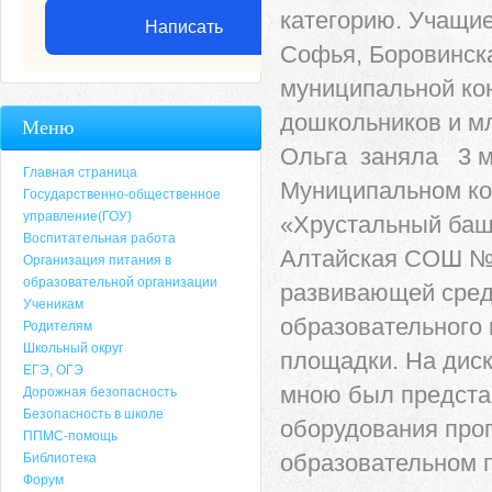
категорию. Учащи
Написать
Софья, Боровинска
муниципальной ко
дошкольников и м
Меню
Ольга заняла 3 ме
Главная страница
Муниципальном кон
Государственно-общественное
управление(ГОУ)
«Хрустальный башм
Воспитательная работа
Алтайская СОШ № 
Организация питания в
образовательной организации
развивающей сред
Ученикам
образовательного
Родителям
Школьный округ
площадки. На дис
ЕГЭ, ОГЭ
мною был предста
Дорожная безопасность
Безопасность в школе
оборудования про
ППМС-помощь
образовательном п
Библиотека
Форум