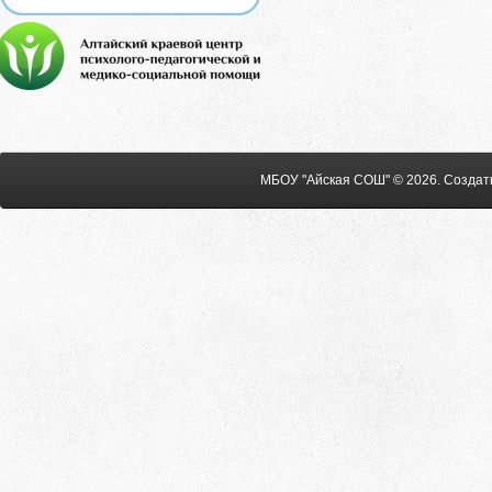
МБОУ "Айская СОШ" © 2026
.
Создат