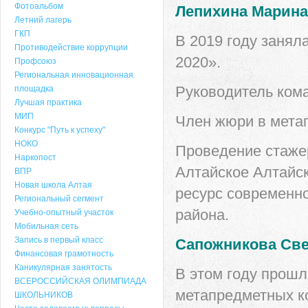
Фотоальбом
Лепихина Марин
Летний лагерь
ГКП
В 2019 году занял
Противодействие коррупции
2020».
Профсоюз
Региональная инновационная
Руководитель кома
площадка
Лучшая практика
МИП
Член жюри в мета
Конкурс "Путь к успеху"
НОКО
Проведение стаже
Наркопост
Алтайское Алтайс
ВПР
Новая школа Алтая
ресурс современно
Региональный сегмент
района.
Учебно-опытный участок
Мобильная сеть
Запись в первый класс
Сапожникова Све
Финансовая грамотность
Каникулярная занятость
В этом году прошл
ВСЕРОССИЙСКАЯ ОЛИМПИАДА
метапредметных ко
ШКОЛЬНИКОВ