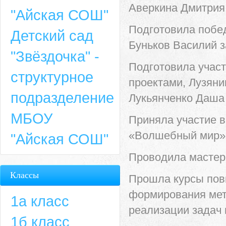
Аверкина Дмитрия,
"Айская СОШ"
Подготовила побед
Детский сад
Буньков Василий з
"Звёздочка" -
Подготовила участ
структурное
проектами, Лузяни
подразделение
Лукьянченко Даша 
МБОУ
Приняла участие в
«Волшебный мир» 
"Айская СОШ"
Проводила мастер-
Классы
Прошла курсы пов
формирования мет
1а класс
реализации задач 
1б класс