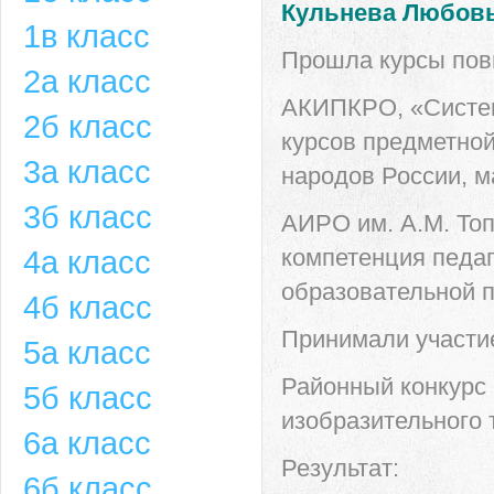
Кульнева Любовь
1в класс
Прошла курсы пов
2а класс
АКИПКРО, «Систем
2б класс
курсов предметно
3а класс
народов России, май
3б класс
АИРО им. А.М. То
4а класс
компетенция педаг
образовательной по
4б класс
Принимали участие
5а класс
Районный конкурс 
5б класс
изобразительного 
6а класс
Результат:
6б класс