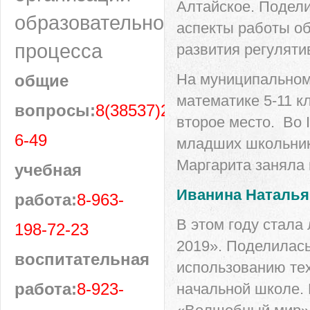
Алтайское. Подел
образовательного
аспекты работы о
процесса
развития регуляти
На муниципальном
общие
математике 5-11 к
вопросы:
8(38537)28-
второе место. Во 
6-49
младших школьнико
Маргарита заняла 
учебная
Иванина Наталья
работа:
8-963-
В этом году стала
198-72-23
2019». Поделилась
воспитательная
использованию те
работа:
8-923-
начальной школе. 