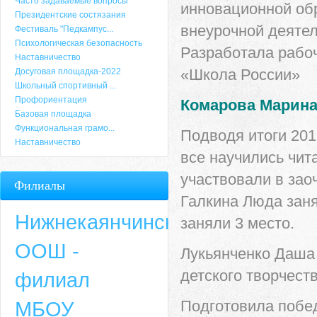
Часто задаваемые вопросы
инновационной об
Президентские состязания
внеурочной деятел
Фестиваль "Педкампус...
Психологическая безопасность
Разработала рабо
Наставничество
«Школа России»
Досуговая площадка-2022
Школьный спортивный ...
Профориентация
Комарова Марина
Базовая площадка
Функциональная грамо...
Подводя итоги 2019
Наставничество
все научились чит
участвовали в за
Филиалы
Галкина Люда заня
Нижнекаянчинская
заняли 3 место.
ООШ -
Лукьянченко Даша 
детского творчеств
филиал
МБОУ
Подготовила побе