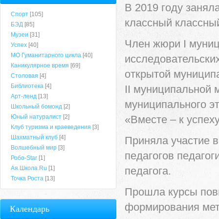
В 2019 году занял
Спорт
[105]
классный классны
БЭД
[85]
Музеи
[31]
Член жюри I муни
Успех
[40]
МО Гуманитарного цикла
[40]
исследовательски
Каникулярное время
[69]
открытой муницип
Столовая
[4]
Библиотека
[4]
II муниципальной
Арт-ленд
[13]
муниципального эт
Школьный бомонд
[2]
Юный натуралист
[2]
«Вместе – к успеху
Клуб туризма и краеведения
[3]
Шахматный клуб
[4]
Приняла участие 
Волшебный мир
[3]
педагогов педагог
Робо-Star
[1]
Ая.Школа.Ru
[1]
педагога.
Точка Роста
[13]
Прошла курсы пов
формирования мет
Календарь