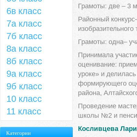
Грамоты: две – 3 м
6в класс
Районный конкурс-
7а класс
изобразительного 
7б класс
Грамоты: одна– уч
8а класс
Принимала участи
8б класс
оценивание: прие
9а класс
уроке» и делилась
формирующего оце
9б класс
района, Алтайског
10 класс
Проведение мастер
11 класс
школы №2 и пенси
Косливцева Лари
Категории