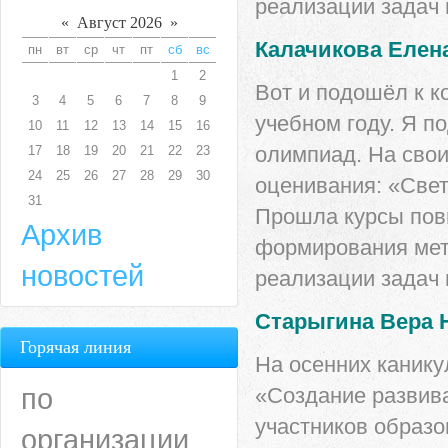
реализации задач 
«
Август 2026
»
Калачикова Елен
пн
вт
ср
чт
пт
сб
вс
1
2
Вот и подошёл к к
3
4
5
6
7
8
9
учебном году. Я п
10
11
12
13
14
15
16
олимпиад. На сво
17
18
19
20
21
22
23
24
25
26
27
28
29
30
оценивания: «Све
31
Прошла курсы пов
Архив
формирования мет
новостей
реализации задач 
Старыгина Вера 
Горячая линия
На осенних канику
по
«Создание развив
участников образо
организации