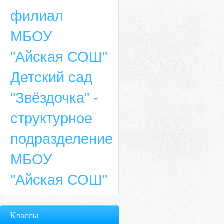
филиал
МБОУ
"Айская СОШ"
Детский сад
"Звёздочка" -
структурное
подразделение
МБОУ
"Айская СОШ"
Классы