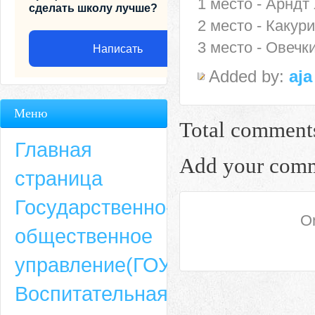
1 место - Арндт
сделать школу лучше?
2 место - Какур
3 место - Овечк
Написать
Added by:
aja
Меню
Total comment
Главная
Add your com
страница
Государственно-
On
общественное
Адрес
управление(ГОУ)
659635, Алтайский край, Алтайский район, село Ая, ул. Школьная 11. тел.
Воспитательная
6-49, электронный адрес: aja_70@mail.ru