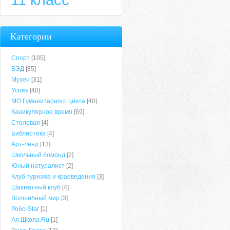
Категории
Спорт
[105]
БЭД
[85]
Музеи
[31]
Успех
[40]
МО Гуманитарного цикла
[40]
Каникулярное время
[69]
Столовая
[4]
Библиотека
[4]
Арт-ленд
[13]
Школьный бомонд
[2]
Юный натуралист
[2]
Клуб туризма и краеведения
[3]
Шахматный клуб
[4]
Волшебный мир
[3]
Робо-Star
[1]
Ая.Школа.Ru
[1]