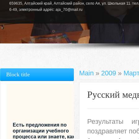
659635, Алтайский край, Алтайский район, село Ая, ул. Школьная 11. тел.
6-49, электронный адрес: aja_70@mail.ru
Main
»
2009
»
Мар
Block title
Русский мед
Результаты иг
Есть предложения по
поздравляет по
организации учебного
процесса или знаете, как