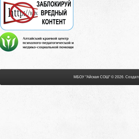
МБОУ "Айская СОШ" © 2026
.
Создат