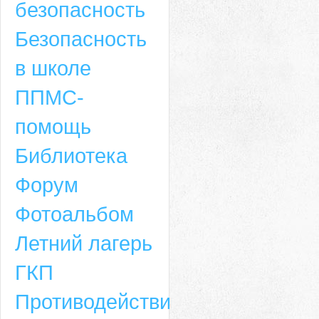
безопасность
Безопасность
в школе
ППМС-
помощь
Библиотека
Форум
Адрес
Фотоальбом
659635, Алтайский край, Алтайский район, село Ая, ул. Школьная 11. тел.
Летний лагерь
6-49, электронный адрес: aja_70@mail.ru
ГКП
Противодействие