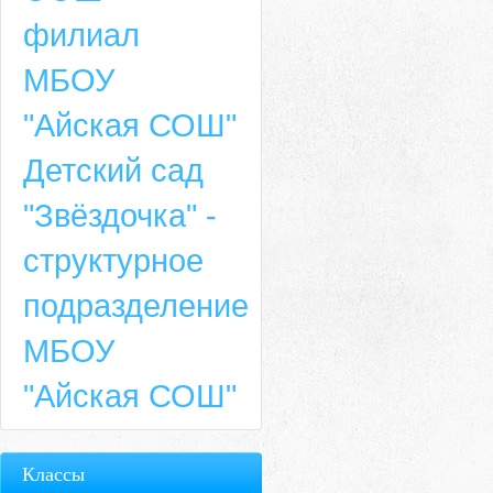
филиал
МБОУ
"Айская СОШ"
Детский сад
"Звёздочка" -
структурное
подразделение
МБОУ
"Айская СОШ"
Классы