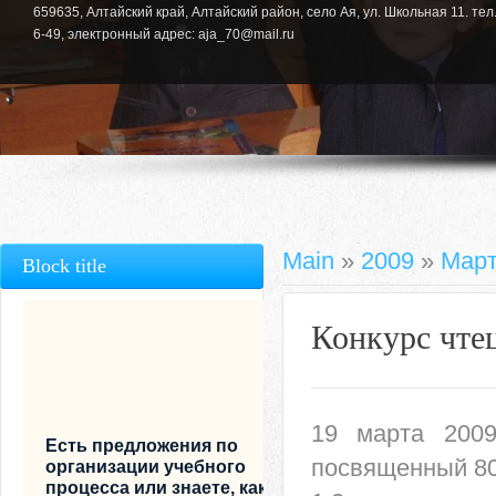
659635, Алтайский край, Алтайский район, село Ая, ул. Школьная 11. тел.
6-49, электронный адрес: aja_70@mail.ru
Main
»
2009
»
Мар
Block title
Конкурс чте
19 марта 2009
Есть предложения по
посвященный 80
организации учебного
процесса или знаете, как