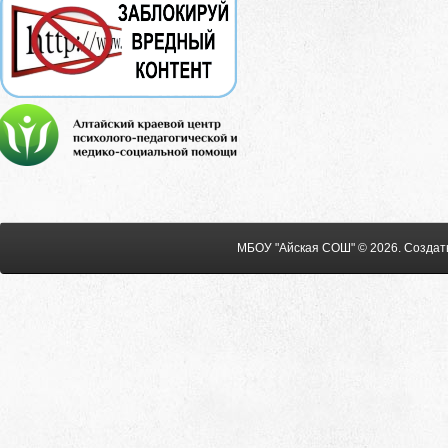
МБОУ "Айская СОШ" © 2026
.
Создат