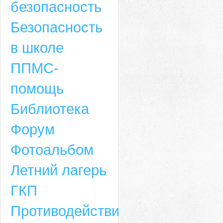
безопасность
Безопасность
в школе
ППМС-
помощь
Библиотека
Форум
Адрес
Фотоальбом
659635, Алтайский край, Алтайский район, село Ая, ул. Школьная 11. тел.
Летний лагерь
6-49, электронный адрес: aja_70@mail.ru
ГКП
Противодействие