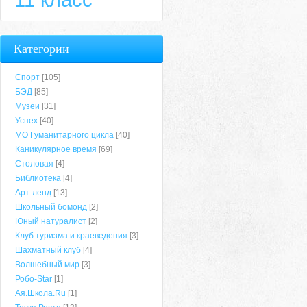
Категории
Спорт
[105]
БЭД
[85]
Музеи
[31]
Успех
[40]
МО Гуманитарного цикла
[40]
Каникулярное время
[69]
Столовая
[4]
Библиотека
[4]
Арт-ленд
[13]
Школьный бомонд
[2]
Юный натуралист
[2]
Клуб туризма и краеведения
[3]
Шахматный клуб
[4]
Волшебный мир
[3]
Робо-Star
[1]
Ая.Школа.Ru
[1]