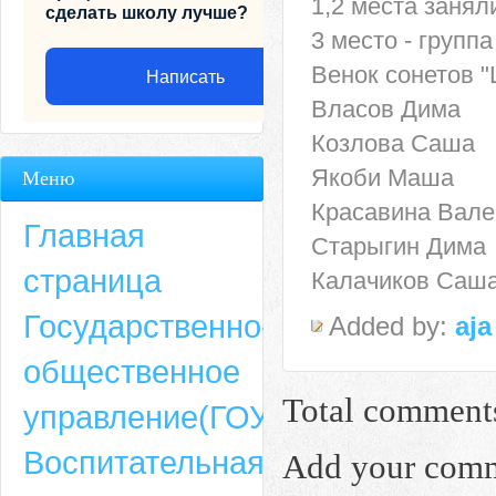
1,2 места заня
сделать школу лучше?
3 место - группа
Венок сонетов 
Написать
Власов Дима
Козлова Саша
Якоби Маша
Меню
Красавина Вале
Главная
Старыгин Дима
страница
Калачиков Саш
Государственно-
Added by:
aja
общественное
Адрес
Total comment
управление(ГОУ)
659635, Алтайский край, Алтайский район, село Ая, ул. Школьная 11. тел.
Воспитательная
6-49, электронный адрес: aja_70@mail.ru
Add your com