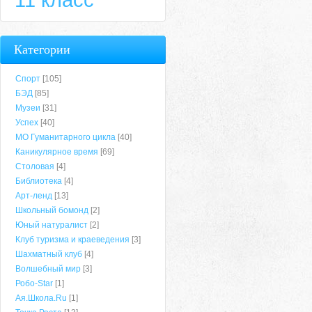
Категории
Спорт
[105]
БЭД
[85]
Музеи
[31]
Успех
[40]
МО Гуманитарного цикла
[40]
Каникулярное время
[69]
Столовая
[4]
Библиотека
[4]
Арт-ленд
[13]
Школьный бомонд
[2]
Юный натуралист
[2]
Клуб туризма и краеведения
[3]
Шахматный клуб
[4]
Волшебный мир
[3]
Робо-Star
[1]
Ая.Школа.Ru
[1]