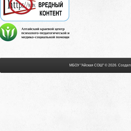
МБОУ "Айская СОШ" © 2026
.
Создат