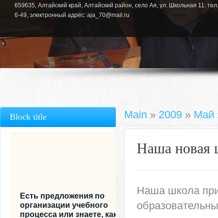
659635, Алтайский край, Алтайский район, село Ая, ул. Школьная 11. тел.
6-49, электронный адрес: aja_70@mail.ru
Main
»
2009
»
Май
Block title
Наша новая 
Наша школа при
Есть предложения по
образовательны
организации учебного
процесса или знаете, как