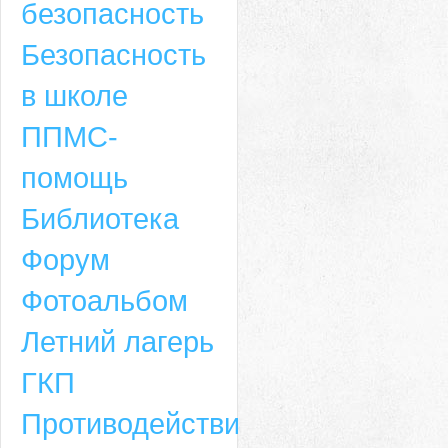
безопасность
Безопасность
в школе
ППМС-
помощь
Библиотека
Форум
Адрес
Фотоальбом
659635, Алтайский край, Алтайский район, село Ая, ул. Школьная 11. тел.
Летний лагерь
6-49, электронный адрес: aja_70@mail.ru
ГКП
Противодействие