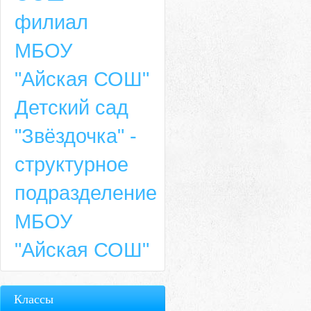
филиал
МБОУ
"Айская СОШ"
Детский сад
"Звёздочка" -
структурное
подразделение
МБОУ
"Айская СОШ"
Классы