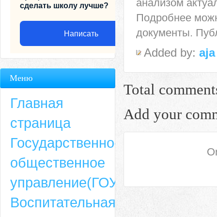
анализом актуа
сделать школу лучше?
Подробнее можн
документы. Пуб
Написать
Added by:
aja
Меню
Total comment
Главная
Add your com
страница
Государственно-
On
общественное
Адрес
управление(ГОУ)
659635, Алтайский край, Алтайский район, село Ая, ул. Школьная 11. тел.
Воспитательная
6-49, электронный адрес: aja_70@mail.ru