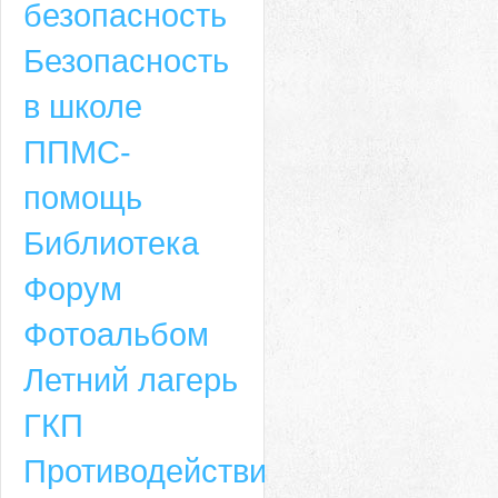
безопасность
Безопасность
в школе
ППМС-
помощь
Библиотека
Форум
Адрес
Фотоальбом
659635, Алтайский край, Алтайский район, село Ая, ул. Школьная 11. тел.
Летний лагерь
6-49, электронный адрес: aja_70@mail.ru
ГКП
Противодействие