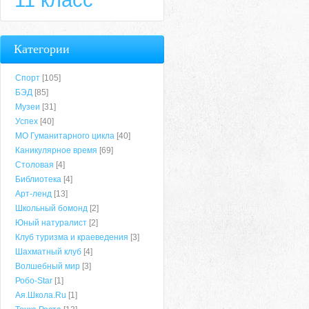
Категории
Спорт
[105]
БЭД
[85]
Музеи
[31]
Успех
[40]
МО Гуманитарного цикла
[40]
Каникулярное время
[69]
Столовая
[4]
Библиотека
[4]
Арт-ленд
[13]
Школьный бомонд
[2]
Юный натуралист
[2]
Клуб туризма и краеведения
[3]
Шахматный клуб
[4]
Волшебный мир
[3]
Робо-Star
[1]
Ая.Школа.Ru
[1]