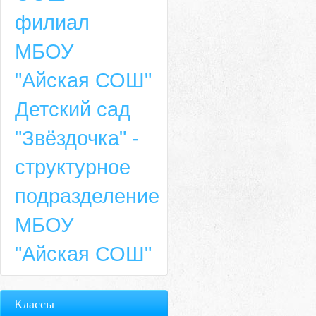
филиал
МБОУ
"Айская СОШ"
Детский сад
"Звёздочка" -
структурное
подразделение
МБОУ
"Айская СОШ"
Классы