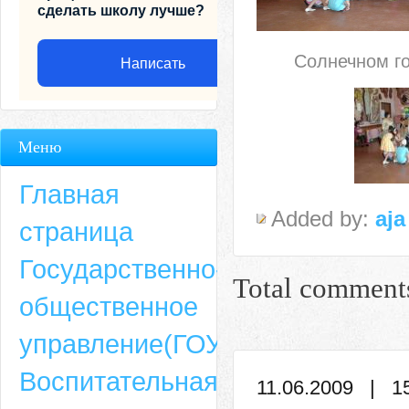
сделать школу лучше?
Солнечном го
Написать
Меню
Главная
Added by:
aja
страница
Государственно-
Total comment
общественное
Адрес
управление(ГОУ)
659635, Алтайский край, Алтайский район, село Ая, ул. Школьная 11. тел.
Воспитательная
6-49, электронный адрес: aja_70@mail.ru
11.06.2009 | 1