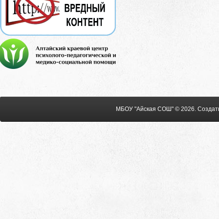
МБОУ "Айская СОШ" © 2026
.
Создат