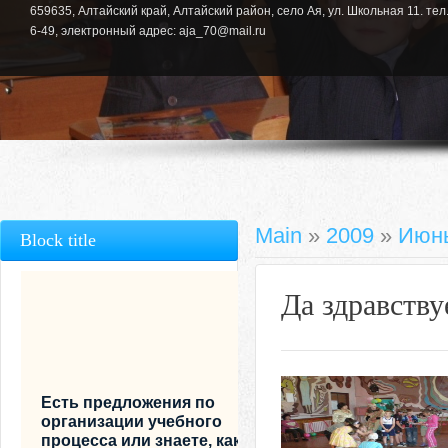
659635, Алтайский край, Алтайский район, село Ая, ул. Школьная 11. тел.
6-49, электронный адрес: aja_70@mail.ru
Main
»
2009
»
Июн
Block title
Да здравствуе
Есть предложения по
организации учебного
процесса или знаете, как