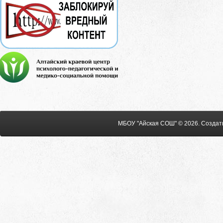
МБОУ "Айская СОШ" © 2026
.
Создат