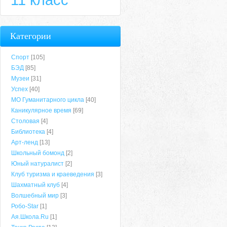
Категории
Спорт
[105]
БЭД
[85]
Музеи
[31]
Успех
[40]
МО Гуманитарного цикла
[40]
Каникулярное время
[69]
Столовая
[4]
Библиотека
[4]
Арт-ленд
[13]
Школьный бомонд
[2]
Юный натуралист
[2]
Клуб туризма и краеведения
[3]
Шахматный клуб
[4]
Волшебный мир
[3]
Робо-Star
[1]
Ая.Школа.Ru
[1]