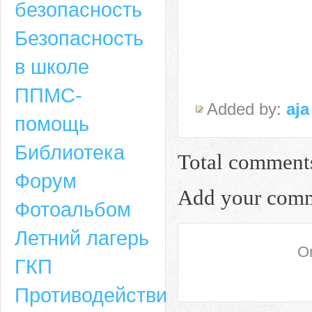
безопасность
Безопасность
в школе
ППМС-
Added by:
aja
помощь
Библиотека
Total comment
Форум
Адрес
Add your com
Фотоальбом
659635, Алтайский край, Алтайский район, село Ая, ул. Школьная 11. тел.
Летний лагерь
6-49, электронный адрес: aja_70@mail.ru
On
ГКП
Противодействие