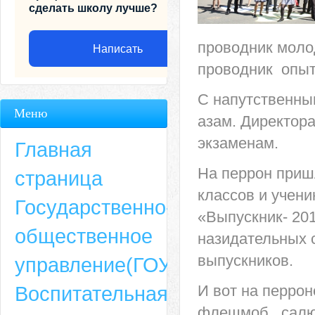
сделать школу лучше?
проводник молод
Написать
проводник опыт
С напутственны
Меню
азам. Директора
экзаменам.
Главная
На перрон приш
страница
классов и учени
Государственно-
«Выпускник- 20
общественное
назидательных 
Адрес
выпускников.
управление(ГОУ)
659635, Алтайский край, Алтайский район, село Ая, ул. Школьная 11. тел.
Воспитательная
И вот на перрон
6-49, электронный адрес: aja_70@mail.ru
флешмоб, салют