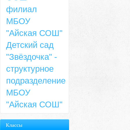
филиал
МБОУ
"Айская СОШ"
Детский сад
"Звёздочка" -
структурное
подразделение
МБОУ
"Айская СОШ"
Классы