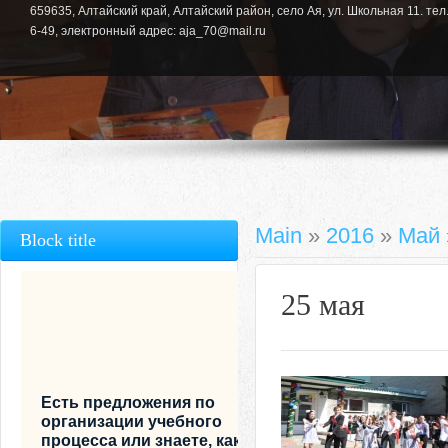
659635, Алтайский край, Алтайский район, село Ая, ул. Школьная 11. тел.
6-49, электронный адрес: aja_70@mail.ru
Main
»
2016
»
Май
Block title
25 мая
Есть предложения по
организации учебного
процесса или знаете, как