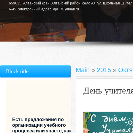
659635, Алтайский край, Алтайский район, село Ая, ул. Школьная 11. тел.
6-49, электронный адрес: aja_70@mail.ru
Main
»
2015
»
Октя
Block title
День учител
Есть предложения по
организации учебного
процесса или знаете, как