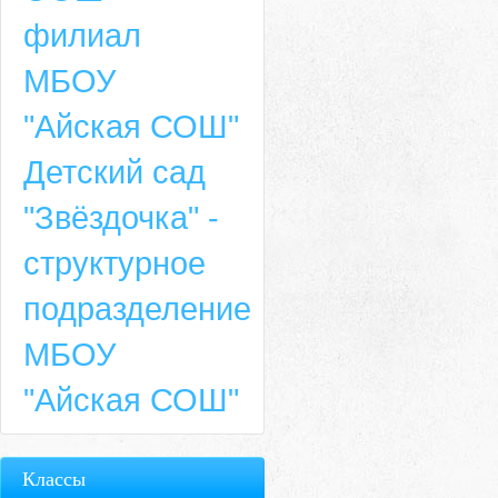
филиал
МБОУ
"Айская СОШ"
Детский сад
"Звёздочка" -
структурное
подразделение
МБОУ
"Айская СОШ"
Классы