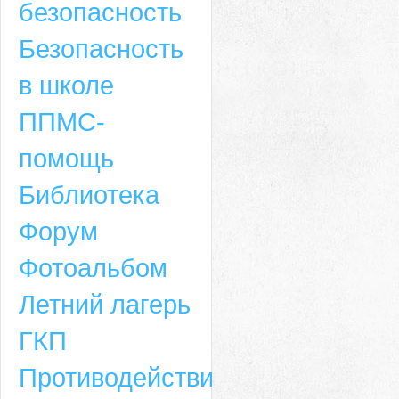
безопасность
Безопасность
в школе
ППМС-
помощь
Библиотека
Форум
Адрес
Фотоальбом
659635, Алтайский край, Алтайский район, село Ая, ул. Школьная 11. тел.
Летний лагерь
6-49, электронный адрес: aja_70@mail.ru
ГКП
Противодействие