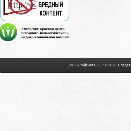
МБОУ "Айская СОШ" © 2026
.
Создат