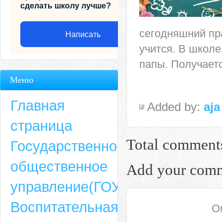
сделать школу лучше?
сегодняшний пра
Написать
учится. В школе
папы. Получаетс
Меню
Главная
Added by:
aja
страница
Total comment
Государственно-
общественное
Add your com
Адрес
управление(ГОУ)
659635, Алтайский край, Алтайский район, село Ая, ул. Школьная 11. тел.
Воспитательная
6-49, электронный адрес: aja_70@mail.ru
On