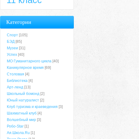
Категории
Спорт
[105]
БЭД
[85]
Музеи
[31]
Успех
[40]
МО Гуманитарного цикла
[40]
Каникулярное время
[69]
Столовая
[4]
Библиотека
[4]
Арт-ленд
[13]
Школьный бомонд
[2]
Юный натуралист
[2]
Клуб туризма и краеведения
[3]
Шахматный клуб
[4]
Волшебный мир
[3]
Робо-Star
[1]
Ая.Школа.Ru
[1]