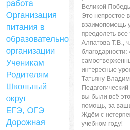
работа
Великой Побед
Организация
Это непростое в
взаимопомощь у
питания в
преодолеть все 
образовательной
Алпатова Т.В.,
организации
благодарности:
самоотверженный
Ученикам
интересные уро
Родителям
Татьяну Владим
Школьный
Педагогический 
вы были всё это
округ
помощь, за ваш
ЕГЭ, ОГЭ
Ждём с нетерпе
Дорожная
учебном году!