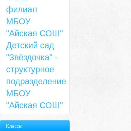
филиал
МБОУ
"Айская СОШ"
Детский сад
"Звёздочка" -
структурное
подразделение
МБОУ
"Айская СОШ"
Классы