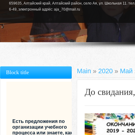
659635, Алтайский край, Алтайский район, село Ая, ул. Школьная 11. тел.
6-49, электронный адрес: aja_70@mail.ru
Main
»
2020
»
Май
Block title
До свидания,
Есть предложения по
организации учебного
процесса или знаете, как