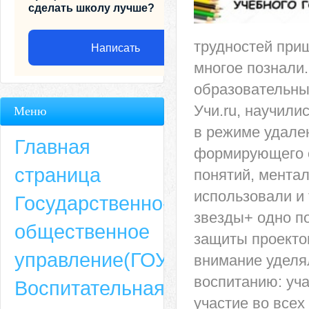
сделать школу лучше?
трудностей приш
Написать
многое познали.
образовательны
Учи.ru, научили
Меню
в режиме удале
Главная
формирующего о
страница
понятий, ментал
использовали и 
Государственно-
звезды+ одно п
общественное
защиты проекто
Адрес
управление(ГОУ)
внимание уделя
659635, Алтайский край, Алтайский район, село Ая, ул. Школьная 11. тел.
воспитанию: уч
Воспитательная
6-49, электронный адрес: aja_70@mail.ru
участие во все