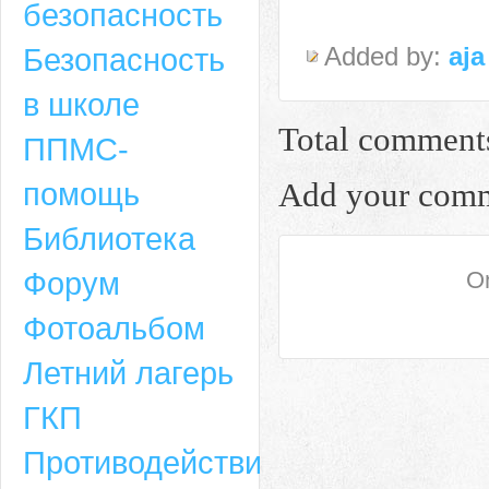
безопасность
Безопасность
Added by:
aja
в школе
Total comment
ППМС-
помощь
Add your com
Библиотека
Форум
On
Адрес
Фотоальбом
659635, Алтайский край, Алтайский район, село Ая, ул. Школьная 11. тел.
Летний лагерь
6-49, электронный адрес: aja_70@mail.ru
ГКП
Противодействие