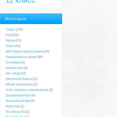
Категории
Спорт
[105]
БЭД
[85]
Музеи
[31]
Успех
[40]
МО Гуманитарного цикла
[40]
Каникулярное время
[69]
Столовая
[4]
Библиотека
[4]
Арт-ленд
[13]
Школьный бомонд
[2]
Юный натуралист
[2]
Клуб туризма и краеведения
[3]
Шахматный клуб
[4]
Волшебный мир
[3]
Робо-Star
[1]
Ая.Школа.Ru
[1]