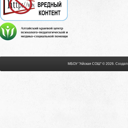
МБОУ "Айская СОШ" © 2026
.
Создат