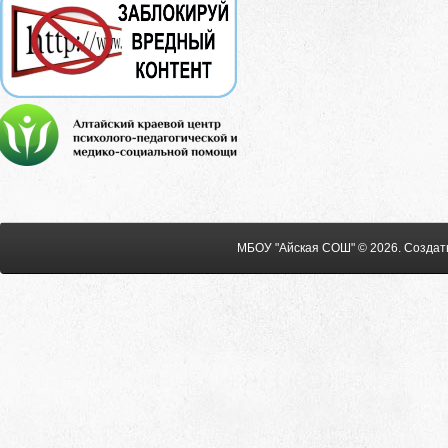
МБОУ "Айская СОШ" © 2026
.
Создат