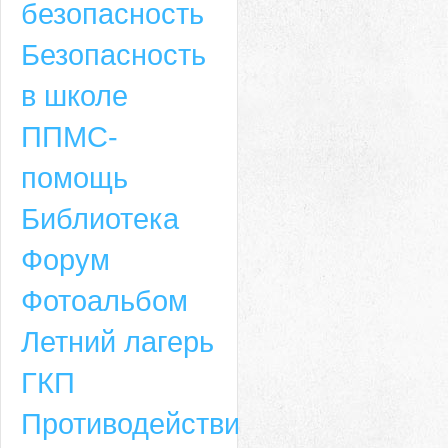
безопасность
Безопасность
в школе
ППМС-
помощь
Библиотека
Форум
Адрес
Фотоальбом
659635, Алтайский край, Алтайский район, село Ая, ул. Школьная 11. тел.
Летний лагерь
6-49, электронный адрес: aja_70@mail.ru
ГКП
Противодействие