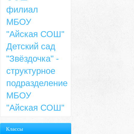
филиал
МБОУ
"Айская СОШ"
Детский сад
"Звёздочка" -
структурное
подразделение
МБОУ
"Айская СОШ"
Классы