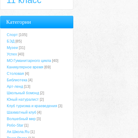
Категории
Спорт
[105]
БЭД
[85]
Музеи
[31]
Успех
[40]
МО Гуманитарного цикла
[40]
Каникулярное время
[69]
Столовая
[4]
Библиотека
[4]
Арт-ленд
[13]
Школьный бомонд
[2]
Юный натуралист
[2]
Клуб туризма и краеведения
[3]
Шахматный клуб
[4]
Волшебный мир
[3]
Робо-Star
[1]
Ая.Школа.Ru
[1]