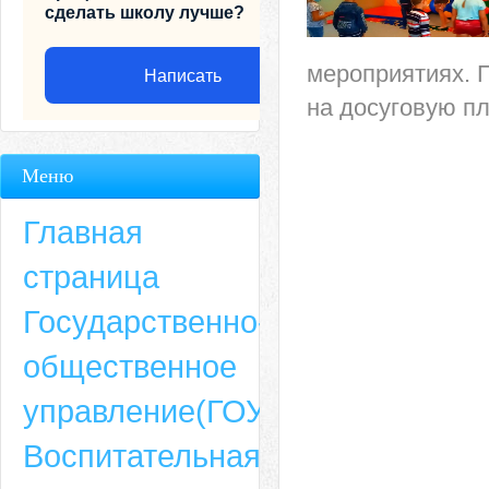
сделать школу лучше?
мероприятиях.
Написать
на досуговую пл
Меню
Главная
страница
Государственно-
общественное
Адрес
управление(ГОУ)
659635, Алтайский край, Алтайский район, село Ая, ул. Школьная 11. тел.
Воспитательная
6-49, электронный адрес: aja_70@mail.ru