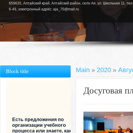
659635, Алтайский край, Алтайский район, село Ая, ул. Школьная 11. тел.
6-49, электронный адрес: aja_70@mail.ru
Main
»
2020
»
Авгу
Block title
Досуговая п
Есть предложения по
организации учебного
процесса или знаете, как