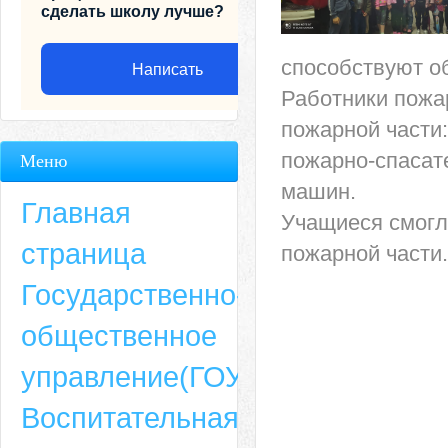
сделать школу лучше?
способствуют о
Написать
Работники пожа
пожарной части
пожарно-спасат
Меню
машин.
Главная
Учащиеся смогл
страница
пожарной части.
Государственно-
общественное
Адрес
управление(ГОУ)
659635, Алтайский край, Алтайский район, село Ая, ул. Школьная 11. тел.
Воспитательная
6-49, электронный адрес: aja_70@mail.ru