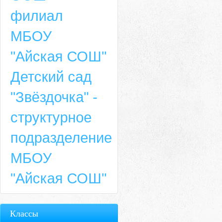
филиал
МБОУ
"Айская СОШ"
Детский сад
"Звёздочка" -
структурное
подразделение
МБОУ
"Айская СОШ"
Классы