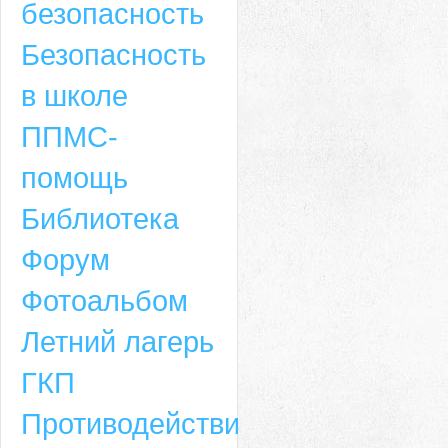
безопасность
Безопасность
в школе
ППМС-
помощь
Библиотека
Форум
Адрес
Фотоальбом
659635, Алтайский край, Алтайский район, село Ая, ул. Школьная 11. тел.
Летний лагерь
6-49, электронный адрес: aja_70@mail.ru
ГКП
Противодействие