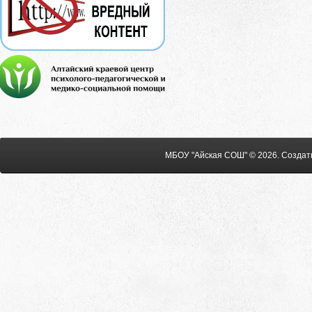
МБОУ "Айская СОШ" © 2026
.
Создат