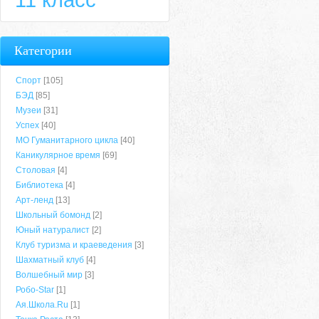
Категории
Спорт
[105]
БЭД
[85]
Музеи
[31]
Успех
[40]
МО Гуманитарного цикла
[40]
Каникулярное время
[69]
Столовая
[4]
Библиотека
[4]
Арт-ленд
[13]
Школьный бомонд
[2]
Юный натуралист
[2]
Клуб туризма и краеведения
[3]
Шахматный клуб
[4]
Волшебный мир
[3]
Робо-Star
[1]
Ая.Школа.Ru
[1]