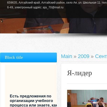
659635, Алтайский край, Алтайский район, село Ая, ул. Школьная 11. тел.
6-49, электронный адрес: aja_70@mail.ru
Main
»
2009
»
Сент
Block title
Я-лидер
Есть предложения по
организации учебного
процесса или знаете, как