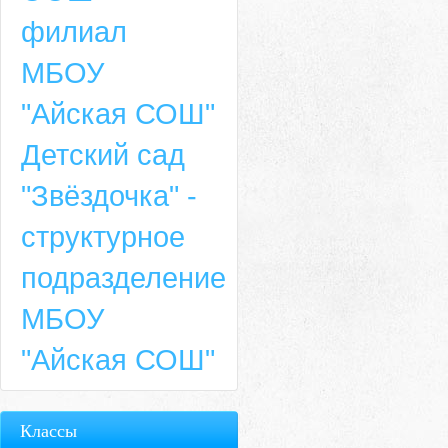
филиал
МБОУ
"Айская СОШ"
Детский сад
"Звёздочка" -
структурное
подразделение
МБОУ
"Айская СОШ"
Классы