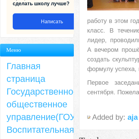
сделать школу лучше?
работу в этом го
Написать
класс. В течени
лидер,
проводили
А вечером прош
Меню
создать скульпту
Главная
формулу успеха,
страница
Первое заседан
Государственно-
сентября. Пожела
общественное
Адрес
управление(ГОУ)
Added by:
aja
659635, Алтайский край, Алтайский район, село Ая, ул. Школьная 11. тел.
Воспитательная
6-49, электронный адрес: aja_70@mail.ru