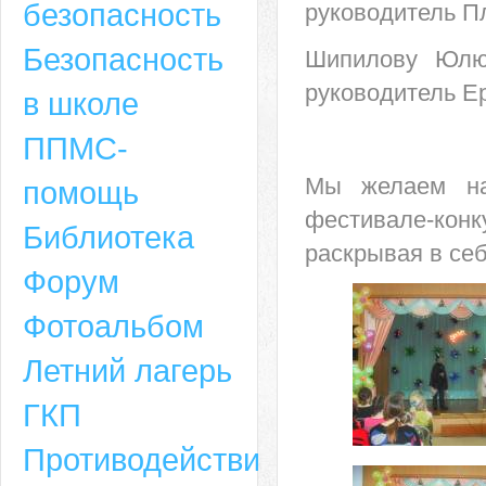
безопасность
руководитель Пл
Безопасность
Шипилову Юлю 
руководитель Е
в школе
ППМС-
Мы желаем на
помощь
фестивале-конк
Библиотека
раскрывая в се
Форум
Адрес
Фотоальбом
659635, Алтайский край, Алтайский район, село Ая, ул. Школьная 11. тел.
Летний лагерь
6-49, электронный адрес: aja_70@mail.ru
ГКП
Противодействие