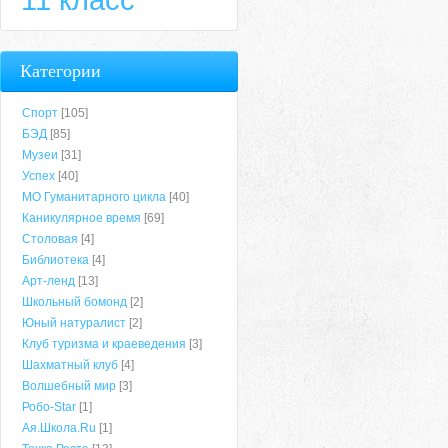
Категории
Спорт
[105]
БЭД
[85]
Музеи
[31]
Успех
[40]
МО Гуманитарного цикла
[40]
Каникулярное время
[69]
Столовая
[4]
Библиотека
[4]
Арт-ленд
[13]
Школьный бомонд
[2]
Юный натуралист
[2]
Клуб туризма и краеведения
[3]
Шахматный клуб
[4]
Волшебный мир
[3]
Робо-Star
[1]
Ая.Школа.Ru
[1]