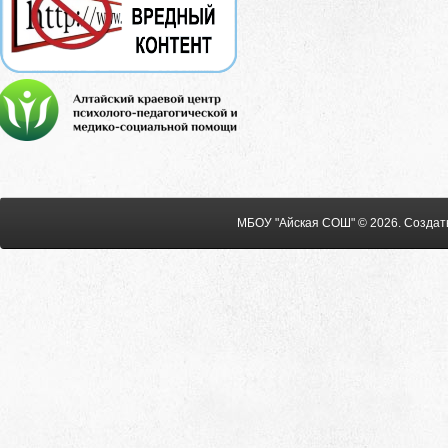
МБОУ "Айская СОШ" © 2026
.
Создат