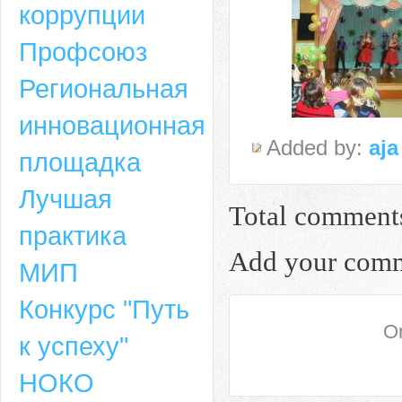
коррупции
Профсоюз
Региональная
инновационная
Added by:
aja
площадка
Лучшая
Total comment
практика
Add your com
МИП
Конкурс "Путь
On
к успеху"
НОКО