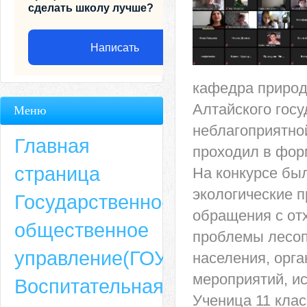
сделать школу лучше?
Написать
кафедра природ
Алтайского гос
Меню
неблагоприятно
Главная
проходил в фор
страница
На конкурсе бы
экологические 
Государственно-
обращения с от
общественное
проблемы лесоп
Адрес
управление(ГОУ)
населения, орг
659635, Алтайский край, Алтайский район, село Ая, ул. Школьная 11. тел.
мероприятий, и
Воспитательная
6-49, электронный адрес: aja_70@mail.ru
Ученица 11 клас