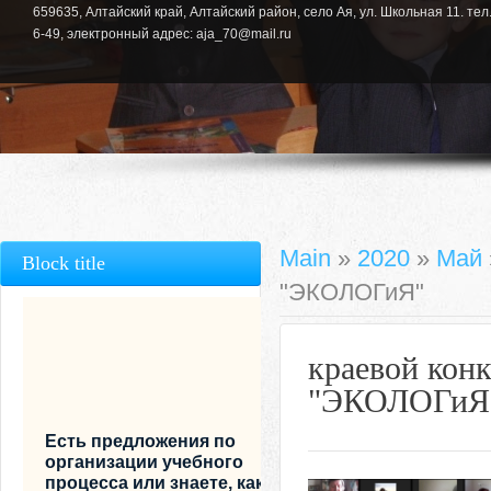
659635, Алтайский край, Алтайский район, село Ая, ул. Школьная 11. тел.
6-49, электронный адрес: aja_70@mail.ru
Main
»
2020
»
Май
Block title
"ЭКОЛОГиЯ"
краевой конк
"ЭКОЛОГиЯ
Есть предложения по
организации учебного
процесса или знаете, как