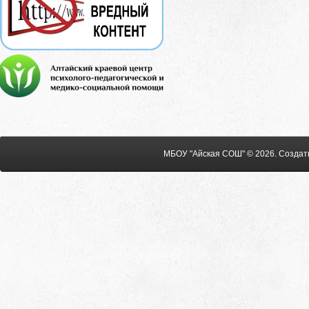
МБОУ "Айская СОШ" © 2026
.
Создат