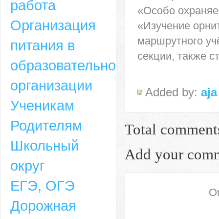
работа
«Особо охраняе
Организация
«Изучение орни
маршрутного уч
питания в
секции, также 
образовательной
организации
Added by:
aja
Ученикам
Родителям
Total comment
Школьный
Add your com
округ
ЕГЭ, ОГЭ
On
Дорожная