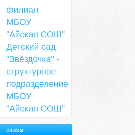
филиал
МБОУ
"Айская СОШ"
Детский сад
"Звёздочка" -
структурное
подразделение
МБОУ
"Айская СОШ"
Классы