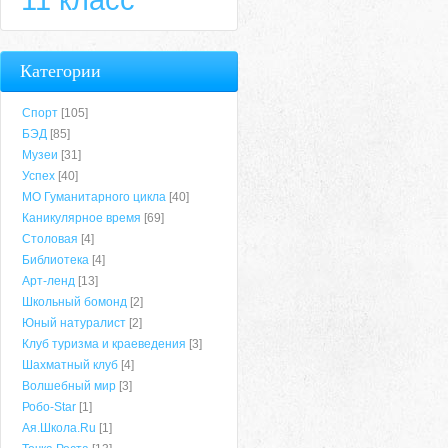
Категории
Спорт
[105]
БЭД
[85]
Музеи
[31]
Успех
[40]
МО Гуманитарного цикла
[40]
Каникулярное время
[69]
Столовая
[4]
Библиотека
[4]
Арт-ленд
[13]
Школьный бомонд
[2]
Юный натуралист
[2]
Клуб туризма и краеведения
[3]
Шахматный клуб
[4]
Волшебный мир
[3]
Робо-Star
[1]
Ая.Школа.Ru
[1]