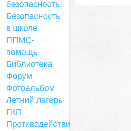
безопасность
Безопасность
в школе
ППМС-
помощь
Библиотека
Форум
Адрес
Фотоальбом
659635, Алтайский край, Алтайский район, село Ая, ул. Школьная 11. тел.
Летний лагерь
6-49, электронный адрес: aja_70@mail.ru
ГКП
Противодействие