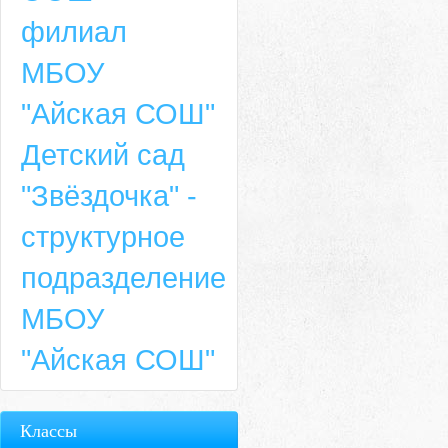
филиал
МБОУ
"Айская СОШ"
Детский сад
"Звёздочка" -
структурное
подразделение
МБОУ
"Айская СОШ"
Классы