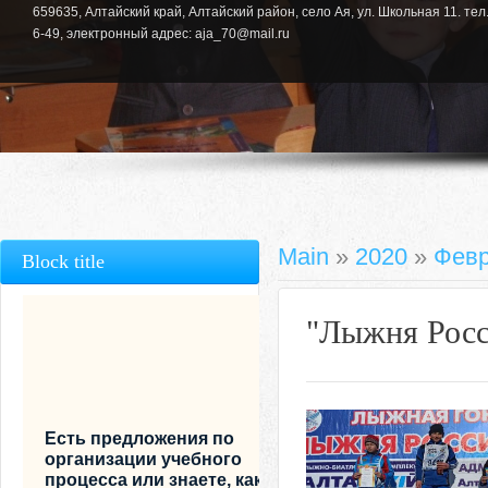
659635, Алтайский край, Алтайский район, село Ая, ул. Школьная 11. тел.
6-49, электронный адрес: aja_70@mail.ru
Main
»
2020
»
Фев
Block title
"Лыжня Росс
Есть предложения по
организации учебного
процесса или знаете, как