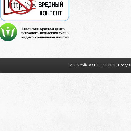
МБОУ "Айская СОШ" © 2026
.
Создат