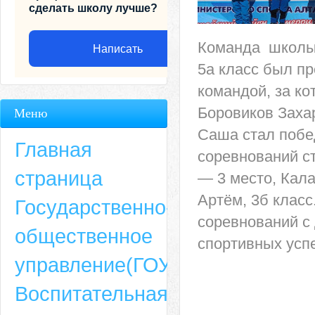
сделать школу лучше?
Команда школы 
Написать
5а класс был п
командой, за к
Боровиков Заха
Меню
Саша стал побе
Главная
соревнований с
страница
— 3 место, Кала
Артём, 3б класс
Государственно-
соревнований с
общественное
спортивных усп
Адрес
управление(ГОУ)
659635, Алтайский край, Алтайский район, село Ая, ул. Школьная 11. тел.
Воспитательная
6-49, электронный адрес: aja_70@mail.ru