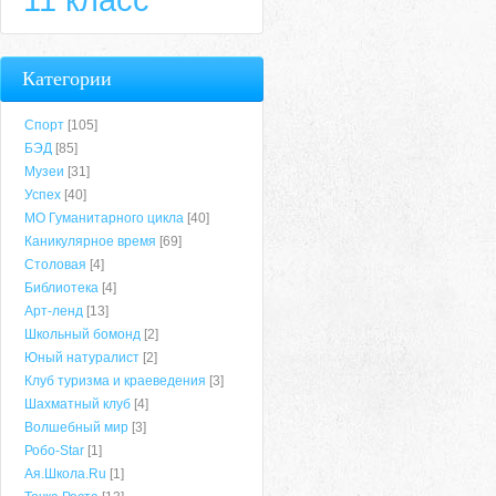
Категории
Спорт
[105]
БЭД
[85]
Музеи
[31]
Успех
[40]
МО Гуманитарного цикла
[40]
Каникулярное время
[69]
Столовая
[4]
Библиотека
[4]
Арт-ленд
[13]
Школьный бомонд
[2]
Юный натуралист
[2]
Клуб туризма и краеведения
[3]
Шахматный клуб
[4]
Волшебный мир
[3]
Робо-Star
[1]
Ая.Школа.Ru
[1]