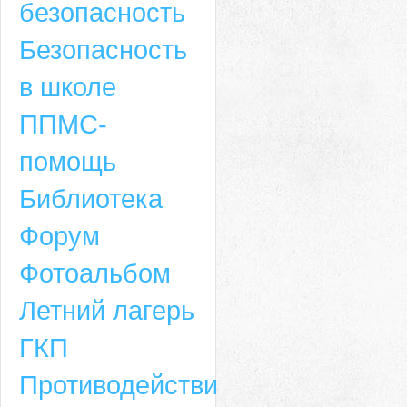
безопасность
Безопасность
в школе
ППМС-
помощь
Библиотека
Форум
Адрес
Фотоальбом
659635, Алтайский край, Алтайский район, село Ая, ул. Школьная 11. тел.
Летний лагерь
6-49, электронный адрес: aja_70@mail.ru
ГКП
Противодействие