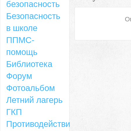
безопасность
Безопасность
On
в школе
ППМС-
помощь
Библиотека
Форум
Адрес
Фотоальбом
659635, Алтайский край, Алтайский район, село Ая, ул. Школьная 11. тел.
Летний лагерь
6-49, электронный адрес: aja_70@mail.ru
ГКП
Противодействие