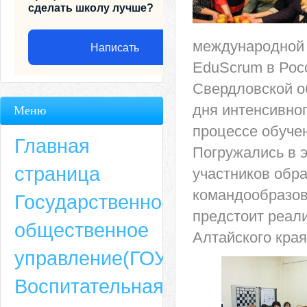
сделать школу лучше?
международной 
Написать
EduScrum в Рос
Свердловской о
дня интенсивног
Меню
процессе обуче
Главная
Погружались в 
страница
участников обра
командообразов
Государственно-
предстоит реал
общественное
Алтайского края
Адрес
управление(ГОУ)
659635, Алтайский край, Алтайский район, село Ая, ул. Школьная 11. тел.
Воспитательная
6-49, электронный адрес: aja_70@mail.ru