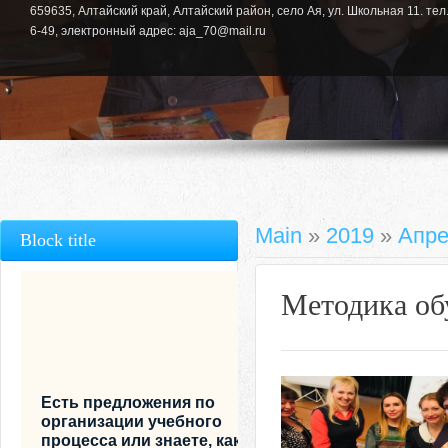
659635, Алтайский край, Алтайский район, село Ая, ул. Школьная 11. тел.
6-49, электронный адрес: aja_70@mail.ru
Main
»
2019
»
Апре
Block title
Методика об
Есть предложения по
организации учебного
процесса или знаете, как