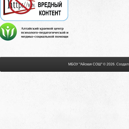
МБОУ "Айская СОШ" © 2026
.
Создат