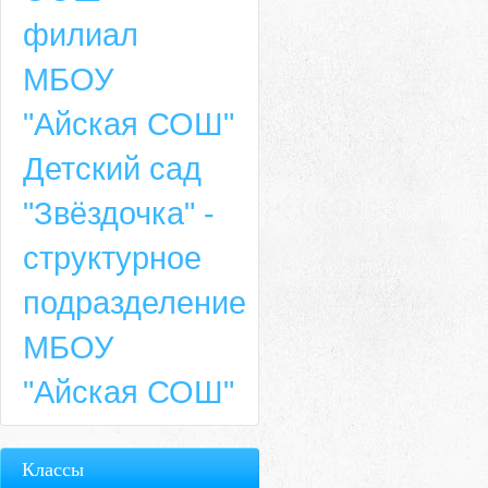
филиал
МБОУ
"Айская СОШ"
Детский сад
"Звёздочка" -
структурное
подразделение
МБОУ
"Айская СОШ"
Классы