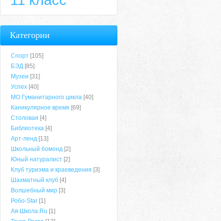
Категории
Спорт
[105]
БЭД
[85]
Музеи
[31]
Успех
[40]
МО Гуманитарного цикла
[40]
Каникулярное время
[69]
Столовая
[4]
Библиотека
[4]
Арт-ленд
[13]
Школьный бомонд
[2]
Юный натуралист
[2]
Клуб туризма и краеведения
[3]
Шахматный клуб
[4]
Волшебный мир
[3]
Робо-Star
[1]
Ая.Школа.Ru
[1]