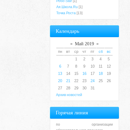
Робо-Star
[1]
Ая.Школа.Ru
[1]
Точка Роста
[13]
Календарь
«
Май 2019
»
пн
вт
ср
чт
пт
сб
вс
1
2
3
4
5
6
7
8
9
10
11
12
13
14
15
16
17
18
19
20
21
22
23
24
25
26
27
28
29
30
31
Архив новостей
Горячая линия
по организации