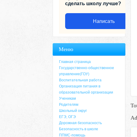
сделать школу лучше?
Написать
Меню
Главная страница
Государственно-общественное
управление(ГОУ)
Воспитательная работа
Организация питания в
образовательной организации
Ученикам
Родителям
To
Адрес
Школьный округ
ЕГЭ, ОГЭ
Ad
659635, Алтайский край, Алтайский район, 
Дорожная безопасность
6-49, электронный адрес: aja_70@mail.ru
Безопасность в школе
ППМС-помощь