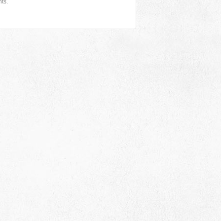
ts.
Адрес
 район, село Ая, ул. Школьная 11. тел. 28-
6-49, электронный адрес: aja_70@mail.ru