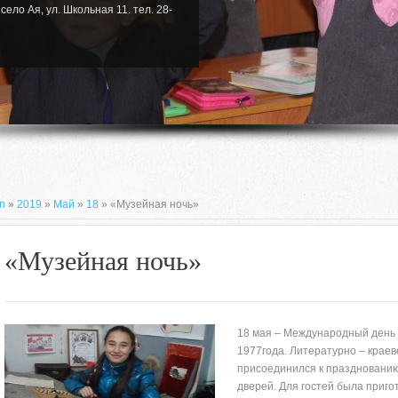
село Ая, ул. Школьная 11. тел. 28-
n
»
2019
»
Май
»
18
» «Музейная ночь»
«Музейная ночь»
18 мая – Международный день 
1977года. Литературно – крае
присоединился к празднованию
659635, Алтайский край, Алтайский
дверей. Для гостей была приго