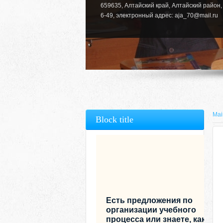
659635, Алтайский край, Алтайский район, 
6-49, электронный адрес: aja_70@mail.ru
Mai
Block title
Есть предложения по
организации учебного
процесса или знаете, как