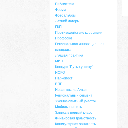
Библиотека
Форум
Фотоальбом
Летний лагерь
ГКП
Противодействие коррупции
Профсоюз
Региональная инновационная
площадка
Лучшая практика
МИП
Конкурс "Путь к успеху"
НОКО
Наркопост
ВПР
Новая школа Алтая
Региональный сегмент
Учебно-опытный участок
Мобильная сеть
Запись в первый класс
Финансовая грамотность
Каникулярная занятость