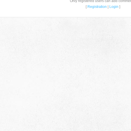
Only registered users can add commen
[
Registration
|
Login
]
659635, Алтайский край, Алтайский