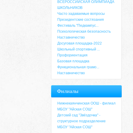
ВСЕРОССИЙСКАЯ ОЛИМПИАДА
ШКОЛЬНИКОВ
Часто задаваемые вопросы
Президентские состязания
Фестиваль "Педкампус...
Психологическая безопасность
Наставничество
Досуговая площадка-2022
Школьный спортивный ...
Профориентация
Базовая площадка
Функциональная грамо...
Наставничество
Адрес
Филиалы
659635, Алтайский край, Алтайский район, 
6-49, электронный адрес: aja_70@mail.ru
Нижнекаянчинская ООШ - филиал
МБОУ "Айская СОШ"
Детский сад "Звёздочка" -
структурное подразделение
МБОУ "Айская СОШ"