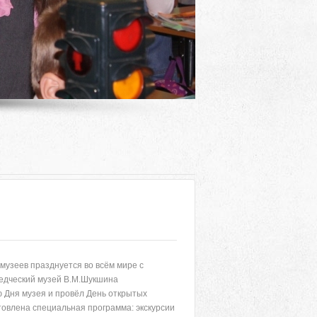
музеев празднуется во всём мире с
Адрес
ведческий музей В.М.Шукшина
 Дня музея и провёл День открытых
 район, село Ая, ул. Школьная 11. тел. 28-
товлена специальная программа: экскурсии
6-49, электронный адрес: aja_70@mail.ru