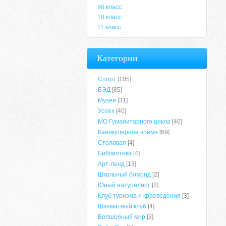
9б класс
10 класс
11 класс
Категории
Спорт
[105]
БЭД
[85]
Музеи
[31]
Успех
[40]
МО Гуманитарного цикла
[40]
Каникулярное время
[69]
Столовая
[4]
Библиотека
[4]
Арт-ленд
[13]
Школьный бомонд
[2]
Юный натуралист
[2]
Клуб туризма и краеведения
[3]
Шахматный клуб
[4]
Волшебный мир
[3]