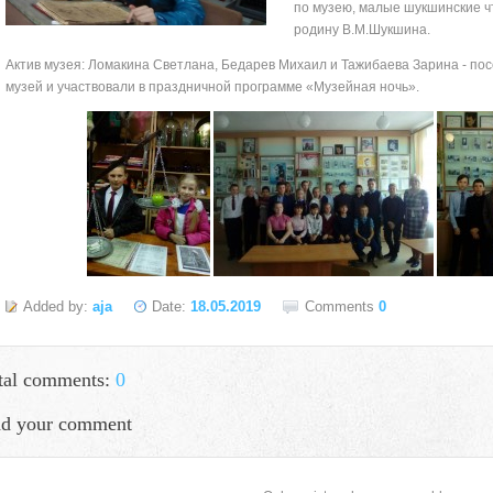
по музею, малые шукшинские чт
родину В.М.Шукшина.
Актив музея: Ломакина Светлана, Бедарев Михаил и Тажибаева Зарина - по
музей и участвовали в праздничной программе «Музейная ночь».
Added by:
aja
Date:
18.05.2019
Comments
0
tal comments:
0
d your comment
село Ая, ул. Школьная 11. тел. 28-