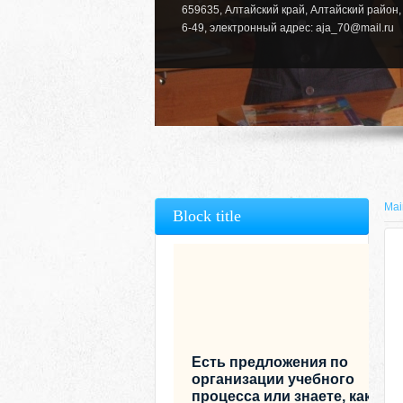
659635, Алтайский край, Алтайский район, 
6-49, электронный адрес: aja_70@mail.ru
Mai
Block title
Есть предложения по
организации учебного
процесса или знаете, как