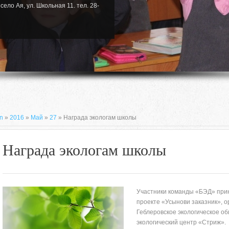
село Ая, ул. Школьная 11. тел. 28-
n
»
2016
»
Май
»
27
» Награда экологам школы
Награда экологам школы
Участники команды «БЭД» прин
проекте «Усынови заказник», 
Геблеровское экологическое об
659635, Алтайский край, Алтайский
экологический центр «Стриж». 