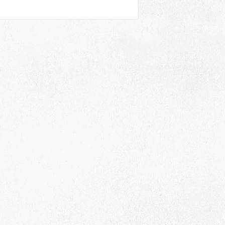
Адрес
 район, село Ая, ул. Школьная 11. тел. 28-
6-49, электронный адрес: aja_70@mail.ru