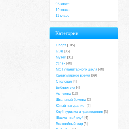
9б класс
10 класс
11 класс
Категории
Спорт
[105]
БЭД
[85]
Музеи
[31]
Успех
[40]
МО Гуманитарного цикла
[40]
Каникулярное время
[69]
Столовая
[4]
Библиотека
[4]
Арт-ленд
[13]
Школьный бомонд
[2]
Юный натуралист
[2]
Клуб туризма и краеведения
[3]
Шахматный клуб
[4]
Волшебный мир
[3]