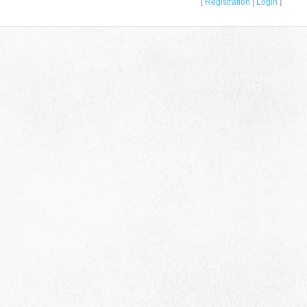
[
Registration
|
Login
]
659635, Алтайский край, Алтайский