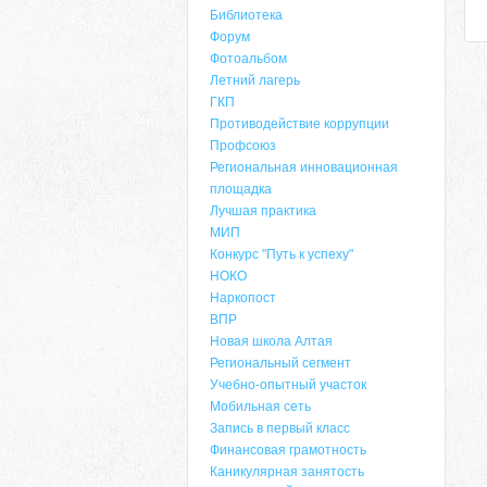
Библиотека
Форум
Фотоальбом
Летний лагерь
ГКП
Противодействие коррупции
Профсоюз
Региональная инновационная
площадка
Лучшая практика
МИП
Конкурс "Путь к успеху"
НОКО
Наркопост
ВПР
Новая школа Алтая
Региональный сегмент
Учебно-опытный участок
Мобильная сеть
Запись в первый класс
Финансовая грамотность
Каникулярная занятость