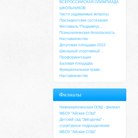
ВСЕРОССИЙСКАЯ ОЛИМПИАДА
ШКОЛЬНИКОВ
Часто задаваемые вопросы
Президентские состязания
Фестиваль "Педкампус...
Психологическая безопасность
Наставничество
Досуговая площадка-2022
Школьный спортивный ...
Профориентация
Базовая площадка
Функциональная грамо...
Наставничество
Адрес
Филиалы
659635, Алтайский край, Алтайский район, 
6-49, электронный адрес: aja_70@mail.ru
Нижнекаянчинская ООШ - филиал
МБОУ "Айская СОШ"
Детский сад "Звёздочка" -
структурное подразделение
МБОУ "Айская СОШ"