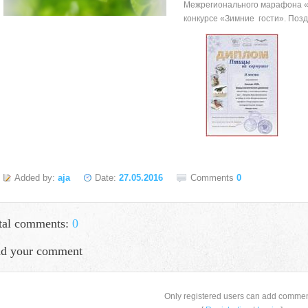
Межрегионального марафона «
конкурсе «Зимние гости». Поз
Added by:
aja
Date:
27.05.2016
Comments
0
tal comments:
0
d your comment
село Ая, ул. Школьная 11. тел. 28-
Only registered users can add commen