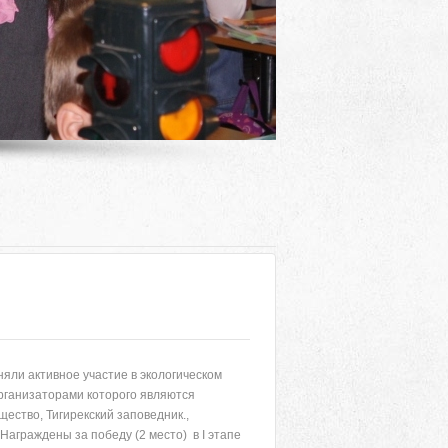
яли активное участие в экологическом
Адрес
организаторами которого являются
щество, Тигирекский заповедник.,
 район, село Ая, ул. Школьная 11. тел. 28-
Награждены за победу (2 место) в I этапе
6-49, электронный адрес: aja_70@mail.ru