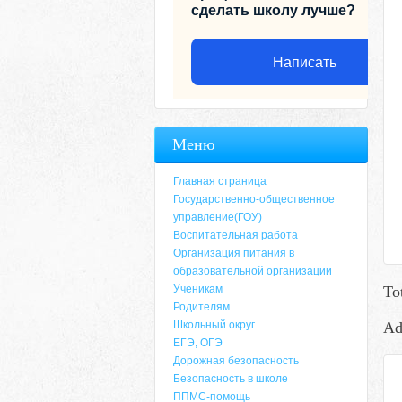
сделать школу лучше?
Написать
Меню
Главная страница
Государственно-общественное
управление(ГОУ)
Воспитательная работа
Организация питания в
образовательной организации
Ученикам
To
Родителям
Адрес
Школьный округ
Ad
ЕГЭ, ОГЭ
659635, Алтайский край, Алтайский район, 
Дорожная безопасность
6-49, электронный адрес: aja_70@mail.ru
Безопасность в школе
ППМС-помощь