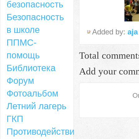
безопасность
Безопасность
в школе
Added by:
aja
ППМС-
помощь
Total comment
Библиотека
Add your com
Форум
Адрес
Фотоальбом
On
659635, Алтайский край, Алтайский район, село Ая, ул. Школьная 11. тел.
Летний лагерь
6-49, электронный адрес: aja_70@mail.ru
ГКП
Противодействие