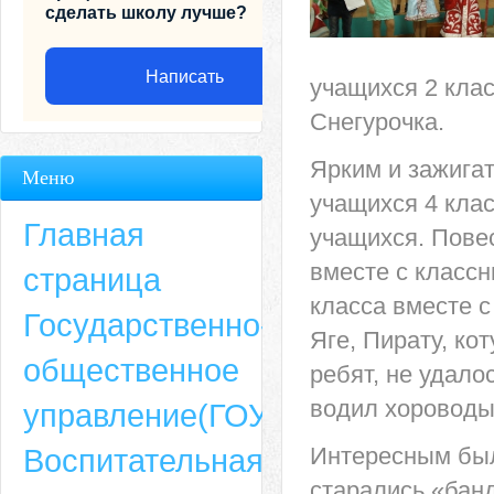
сделать школу лучше?
Написать
учащихся 2 клас
Снегурочка.
Ярким и зажига
Меню
учащихся 4 кла
Главная
учащихся. Пове
вместе с классн
страница
класса вместе с
Государственно-
Яге, Пирату, ко
общественное
ребят, не удало
Адрес
водил хороводы,
управление(ГОУ)
659635, Алтайский край, Алтайский район, село Ая, ул. Школьная 11. тел.
Воспитательная
Интересным был
6-49, электронный адрес: aja_70@mail.ru
старались «бан