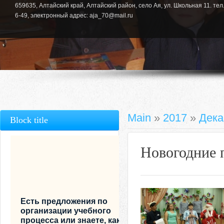
659635, Алтайский край, Алтайский район, село Ая, ул. Школьная 11. тел.
6-49, электронный адрес: aja_70@mail.ru
Main
»
2017
»
Дека
Block title
Новогодние 
Есть предложения по
организации учебного
процесса или знаете, как