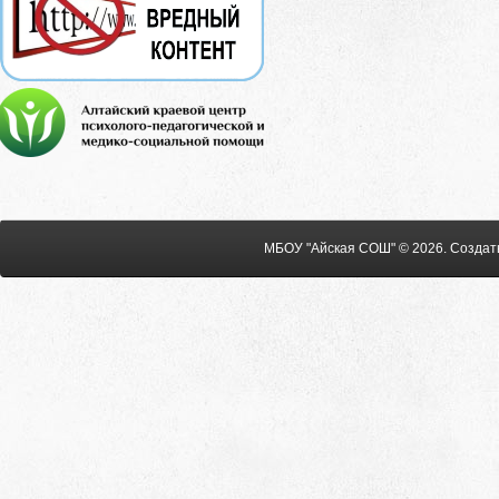
МБОУ "Айская СОШ" © 2026
.
Создат