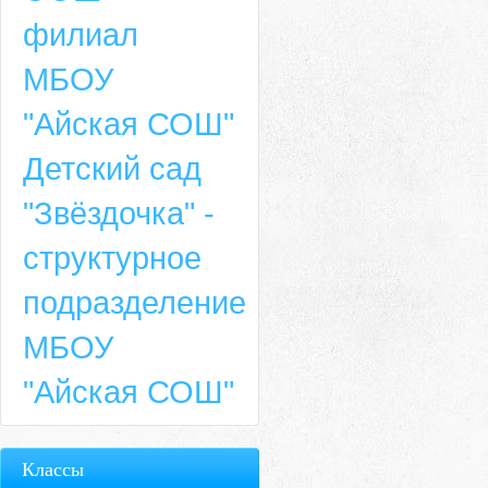
филиал
МБОУ
"Айская СОШ"
Детский сад
"Звёздочка" -
структурное
подразделение
МБОУ
"Айская СОШ"
Классы