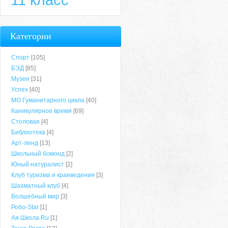
Категории
Спорт
[105]
БЭД
[85]
Музеи
[31]
Успех
[40]
МО Гуманитарного цикла
[40]
Каникулярное время
[69]
Столовая
[4]
Библиотека
[4]
Арт-ленд
[13]
Школьный бомонд
[2]
Юный натуралист
[2]
Клуб туризма и краеведения
[3]
Шахматный клуб
[4]
Волшебный мир
[3]
Робо-Star
[1]
Ая.Школа.Ru
[1]