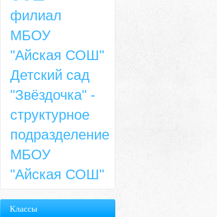
филиал
МБОУ
"Айская СОШ"
Детский сад
"Звёздочка" -
структурное
подразделение
МБОУ
"Айская СОШ"
Классы