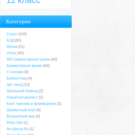
Категории
Спорт
[105]
БЭД
[85]
Музеи
[31]
Успех
[40]
МО Гуманитарного цикла
[40]
Каникулярное время
[69]
Столовая
[4]
Библиотека
[4]
Арт-ленд
[13]
Школьный бомонд
[2]
Юный натуралист
[2]
Клуб туризма и краеведения
[3]
Шахматный клуб
[4]
Волшебный мир
[3]
Робо-Star
[1]
Ая.Школа.Ru
[1]