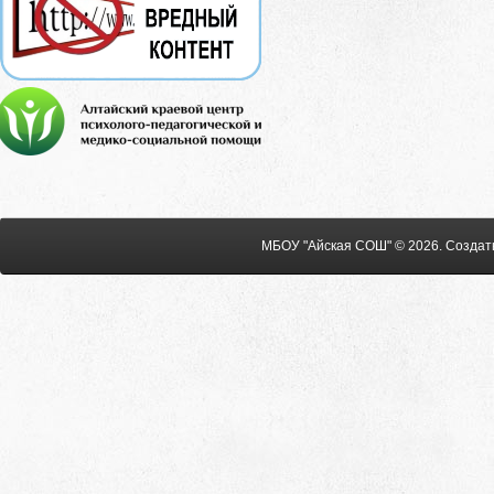
МБОУ "Айская СОШ" © 2026
.
Создат