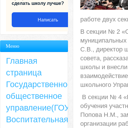
сделать школу лучше?
работе двух сек
Написать
В секции № 2 «
муниципальных 
Меню
С.В., директор 
совета, расска
Главная
школы и внесли 
страница
взаимодействие
Государственно-
школьного Упра
общественное
В секции № 4 «
Адрес
обучения участ
управление(ГОУ)
659635, Алтайский край, Алтайский район, село Ая, ул. Школьная 11. тел.
Попова Н.М., за
Воспитательная
6-49, электронный адрес: aja_70@mail.ru
организации ра