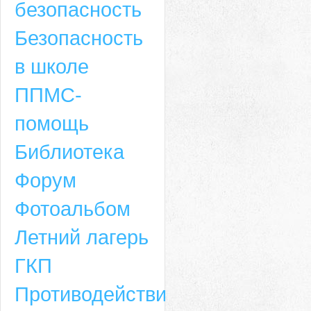
безопасность
Безопасность
в школе
ППМС-
помощь
Библиотека
Форум
Адрес
Фотоальбом
659635, Алтайский край, Алтайский район, село Ая, ул. Школьная 11. тел.
Летний лагерь
6-49, электронный адрес: aja_70@mail.ru
ГКП
Противодействие