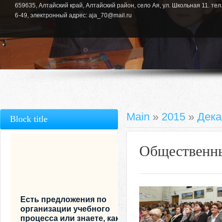
659635, Алтайский край, Алтайский район, село Ая, ул. Школьная 11. тел.
6-49, электронный адрес: aja_70@mail.ru
Main
»
2015
»
Дека
Block title
Общественн
Есть предложения по
организации учебного
процесса или знаете, как