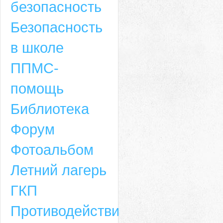
безопасность
Безопасность
в школе
ППМС-
помощь
Библиотека
Форум
Адрес
Фотоальбом
659635, Алтайский край, Алтайский район, село Ая, ул. Школьная 11. тел.
Летний лагерь
6-49, электронный адрес: aja_70@mail.ru
ГКП
Противодействие