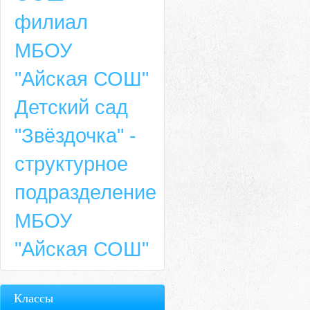
филиал
МБОУ
"Айская СОШ"
Детский сад
"Звёздочка" -
структурное
подразделение
МБОУ
"Айская СОШ"
Классы