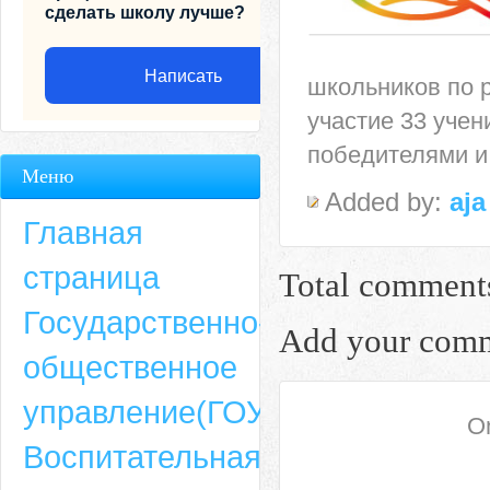
сделать школу лучше?
Написать
школьников по 
участие 33 учен
победителями и
Меню
Added by:
aja
Главная
страница
Total comment
Государственно-
Add your com
общественное
Адрес
управление(ГОУ)
On
659635, Алтайский край, Алтайский район, село Ая, ул. Школьная 11. тел.
Воспитательная
6-49, электронный адрес: aja_70@mail.ru