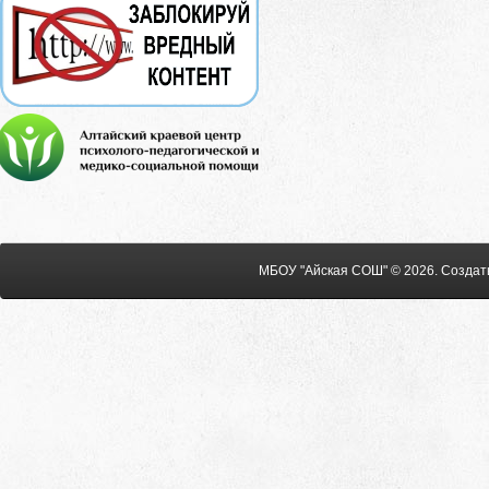
МБОУ "Айская СОШ" © 2026
.
Создат