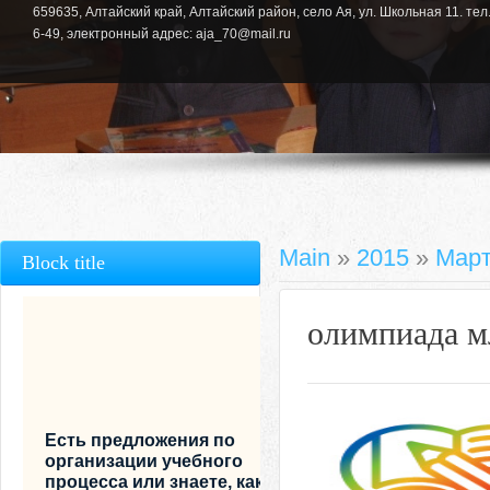
659635, Алтайский край, Алтайский район, село Ая, ул. Школьная 11. тел.
6-49, электронный адрес: aja_70@mail.ru
Main
»
2015
»
Мар
Block title
олимпиада м
Есть предложения по
организации учебного
процесса или знаете, как