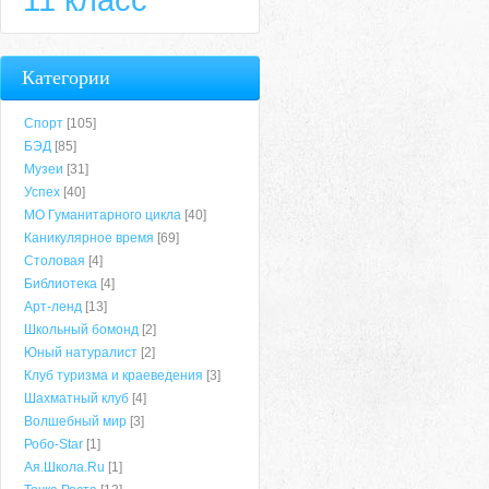
Категории
Спорт
[105]
БЭД
[85]
Музеи
[31]
Успех
[40]
МО Гуманитарного цикла
[40]
Каникулярное время
[69]
Столовая
[4]
Библиотека
[4]
Арт-ленд
[13]
Школьный бомонд
[2]
Юный натуралист
[2]
Клуб туризма и краеведения
[3]
Шахматный клуб
[4]
Волшебный мир
[3]
Робо-Star
[1]
Ая.Школа.Ru
[1]