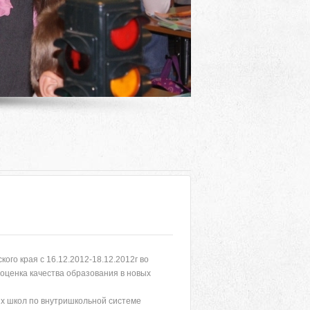
ого края с 16.12.2012-18.12.2012г во
Адрес
ценка качества образования в новых
 район, село Ая, ул. Школьная 11. тел. 28-
их школ по внутришкольной системе
6-49, электронный адрес: aja_70@mail.ru