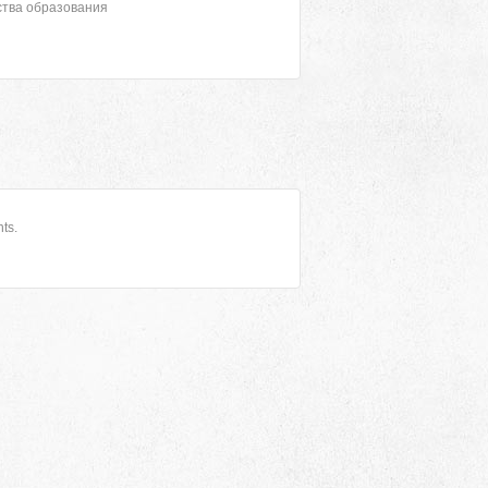
ства образования
ts.