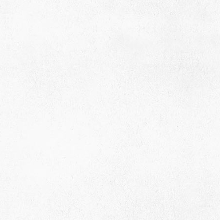
Адрес
 район, село Ая, ул. Школьная 11. тел. 28-
6-49, электронный адрес: aja_70@mail.ru