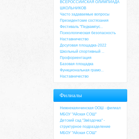
ВСЕРОССИЙСКАЯ ОЛИМПИАДА
ШКОЛЬНИКОВ
Часто задаваемые вопросы
Президентские состязания
Фестиваль "Педкампус...
Психологическая безопасность
Наставничество
Досуговая площадка-2022
Школьный спортивный ...
Профориентация
Базовая площадка
Функциональная грамо...
Наставничество
Адрес
Филиалы
659635, Алтайский край, Алтайский район, 
6-49, электронный адрес: aja_70@mail.ru
Нижнекаянчинская ООШ - филиал
МБОУ "Айская СОШ"
Детский сад "Звёздочка" -
структурное подразделение
МБОУ "Айская СОШ"