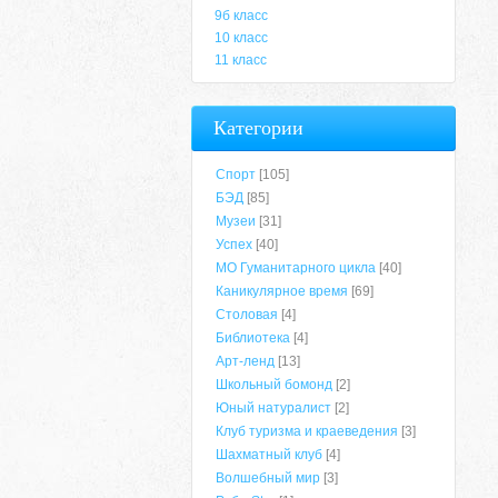
9б класс
10 класс
11 класс
Категории
Спорт
[105]
БЭД
[85]
Музеи
[31]
Успех
[40]
МО Гуманитарного цикла
[40]
Каникулярное время
[69]
Столовая
[4]
Библиотека
[4]
Арт-ленд
[13]
Школьный бомонд
[2]
Юный натуралист
[2]
Клуб туризма и краеведения
[3]
Шахматный клуб
[4]
Волшебный мир
[3]