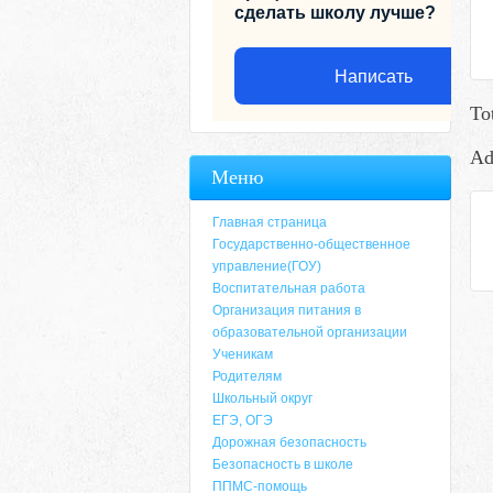
сделать школу лучше?
Написать
To
Ad
Меню
Главная страница
Государственно-общественное
управление(ГОУ)
Воспитательная работа
Организация питания в
образовательной организации
Ученикам
Родителям
Адрес
Школьный округ
ЕГЭ, ОГЭ
659635, Алтайский край, Алтайский район, 
Дорожная безопасность
6-49, электронный адрес: aja_70@mail.ru
Безопасность в школе
ППМС-помощь