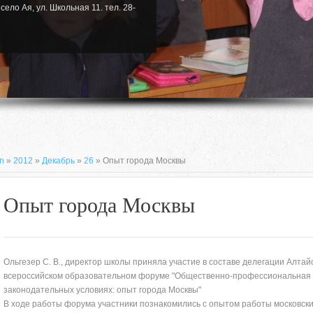
село Ая, ул. Школьная 11. тел. 28-
n
»
2012
»
Декабрь
»
26
» Опыт города Москвы
Опыт города Москвы
Ольгезер С. В., директор школы приняла участие в составе делегации Алтайск
всероссийском образовательном форуме "Общественно-профессиональная о
законодательных условиях: опыт города Москвы"
659635, Алтайский край, Алтайский
В ходе работы форума участники познакомились с опытом работы московск