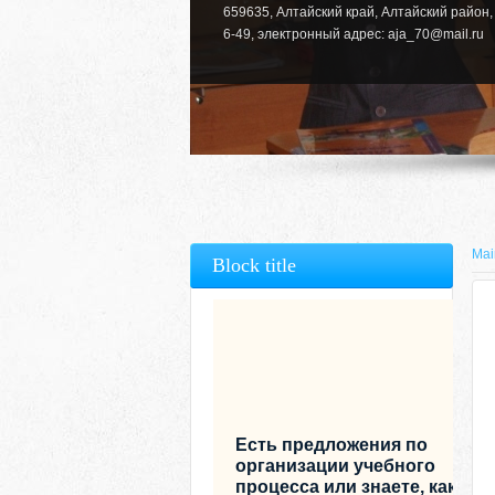
659635, Алтайский край, Алтайский район, 
6-49, электронный адрес: aja_70@mail.ru
Mai
Block title
Есть предложения по
организации учебного
процесса или знаете, как