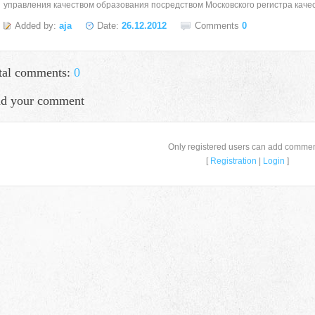
управления качеством образования посредством Московского регистра каче
Added by:
aja
Date:
26.12.2012
Comments
0
tal comments:
0
d your comment
Only registered users can add commen
[
Registration
|
Login
]
село Ая, ул. Школьная 11. тел. 28-