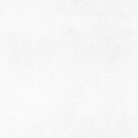
село Ая, ул. Школьная 11. тел. 28-