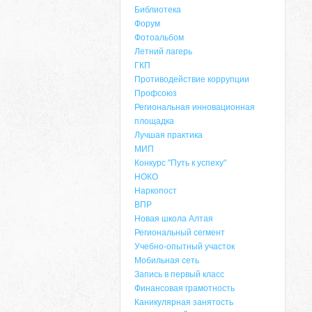
Библиотека
Форум
Фотоальбом
Летний лагерь
ГКП
Противодействие коррупции
Профсоюз
Региональная инновационная
площадка
Лучшая практика
МИП
Конкурс "Путь к успеху"
НОКО
Наркопост
ВПР
Новая школа Алтая
Региональный сегмент
Учебно-опытный участок
Мобильная сеть
Запись в первый класс
Финансовая грамотность
Каникулярная занятость