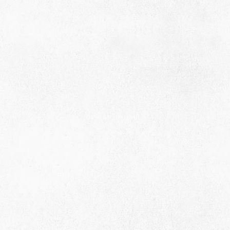
659635, Алтайский край, Алтайский