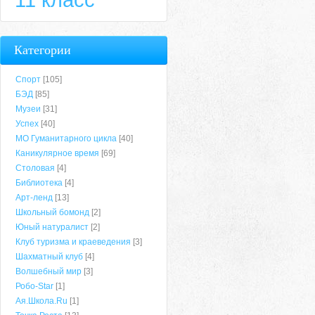
Категории
Спорт
[105]
БЭД
[85]
Музеи
[31]
Успех
[40]
МО Гуманитарного цикла
[40]
Каникулярное время
[69]
Столовая
[4]
Библиотека
[4]
Арт-ленд
[13]
Школьный бомонд
[2]
Юный натуралист
[2]
Клуб туризма и краеведения
[3]
Шахматный клуб
[4]
Волшебный мир
[3]
Робо-Star
[1]
Ая.Школа.Ru
[1]