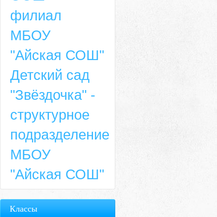
филиал
МБОУ
"Айская СОШ"
Детский сад
"Звёздочка" -
структурное
подразделение
МБОУ
"Айская СОШ"
Классы