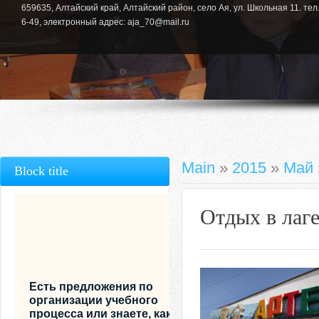
659635, Алтайский край, Алтайский район, село Ая, ул. Школьная 11. тел.
6-49, электронный адрес: aja_70@mail.ru
Main
»
2015
»
Май
Block title
Отдых в лаге
Есть предложения по
организации учебного
процесса или знаете, как