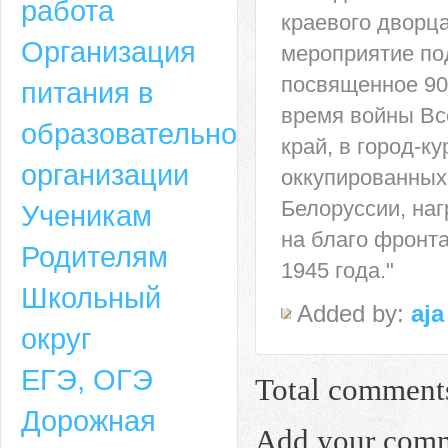
работа
краевого дворц
Организация
мероприятие по
посвященное 90
питания в
время войны Вс
образовательной
край, в город-к
организации
оккупированных
Белоруссии, на
Ученикам
на благо фронта
Родителям
1945 года."
Школьный
Added by:
aja
округ
ЕГЭ, ОГЭ
Total comment
Дорожная
Add your com