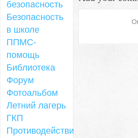
безопасность
Безопасность
On
в школе
ППМС-
помощь
Библиотека
Форум
Адрес
Фотоальбом
659635, Алтайский край, Алтайский район, село Ая, ул. Школьная 11. тел.
Летний лагерь
6-49, электронный адрес: aja_70@mail.ru
ГКП
Противодействие