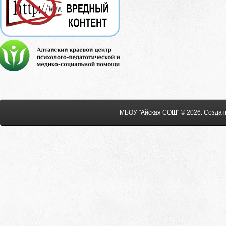
МБОУ "Айская СОШ" © 2026
.
Создат