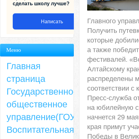
сделать школу лучше?
Главного управ
Написать
Получить путевк
которые добили
а также победит
Меню
фестивалей. «В
Главная
Алтайскому кра
страница
распределены м
соответствии с 
Государственно-
Пресс-служба от
общественное
на юбилейную с
Адрес
управление(ГОУ)
начнется 29 мая
659635, Алтайский край, Алтайский район, село Ая, ул. Школьная 11. тел.
края примут уча
Воспитательная
6-49, электронный адрес: aja_70@mail.ru
Победы в Велик