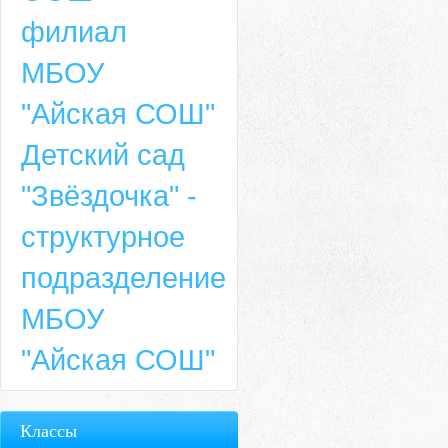
филиал
МБОУ
"Айская СОШ"
Детский сад
"Звёздочка" -
структурное
подразделение
МБОУ
"Айская СОШ"
Классы