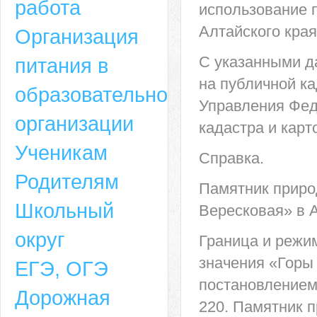
работа
использование п
Алтайского края
Организация
С указанными д
питания в
на публичной к
образовательной
Управления Фед
организации
кадастра и карт
Ученикам
Справка.
Родителям
Памятник приро
Школьный
Вересковая» в 
округ
Граница и режи
значения «Горы
ЕГЭ, ОГЭ
постановлением
Дорожная
220. Памятник п