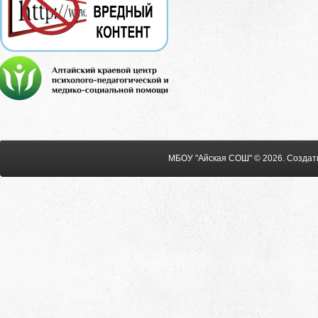
МБОУ "Айская СОШ" © 2026
.
Создат