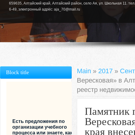
659635, Алтайский край, Алтайский район, село Ая, ул. Школьная 11. тел.
6-49, электронный адрес: aja_70@mail.ru
Main
»
2017
»
Сент
Block title
Вересковая» в Алт
реестр недвижимо
Памятник 
Вересковая
Есть предложения по
организации учебного
края внес
процесса или знаете, как