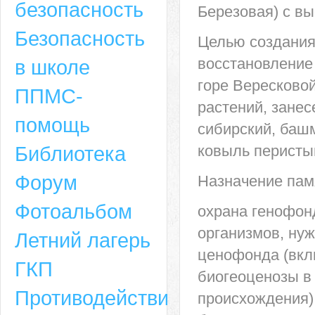
безопасность
Березовая) с вы
Безопасность
Целью создания
восстановление
в школе
горе Вересково
ППМС-
растений, занес
помощь
сибирский, баш
Библиотека
ковыль перисты
Форум
Назначение пам
Адрес
Фотоальбом
охрана генофон
659635, Алтайский край, Алтайский район, село Ая, ул. Школьная 11. тел.
организмов, ну
Летний лагерь
6-49, электронный адрес: aja_70@mail.ru
ценофонда (вкл
ГКП
биогеоценозы в 
Противодействие
происхождения);