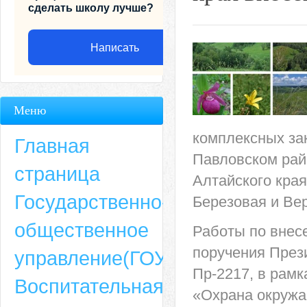
сделать школу лучше?
Написать
Меню
комплексных за
Главная
Павловском рай
страница
Алтайского кра
Государственно-
Березовая и Вер
общественное
Работы по внес
Адрес
поручения През
управление(ГОУ)
659635, Алтайский край, Алтайский район, село Ая, ул. Школьная 11. тел.
Пр-2217, в рам
Воспитательная
6-49, электронный адрес: aja_70@mail.ru
«Охрана окружа