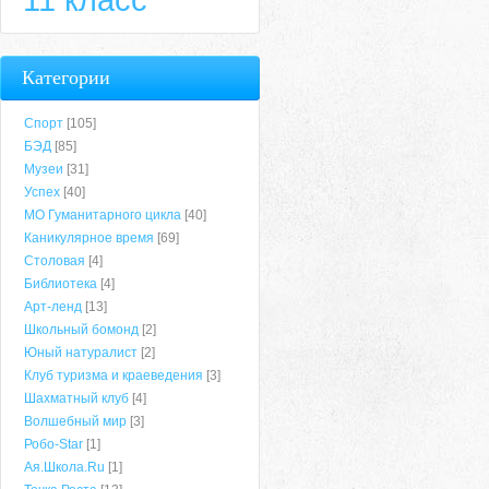
Категории
Спорт
[105]
БЭД
[85]
Музеи
[31]
Успех
[40]
МО Гуманитарного цикла
[40]
Каникулярное время
[69]
Столовая
[4]
Библиотека
[4]
Арт-ленд
[13]
Школьный бомонд
[2]
Юный натуралист
[2]
Клуб туризма и краеведения
[3]
Шахматный клуб
[4]
Волшебный мир
[3]
Робо-Star
[1]
Ая.Школа.Ru
[1]