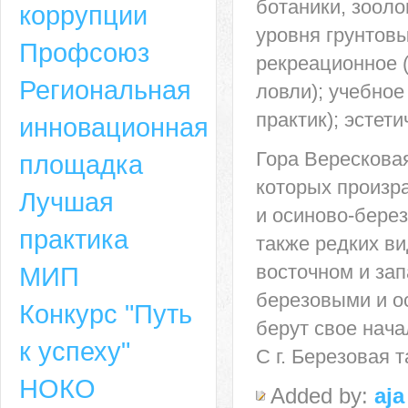
ботаники, зооло
коррупции
уровня грунтовы
Профсоюз
рекреационное 
Региональная
ловли); учебное
практик); эстет
инновационная
Гора Вересковая
площадка
которых произр
Лучшая
и осиново-бере
практика
также редких ви
восточном и за
МИП
березовыми и о
Конкурс "Путь
берут свое нача
к успеху"
С г. Березовая 
НОКО
Added by:
aja