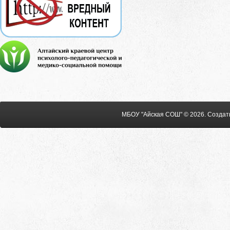
МБОУ "Айская СОШ" © 2026
.
Создат