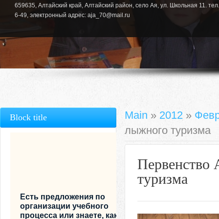
659635, Алтайский край, Алтайский район, село Ая, ул. Школьная 11. тел.
6-49, электронный адрес: aja_70@mail.ru
Main
»
2012
»
Фев
Block title
лыжного туризма
Первенство 
туризма
Есть предложения по
организации учебного
процесса или знаете, как