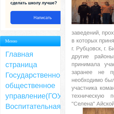
сделать школу лучше?
Написать
заведений, прох
в которых приня
Меню
г. Рубцовск, г. 
Главная
другие район
страница
принимала уча
заранее не п
Государственно-
необходимо был
общественное
участника кома
Адрес
управление(ГОУ)
техническую п
659635, Алтайский край, Алтайский район, село Ая, ул. Школьная 11. тел.
"Селена" Айско
Воспитательная
6-49, электронный адрес: aja_70@mail.ru