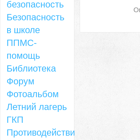
безопасность
On
Безопасность
в школе
ППМС-
помощь
Библиотека
Форум
Адрес
Фотоальбом
659635, Алтайский край, Алтайский район, село Ая, ул. Школьная 11. тел.
Летний лагерь
6-49, электронный адрес: aja_70@mail.ru
ГКП
Противодействие