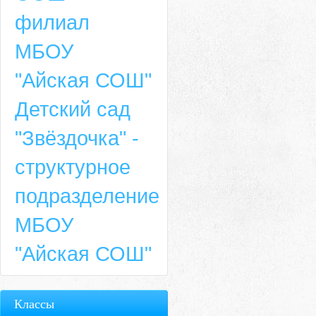
филиал
МБОУ
"Айская СОШ"
Детский сад
"Звёздочка" -
структурное
подразделение
МБОУ
"Айская СОШ"
Классы