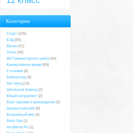
Категории
Спорт
[105]
БЭД
[85]
Музеи
[31]
Успех
[40]
МО Гуманитарного цикла
[40]
Каникулярное время
[69]
Столовая
[4]
Библиотека
[4]
Арт-ленд
[13]
Школьный бомонд
[2]
Юный натуралист
[2]
Клуб туризма и краеведения
[3]
Шахматный клуб
[4]
Волшебный мир
[3]
Робо-Star
[1]
Ая.Школа.Ru
[1]