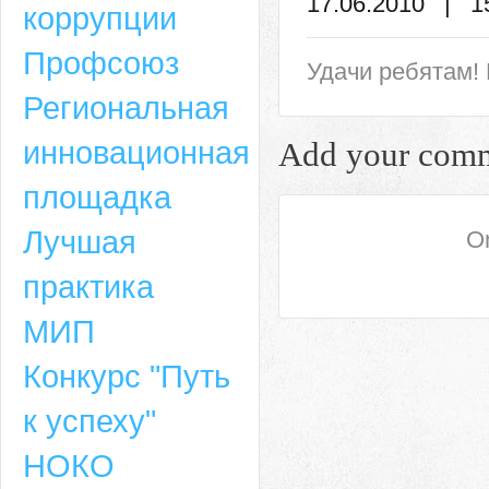
17.06.2010 | 1
коррупции
Профсоюз
Удачи ребятам!
Региональная
инновационная
Add your com
площадка
Лучшая
On
практика
МИП
Конкурс "Путь
к успеху"
НОКО