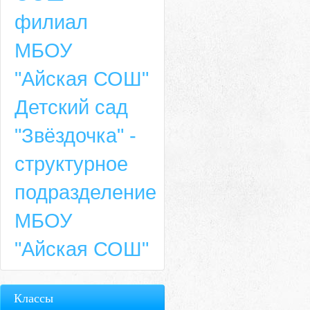
филиал
МБОУ
"Айская СОШ"
Детский сад
"Звёздочка" -
структурное
подразделение
МБОУ
"Айская СОШ"
Классы