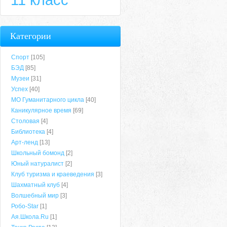
Категории
Спорт
[105]
БЭД
[85]
Музеи
[31]
Успех
[40]
МО Гуманитарного цикла
[40]
Каникулярное время
[69]
Столовая
[4]
Библиотека
[4]
Арт-ленд
[13]
Школьный бомонд
[2]
Юный натуралист
[2]
Клуб туризма и краеведения
[3]
Шахматный клуб
[4]
Волшебный мир
[3]
Робо-Star
[1]
Ая.Школа.Ru
[1]