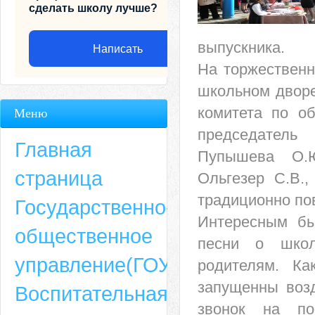
сделать школу лучше?
выпускника.
Написать
На торжественн
школьном дворе
комитета по о
Меню
председатель
Главная
Пупышева О.Ю
страница
Ольгезер С.В.,
традиционно пов
Государственно-
Интересным бы
общественное
песни о школ
Адрес
управление(ГОУ)
родителям. К
659635, Алтайский край, Алтайский район, село Ая, ул. Школьная 11. тел.
запущенны воз
Воспитательная
6-49, электронный адрес: aja_70@mail.ru
звонок на по