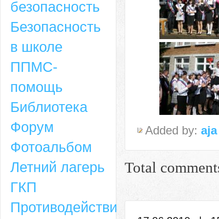
безопасность
Безопасность
в школе
ППМС-
помощь
Библиотека
Форум
Added by:
aja
Адрес
Фотоальбом
659635, Алтайский край, Алтайский район, село Ая, ул. Школьная 11. тел.
Летний лагерь
Total comment
6-49, электронный адрес: aja_70@mail.ru
ГКП
Противодействие