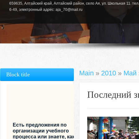
659635, Алтайский край, Алтайский район, село Ая, ул. Школьная 11. тел.
6-49, электронный адрес: aja_70@mail.ru
Main
»
2010
»
Май
Block title
Последний з
Есть предложения по
организации учебного
процесса или знаете, как