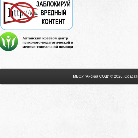
МБОУ "Айская СОШ" © 2026
.
Создат