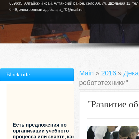
659635, Алтайский край, Алтайский район, село Ая, ул. Школьная 11. тел.
6-49, электронный адрес: aja_70@mail.ru
Main
»
2016
»
Дека
Block title
робототехники"
"Развитие о
Есть предложения по
организации учебного
процесса или знаете, как