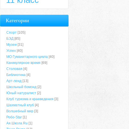
Категории
Спорт
[105]
БЭД
[85]
Музеи
[31]
Успех
[40]
МО Гуманитарного цикла
[40]
Каникулярное время
[69]
Столовая
[4]
Библиотека
[4]
Арт-ленд
[13]
Школьный бомонд
[2]
Юный натуралист
[2]
Клуб туризма и краеведения
[3]
Шахматный клуб
[4]
Волшебный мир
[3]
Робо-Star
[1]
Ая.Школа.Ru
[1]