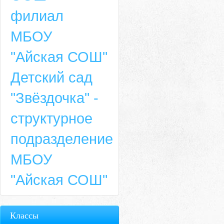
филиал
МБОУ
"Айская СОШ"
Детский сад
"Звёздочка" -
структурное
подразделение
МБОУ
"Айская СОШ"
Классы