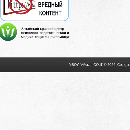
МБОУ "Айская СОШ" © 2026
.
Создат