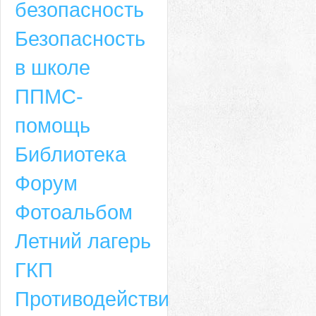
безопасность
Безопасность
в школе
ППМС-
помощь
Библиотека
Форум
Адрес
Фотоальбом
659635, Алтайский край, Алтайский район, село Ая, ул. Школьная 11. тел.
Летний лагерь
6-49, электронный адрес: aja_70@mail.ru
ГКП
Противодействие