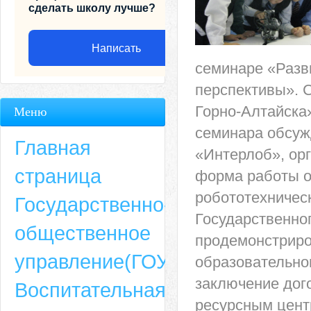
сделать школу лучше?
Написать
семинаре «Разв
перспективы». 
Горно-Алтайска
Меню
семинара обсуж
Главная
«Интерлоб», ор
страница
форма работы о
робототехничес
Государственно-
Государственно
общественное
продемонстриро
Адрес
управление(ГОУ)
образовательно
659635, Алтайский край, Алтайский район, село Ая, ул. Школьная 11. тел.
заключение дог
Воспитательная
6-49, электронный адрес: aja_70@mail.ru
ресурсным цент