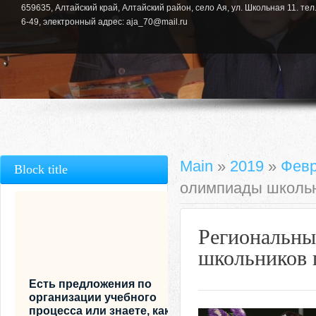
659635, Алтайский край, Алтайский район, село Ая, ул. Школьная 11. тел.
6-49, электронный адрес: aja_70@mail.ru
Main
»
2019
»
Фев
Block title
олимпиады школьн
Региональны
школьников 
Есть предложения по
организации учебного
процесса или знаете, как