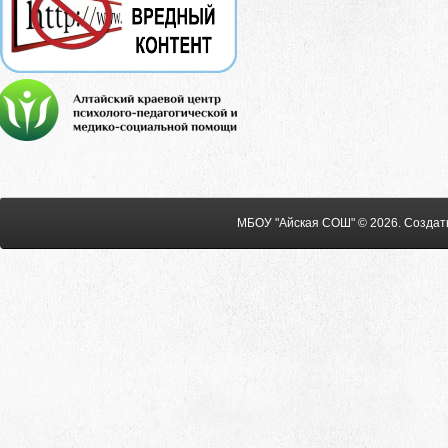
МБОУ "Айская СОШ" © 2026
.
Создат