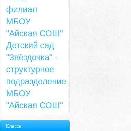
филиал
МБОУ
"Айская СОШ"
Детский сад
"Звёздочка" -
структурное
подразделение
МБОУ
"Айская СОШ"
Классы