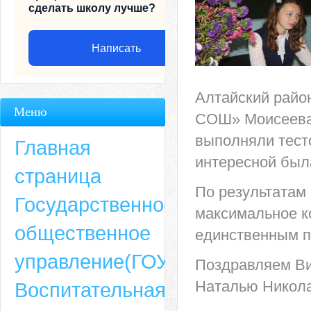
сделать школу лучше?
Написать
Алтайский райо
Меню
СОШ» Моисеева 
выполняли тесто
Главная
интересной был
страница
По результатам
Государственно-
максимальное ко
общественное
единственным п
Адрес
управление(ГОУ)
Поздравляем Ви
659635, Алтайский край, Алтайский район, село Ая, ул. Школьная 11. тел.
Наталью Никола
Воспитательная
6-49, электронный адрес: aja_70@mail.ru