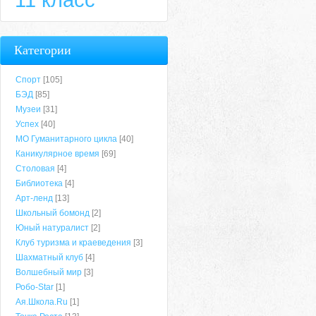
Категории
Спорт
[105]
БЭД
[85]
Музеи
[31]
Успех
[40]
МО Гуманитарного цикла
[40]
Каникулярное время
[69]
Столовая
[4]
Библиотека
[4]
Арт-ленд
[13]
Школьный бомонд
[2]
Юный натуралист
[2]
Клуб туризма и краеведения
[3]
Шахматный клуб
[4]
Волшебный мир
[3]
Робо-Star
[1]
Ая.Школа.Ru
[1]