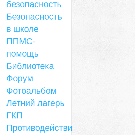
безопасность
Безопасность
в школе
ППМС-
помощь
Библиотека
Форум
Адрес
Фотоальбом
659635, Алтайский край, Алтайский район, село Ая, ул. Школьная 11. тел.
Летний лагерь
6-49, электронный адрес: aja_70@mail.ru
ГКП
Противодействие