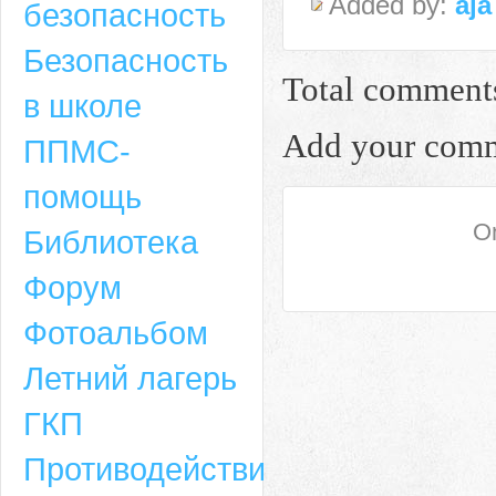
Added by:
aja
безопасность
Безопасность
Total comment
в школе
Add your com
ППМС-
помощь
On
Библиотека
Форум
Адрес
Фотоальбом
659635, Алтайский край, Алтайский район, село Ая, ул. Школьная 11. тел.
Летний лагерь
6-49, электронный адрес: aja_70@mail.ru
ГКП
Противодействие