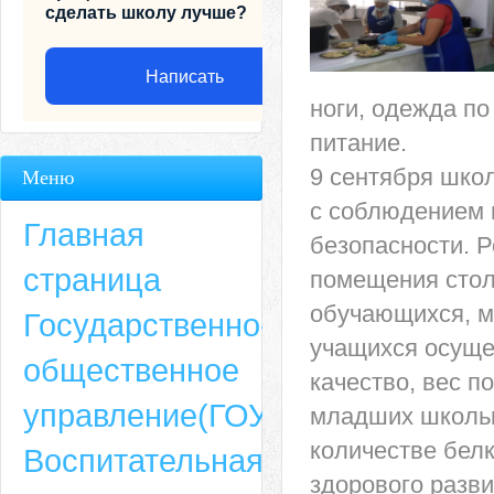
сделать школу лучше?
Написать
ноги, одежда по
питание.
9 сентября шко
Меню
с соблюдением 
Главная
безопасности. 
страница
помещения стол
обучающихся, ме
Государственно-
учащихся осуще
общественное
качество, вес 
Адрес
управление(ГОУ)
младших школьн
659635, Алтайский край, Алтайский район, село Ая, ул. Школьная 11. тел.
количестве белк
Воспитательная
6-49, электронный адрес: aja_70@mail.ru
здорового разви