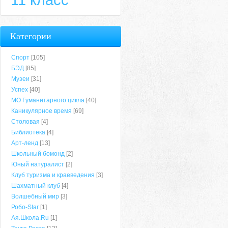
Категории
Спорт
[105]
БЭД
[85]
Музеи
[31]
Успех
[40]
МО Гуманитарного цикла
[40]
Каникулярное время
[69]
Столовая
[4]
Библиотека
[4]
Арт-ленд
[13]
Школьный бомонд
[2]
Юный натуралист
[2]
Клуб туризма и краеведения
[3]
Шахматный клуб
[4]
Волшебный мир
[3]
Робо-Star
[1]
Ая.Школа.Ru
[1]