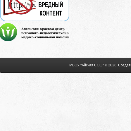
МБОУ "Айская СОШ" © 2026
.
Создат