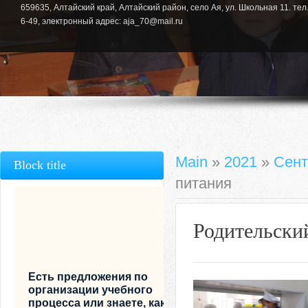
659635, Алтайский край, Алтайский район, село Ая, ул. Школьная 11. тел.
6-49, электронный адрес: aja_70@mail.ru
Main
»
2021
»
Сент
Block title
питания
Родительский
Есть предложения по
организации учебного
процесса или знаете, как