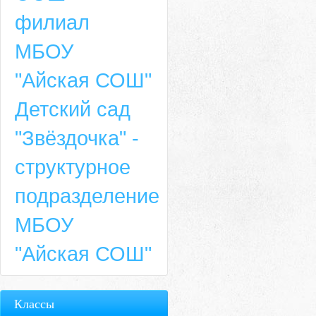
филиал
МБОУ
"Айская СОШ"
Детский сад
"Звёздочка" -
структурное
подразделение
МБОУ
"Айская СОШ"
Классы