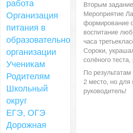
работа
Вторым задание
Мероприятие Ла
Организация
формирование о
питания в
воспитание любв
образовательной
часа третьекла
организации
Сороки, украшал
солёного теста,
Ученикам
По результатам
Родителям
2 место, но дл
Школьный
руководитель!
округ
ЕГЭ, ОГЭ
Дорожная