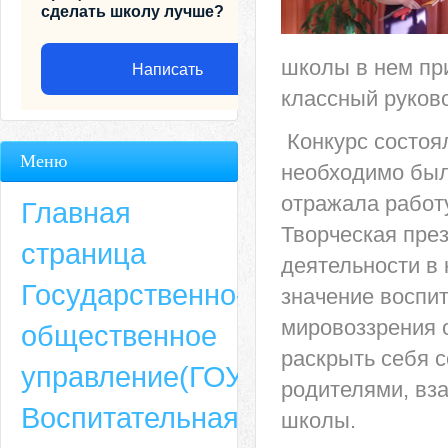
сделать школу лучше?
школы в нем пр
Написать
классный руков
Конкурс состоял
Меню
необходимо был
отражала работ
Главная
Творческая пре
страница
деятельности в
Государственно-
значение воспи
мировоззрения 
общественное
Адрес
раскрыть себя с
управление(ГОУ)
родителями, вз
659635, Алтайский край, Алтайский район, село Ая, ул. Школьная 11. тел.
Воспитательная
6-49, электронный адрес: aja_70@mail.ru
школы.