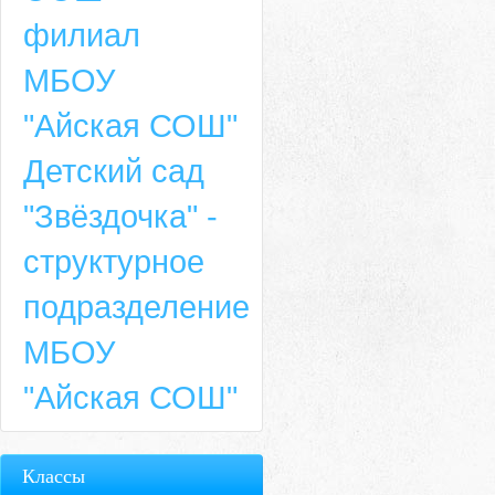
филиал
МБОУ
"Айская СОШ"
Детский сад
"Звёздочка" -
структурное
подразделение
МБОУ
"Айская СОШ"
Классы