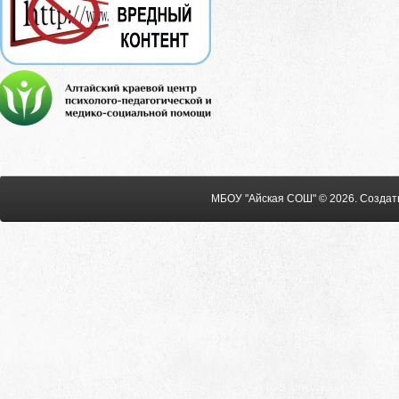
МБОУ "Айская СОШ" © 2026
.
Создат