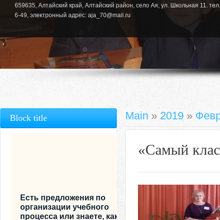
659635, Алтайский край, Алтайский район, село Ая, ул. Школьная 11. тел.
6-49, электронный адрес: aja_70@mail.ru
Main
»
2019
»
Фев
Block title
«Самый клас
Есть предложения по
организации учебного
процесса или знаете, как