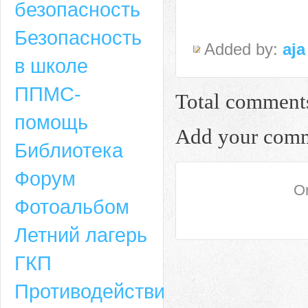
безопасность
Безопасность
Added by:
aja
в школе
ППМС-
Total comment
помощь
Add your com
Библиотека
Форум
On
Адрес
Фотоальбом
659635, Алтайский край, Алтайский район, село Ая, ул. Школьная 11. тел.
Летний лагерь
6-49, электронный адрес: aja_70@mail.ru
ГКП
Противодействие