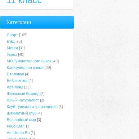
Категории
Спорт
[105]
БЭД
[85]
Музеи
[31]
Успех
[40]
МО Гуманитарного цикла
[40]
Каникулярное время
[69]
Столовая
[4]
Библиотека
[4]
Арт-ленд
[13]
Школьный бомонд
[2]
Юный натуралист
[2]
Клуб туризма и краеведения
[3]
Шахматный клуб
[4]
Волшебный мир
[3]
Робо-Star
[1]
Ая.Школа.Ru
[1]