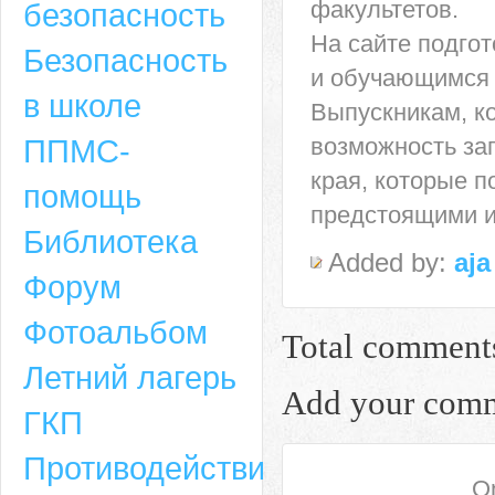
факультетов.
безопасность
На сайте подго
Безопасность
и обучающимся 
в школе
Выпускникам, к
ППМС-
возможность за
края, которые п
помощь
предстоящими и
Библиотека
Added by:
aja
Форум
Адрес
Фотоальбом
Total comment
659635, Алтайский край, Алтайский район, село Ая, ул. Школьная 11. тел.
Летний лагерь
6-49, электронный адрес: aja_70@mail.ru
Add your com
ГКП
Противодействие
On