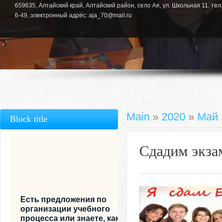
659635, Алтайский край, Алтайский район, село Ая, ул. Школьная 11. тел.
6-49, электронный адрес: aja_70@mail.ru
Main
»
2020
»
Май
Block title
Сдадим экза
Есть предложения по
организации учебного
процесса или знаете, как