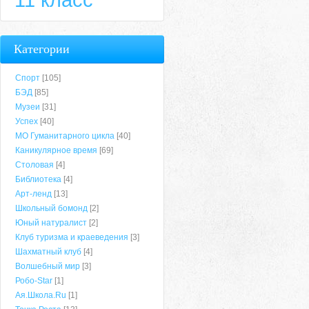
Категории
Спорт
[105]
БЭД
[85]
Музеи
[31]
Успех
[40]
МО Гуманитарного цикла
[40]
Каникулярное время
[69]
Столовая
[4]
Библиотека
[4]
Арт-ленд
[13]
Школьный бомонд
[2]
Юный натуралист
[2]
Клуб туризма и краеведения
[3]
Шахматный клуб
[4]
Волшебный мир
[3]
Робо-Star
[1]
Ая.Школа.Ru
[1]