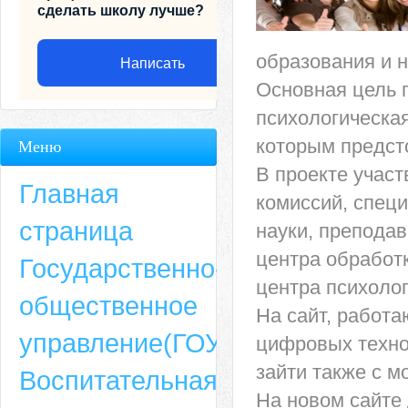
сделать школу лучше?
образования и н
Написать
Основная цель 
психологическая
которым предст
Меню
В проекте учас
Главная
комиссий, спец
страница
науки, преподав
центра обработ
Государственно-
центра психоло
общественное
На сайт, работ
Адрес
управление(ГОУ)
цифровых техно
659635, Алтайский край, Алтайский район, село Ая, ул. Школьная 11. тел.
зайти также с 
Воспитательная
6-49, электронный адрес: aja_70@mail.ru
На новом сайте