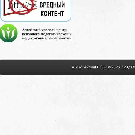
МБОУ "Айская СОШ" © 2026
.
Создат