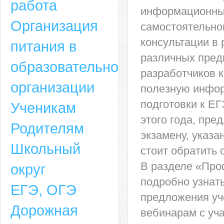
работа
информационные
Организация
самостоятельной
консультации в
питания в
различных пред
образовательной
разработчиков 
организации
полезную инфор
подготовки к ЕГ
Ученикам
этого года, пре
Родителям
экзамену, указа
Школьный
стоит обратить 
В разделе «Про
округ
подробно узнать
ЕГЭ, ОГЭ
предложения уч
Дорожная
вебинарам с уч