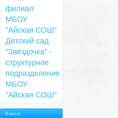
филиал
МБОУ
"Айская СОШ"
Детский сад
"Звёздочка" -
структурное
подразделение
МБОУ
"Айская СОШ"
Классы