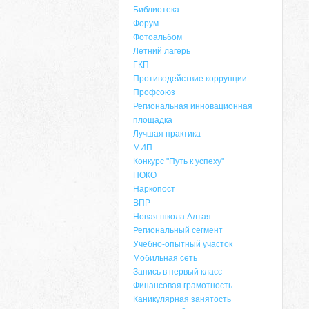
Библиотека
Форум
Фотоальбом
Летний лагерь
ГКП
Противодействие коррупции
Профсоюз
Региональная инновационная
площадка
Лучшая практика
МИП
Конкурс "Путь к успеху"
НОКО
Наркопост
ВПР
Новая школа Алтая
Региональный сегмент
Учебно-опытный участок
Мобильная сеть
Запись в первый класс
Финансовая грамотность
Каникулярная занятость