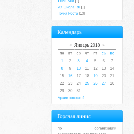
Робо-Star
[1]
Ая.Школа.Ru
[1]
Точка Роста
[13]
Календарь
«
Январь 2018
»
пн
вт
ср
чт
пт
сб
вс
1
2
3
4
5
6
7
8
9
10
11
12
13
14
15
16
17
18
19
20
21
22
23
24
25
26
27
28
29
30
31
Архив новостей
Горячая линия
по организации