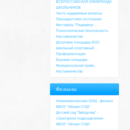
ВСЕРОССИЙСКАЯ ОЛИМПИАДА
ШКОЛЬНИКОВ
Часто задаваемые вопросы
Президентские состязания
Фестиваль "Педкампус...
Психологическая безопасность
Наставничество
Досуговая площадка-2022
Школьный спортивный ...
Профориентация
Базовая площадка
Функциональная грамо...
Наставничество
Адрес
Филиалы
659635, Алтайский край, Алтайский район, 
6-49, электронный адрес: aja_70@mail.ru
Нижнекаянчинская ООШ - филиал
МБОУ "Айская СОШ"
Детский сад "Звёздочка" -
структурное подразделение
МБОУ "Айская СОШ"