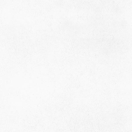
659635, Алтайский край, Алтайский