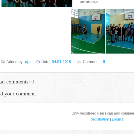
оптимизма.
Added by:
aja
Date:
04.01.2018
Comments
0
tal comments:
0
d your comment
Only registered users can add commen
село Ая, ул. Школьная 11. тел. 28-
[
Registration
|
Login
]