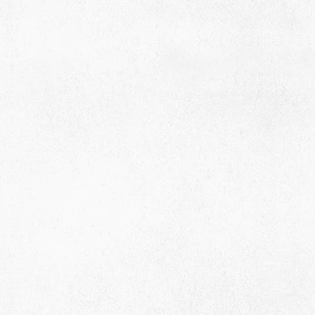
Адрес
 район, село Ая, ул. Школьная 11. тел. 28-
6-49, электронный адрес: aja_70@mail.ru