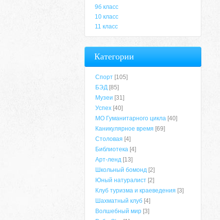
9б класс
10 класс
11 класс
Категории
Спорт
[105]
БЭД
[85]
Музеи
[31]
Успех
[40]
МО Гуманитарного цикла
[40]
Каникулярное время
[69]
Столовая
[4]
Библиотека
[4]
Арт-ленд
[13]
Школьный бомонд
[2]
Юный натуралист
[2]
Клуб туризма и краеведения
[3]
Шахматный клуб
[4]
Волшебный мир
[3]