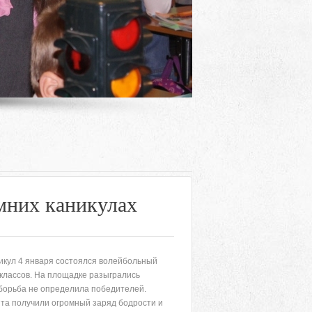
мних каникулах
никул 4 января состоялся волейбольный
Адрес
 классов. На площадке разыгрались
борьба не определила победителей.
 район, село Ая, ул. Школьная 11. тел. 28-
та получили огромный заряд бодрости и
6-49, электронный адрес: aja_70@mail.ru