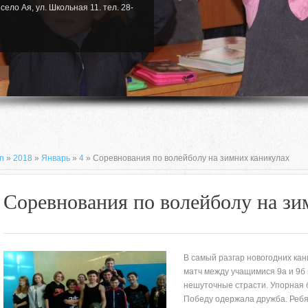
село Ая, ул. Школьная 11. тел. 28-
n
»
2018
»
Январь
»
4
» Соревнования по волейболу на зимних каникулах
Соревнования по волейболу на зи
В самый разгар новогодних ка
матч между учащимися 9а и 9б
нешуточные страсти. Упорная 
659635, Алтайский край, Алтайский
Победу одержала дружба. Ребя