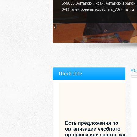
659635, Алтайский край, Алтайский район, 
6-49, электронный адрес: aja_70@mail.ru
Mai
Block title
Есть предложения по
организации учебного
процесса или знаете, как