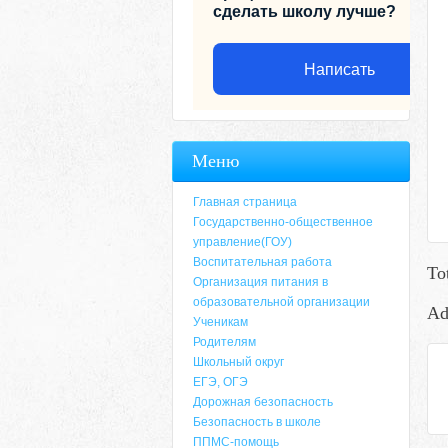
сделать школу лучше?
Написать
Меню
Главная страница
Государственно-общественное
управление(ГОУ)
Воспитательная работа
To
Организация питания в
образовательной организации
Ad
Ученикам
Родителям
Адрес
Школьный округ
ЕГЭ, ОГЭ
659635, Алтайский край, Алтайский район, 
Дорожная безопасность
6-49, электронный адрес: aja_70@mail.ru
Безопасность в школе
ППМС-помощь