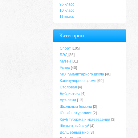
9б класс
10 класс
11 класс
Категории
Спорт
[105]
БЭД
[85]
Музеи
[31]
Успех
[40]
МО Гуманитарного цикла
[40]
Каникулярное время
[69]
Столовая
[4]
Библиотека
[4]
Арт-ленд
[13]
Школьный бомонд
[2]
Юный натуралист
[2]
Клуб туризма и краеведения
[3]
Шахматный клуб
[4]
Волшебный мир
[3]