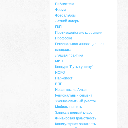
Библиотека
Форум
Фотоальбом
Летний лагерь
ГКП
Противодействие коррупции
Профсоюз
Региональная инновационная
площадка
Лучшая практика
МИП
Конкурс "Путь к успеху"
НОКО
Наркопост
ВПР
Новая школа Алтая
Региональный сегмент
Учебно-опытный участок
Мобильная сеть
Запись в первый класс
Финансовая грамотность
Каникулярная занятость