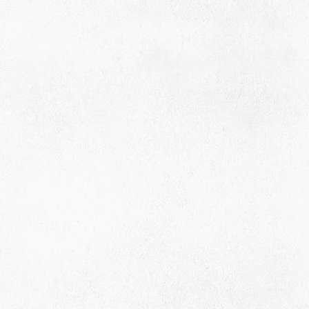
659635, Алтайский край, Алтайский