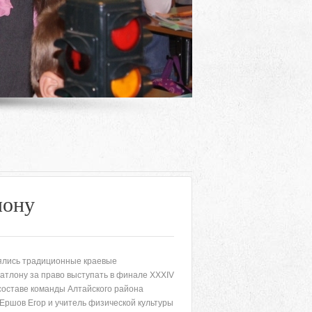
лону
оялись традиционные краевые
Адрес
атлону за право выступать в финале XXXIV
составе команды Алтайского района
 район, село Ая, ул. Школьная 11. тел. 28-
Ершов Егор и учитель физической культуры
6-49, электронный адрес: aja_70@mail.ru