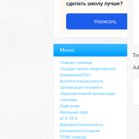
сделать школу лучше?
Написать
Меню
To
Главная страница
Ad
Государственно-общественное
управление(ГОУ)
Воспитательная работа
Организация питания в
образовательной организации
Ученикам
Родителям
Адрес
Школьный округ
ЕГЭ, ОГЭ
659635, Алтайский край, Алтайский район, 
Дорожная безопасность
6-49, электронный адрес: aja_70@mail.ru
Безопасность в школе
ППМС-помощь