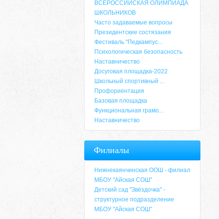
ВСЕРОССИЙСКАЯ ОЛИМПИАДА
ШКОЛЬНИКОВ
Часто задаваемые вопросы
Президентские состязания
Фестиваль "Педкампус...
Психологическая безопасность
Наставничество
Досуговая площадка-2022
Школьный спортивный ...
Профориентация
Базовая площадка
Функциональная грамо...
Наставничество
Адрес
Филиалы
659635, Алтайский край, Алтайский район, 
6-49, электронный адрес: aja_70@mail.ru
Нижнекаянчинская ООШ - филиал
МБОУ "Айская СОШ"
Детский сад "Звёздочка" -
структурное подразделение
МБОУ "Айская СОШ"