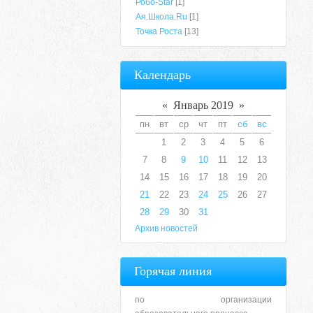
Робо-Star
[1]
Ая.Школа.Ru
[1]
Точка Роста
[13]
Календарь
«
Январь 2019
»
пн
вт
ср
чт
пт
сб
вс
1
2
3
4
5
6
7
8
9
10
11
12
13
14
15
16
17
18
19
20
21
22
23
24
25
26
27
28
29
30
31
Архив новостей
Горячая линия
по организации