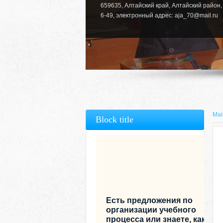
659635, Алтайский край, Алтайский район, 
6-49, электронный адрес: aja_70@mail.ru
Mai
Block title
Есть предложения по
организации учебного
процесса или знаете, как