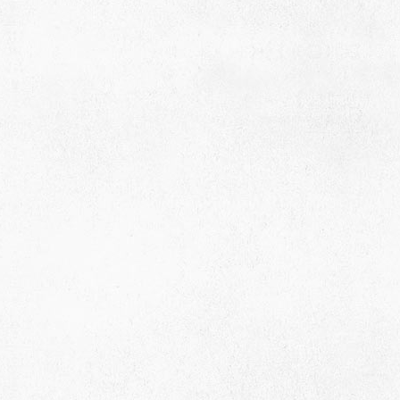
Адрес
 район, село Ая, ул. Школьная 11. тел. 28-
6-49, электронный адрес: aja_70@mail.ru