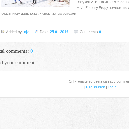
Засухин А. И. По итогам сорев
А. И. Ершову Егору немного не 
участникам дальнейших спортивных успехов
Added by:
aja
Date:
25.01.2019
Comments
0
tal comments:
0
d your comment
Only registered users can add commen
[
Registration
|
Login
]
село Ая, ул. Школьная 11. тел. 28-