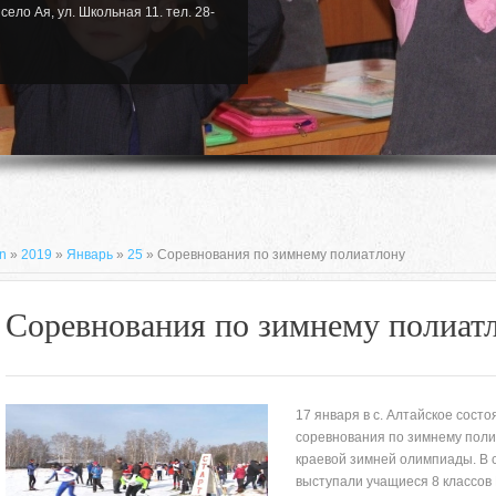
село Ая, ул. Школьная 11. тел. 28-
n
»
2019
»
Январь
»
25
» Соревнования по зимнему полиатлону
Соревнования по зимнему полиат
17 января в с. Алтайское сост
соревнования по зимнему поли
краевой зимней олимпиады. В 
659635, Алтайский край, Алтайский
выступали учащиеся 8 классов 