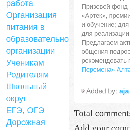
работа
Призовой фонд 
Организация
«Артек», премии
и обучение; дл
питания в
для реализации 
образовательной
Предлагаем акт
организации
общения подрос
рекомендовать г
Ученикам
Перемена» Алта
Родителям
Школьный
Added by:
aja
округ
ЕГЭ, ОГЭ
Total comment
Дорожная
Add your com