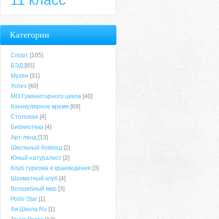
Категории
Спорт
[105]
БЭД
[85]
Музеи
[31]
Успех
[40]
МО Гуманитарного цикла
[40]
Каникулярное время
[69]
Столовая
[4]
Библиотека
[4]
Арт-ленд
[13]
Школьный бомонд
[2]
Юный натуралист
[2]
Клуб туризма и краеведения
[3]
Шахматный клуб
[4]
Волшебный мир
[3]
Робо-Star
[1]
Ая.Школа.Ru
[1]