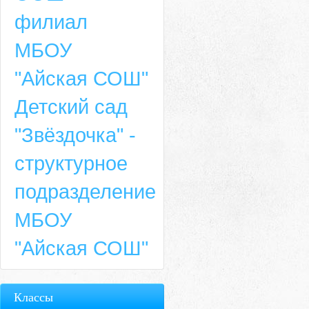
филиал
МБОУ
"Айская СОШ"
Детский сад
"Звёздочка" -
структурное
подразделение
МБОУ
"Айская СОШ"
Классы