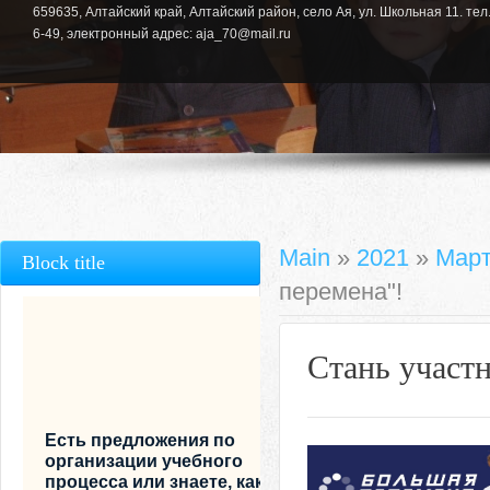
659635, Алтайский край, Алтайский район, село Ая, ул. Школьная 11. тел.
6-49, электронный адрес: aja_70@mail.ru
Main
»
2021
»
Мар
Block title
перемена"!
Стань участ
Есть предложения по
организации учебного
процесса или знаете, как