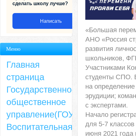
сделать школу лучше?
Написать
«Большая переме
АНО «Россия ст
развития лично
Меню
школьников, ФГ
Главная
Участниками Кон
страница
студенты СПО. 
на определение 
Государственно-
эрудиции; кома
общественное
с экспертами.
Адрес
управление(ГОУ)
Начало регистра
659635, Алтайский край, Алтайский район, село Ая, ул. Школьная 11. тел.
для 5-7 классов 
Воспитательная
6-49, электронный адрес: aja_70@mail.ru
июня 2021 года 