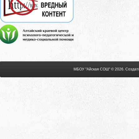
МБОУ "Айская СОШ" © 2026
.
Создат