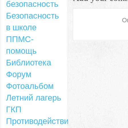
безопасность
Безопасность
On
в школе
ППМС-
помощь
Библиотека
Форум
Адрес
Фотоальбом
659635, Алтайский край, Алтайский район, село Ая, ул. Школьная 11. тел.
Летний лагерь
6-49, электронный адрес: aja_70@mail.ru
ГКП
Противодействие