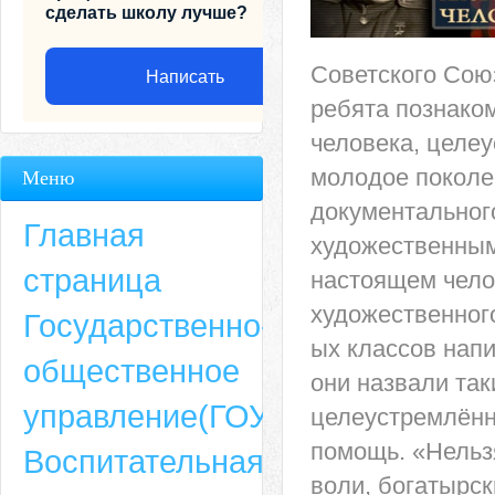
сделать школу лучше?
Советского Сою
Написать
ребята познаком
человека, целе
молодое поколе
Меню
документальног
Главная
художественным
страница
настоящем чело
художественного
Государственно-
ых классов нап
общественное
они назвали так
Адрес
управление(ГОУ)
целеустремлённо
659635, Алтайский край, Алтайский район, село Ая, ул. Школьная 11. тел.
помощь. «Нельз
Воспитательная
6-49, электронный адрес: aja_70@mail.ru
воли, богатырск