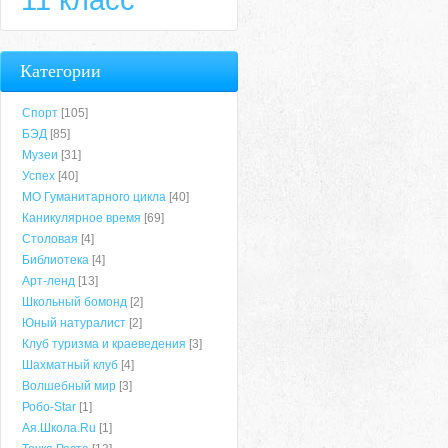
Категории
Спорт
[105]
БЭД
[85]
Музеи
[31]
Успех
[40]
МО Гуманитарного цикла
[40]
Каникулярное время
[69]
Столовая
[4]
Библиотека
[4]
Арт-ленд
[13]
Школьный бомонд
[2]
Юный натуралист
[2]
Клуб туризма и краеведения
[3]
Шахматный клуб
[4]
Волшебный мир
[3]
Робо-Star
[1]
Ая.Школа.Ru
[1]