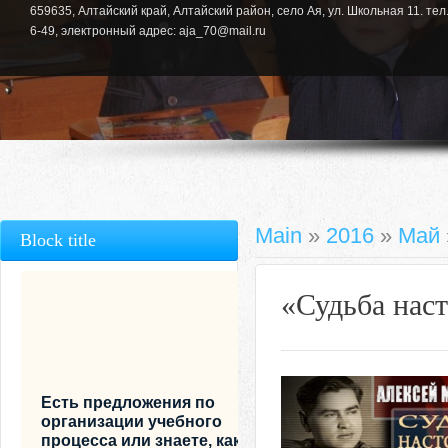
659635, Алтайский край, Алтайский район, село Ая, ул. Школьная 11. тел.
6-49, электронный адрес: aja_70@mail.ru
Main
»
2016
»
Май
Block title
«Судьба нас
Есть предложения по
организации учебного
процесса или знаете, как