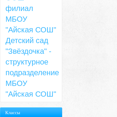
филиал
МБОУ
"Айская СОШ"
Детский сад
"Звёздочка" -
структурное
подразделение
МБОУ
"Айская СОШ"
Классы