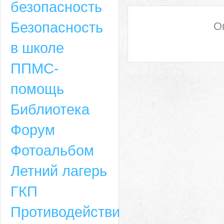
безопасность
Безопасность
On
в школе
ППМС-
помощь
Библиотека
Форум
Адрес
Фотоальбом
659635, Алтайский край, Алтайский район, село Ая, ул. Школьная 11. тел.
Летний лагерь
6-49, электронный адрес: aja_70@mail.ru
ГКП
Противодействие