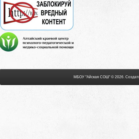
МБОУ "Айская СОШ" © 2026
.
Создат