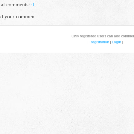
tal comments:
0
d your comment
Only registered users can add commen
[
Registration
|
Login
]
659635, Алтайский край, Алтайский