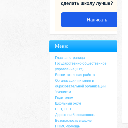
сделать школу лучше?
Написать
Меню
Главная страница
Государственно-общественное
управление(ГОУ)
Воспитательная работа
Организация питания в
образовательной организации
Ученикам
Родителям
Адрес
Школьный округ
ЕГЭ, ОГЭ
659635, Алтайский край, Алтайский район, 
Дорожная безопасность
6-49, электронный адрес: aja_70@mail.ru
Безопасность в школе
ППМС-помощь