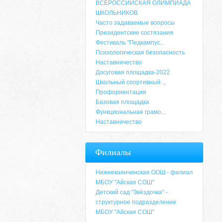
ВСЕРОССИЙСКАЯ ОЛИМПИАДА
ШКОЛЬНИКОВ
Часто задаваемые вопросы
Президентские состязания
Фестиваль "Педкампус...
Психологическая безопасность
Наставничество
Досуговая площадка-2022
Школьный спортивный ...
Профориентация
Базовая площадка
Функциональная грамо...
Наставничество
Адрес
Филиалы
659635, Алтайский край, Алтайский район, 
6-49, электронный адрес: aja_70@mail.ru
Нижнекаянчинская ООШ - филиал
МБОУ "Айская СОШ"
Детский сад "Звёздочка" -
структурное подразделение
МБОУ "Айская СОШ"