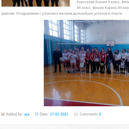
Коротеева Ксения 9 класс, Фил
8б класс, Фишер Карина 8б кла
девочки. Поздравляем с успехом и желаем дальнейших успехов в спорте.
село Ая, ул. Школьная 11. тел. 28-
Added by:
aja
Date:
17.02.2021
Comments
0