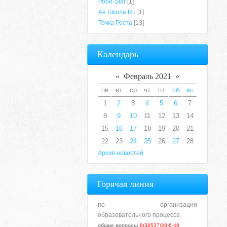
Робо-Star
[1]
Ая.Школа.Ru
[1]
Точка Роста
[13]
Календарь
«
Февраль 2021
»
пн
вт
ср
чт
пт
сб
вс
1
2
3
4
5
6
7
8
9
10
11
12
13
14
15
16
17
18
19
20
21
22
23
24
25
26
27
28
Архив новостей
Горячая линия
по организации
образовательного процесса
общие вопросы:
8(38537)28-6-49