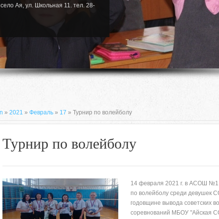
село Ая, ул. Школьная 11. тел. 28-
n
»
2021
»
Февраль
»
17
» Турнир по волейболу
Турнир по волейболу
14 февраля 2021 г. в АСОШ №1 
по волейболу среди девушек С
годовщине вывода советских во
659635, Алтайский край, Алтайский
соревнований МБОУ "Айская СО