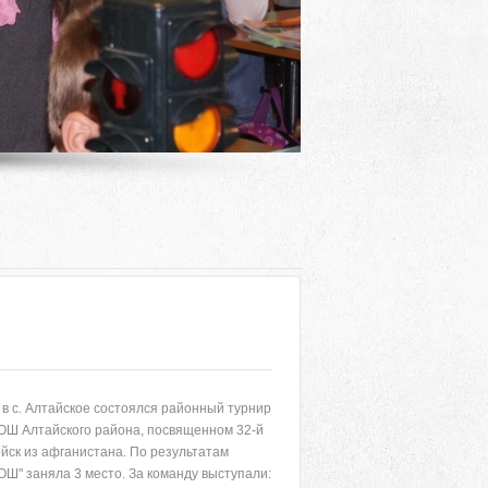
в с. Алтайское состоялся районный турнир
Адрес
ОШ Алтайского района, посвященном 32-й
йск из афганистана. По результатам
 район, село Ая, ул. Школьная 11. тел. 28-
Ш" заняла 3 место. За команду выступали:
6-49, электронный адрес: aja_70@mail.ru