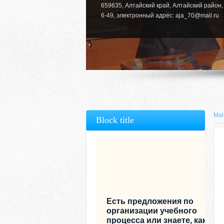
659635, Алтайский край, Алтайский район, 
6-49, электронный адрес: aja_70@mail.ru
Mai
Block title
Есть предложения по
организации учебного
процесса или знаете, как