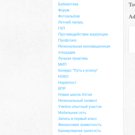
To
Библиотека
Форум
Ad
Фотоальбом
Летний лагерь
ГКП
Противодействие коррупции
Профсоюз
Региональная инновационная
площадка
Лучшая практика
МИП
Конкурс "Путь к успеху"
НОКО
Наркопост
ВПР
Новая школа Алтая
Региональный сегмент
Учебно-опытный участок
Мобильная сеть
Запись в первый класс
Финансовая грамотность
Каникулярная занятость