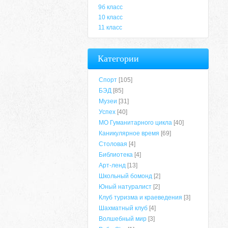
9б класс
10 класс
11 класс
Категории
Спорт
[105]
БЭД
[85]
Музеи
[31]
Успех
[40]
МО Гуманитарного цикла
[40]
Каникулярное время
[69]
Столовая
[4]
Библиотека
[4]
Арт-ленд
[13]
Школьный бомонд
[2]
Юный натуралист
[2]
Клуб туризма и краеведения
[3]
Шахматный клуб
[4]
Волшебный мир
[3]