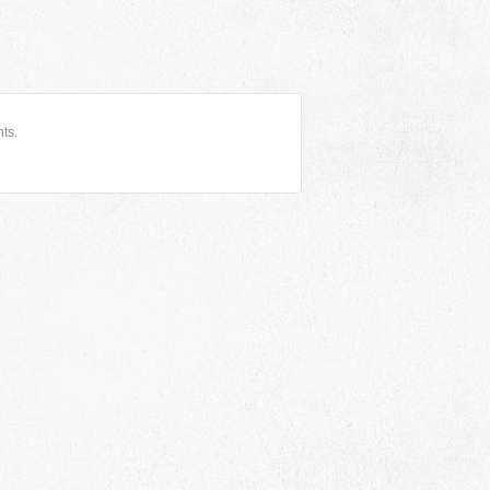
ts.
Адрес
 район, село Ая, ул. Школьная 11. тел. 28-
6-49, электронный адрес: aja_70@mail.ru