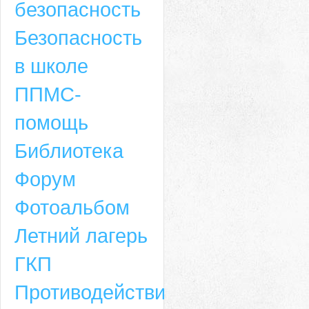
безопасность
Безопасность
в школе
ППМС-
помощь
Библиотека
Форум
Адрес
Фотоальбом
659635, Алтайский край, Алтайский район, село Ая, ул. Школьная 11. тел.
Летний лагерь
6-49, электронный адрес: aja_70@mail.ru
ГКП
Противодействие