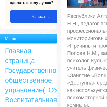
сделать школу лучше?
Республики Алта
Написать
Н.Н., педагог-п
профессиональн
мониторинговых
Меню
«Причины и про
Главная
Попова Н.М., за
страница
психолог, Кульн
учитель физиче
Государственно-
«Занятие «Волш
общественное
«Доступная сре
Адрес
управление(ГОУ)
как используетс
659635, Алтайский край, Алтайский район, село Ая, ул. Школьная 11. тел.
психомоторной 
Воспитательная
6-49, электронный адрес: aja_70@mail.ru
комнаты.