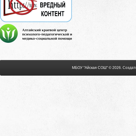
МБОУ "Айская СОШ" © 2026
.
Создат