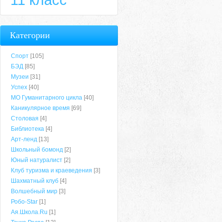
Категории
Спорт
[105]
БЭД
[85]
Музеи
[31]
Успех
[40]
МО Гуманитарного цикла
[40]
Каникулярное время
[69]
Столовая
[4]
Библиотека
[4]
Арт-ленд
[13]
Школьный бомонд
[2]
Юный натуралист
[2]
Клуб туризма и краеведения
[3]
Шахматный клуб
[4]
Волшебный мир
[3]
Робо-Star
[1]
Ая.Школа.Ru
[1]