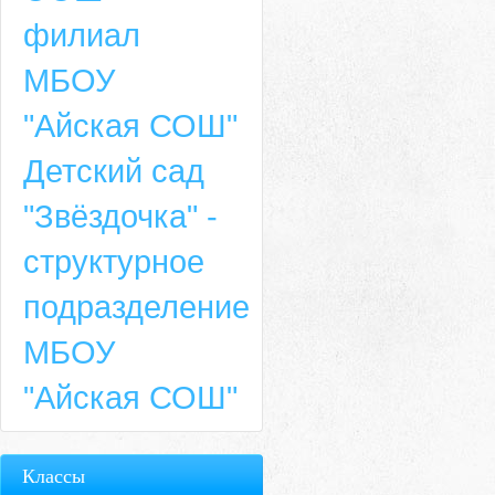
филиал
МБОУ
"Айская СОШ"
Детский сад
"Звёздочка" -
структурное
подразделение
МБОУ
"Айская СОШ"
Классы