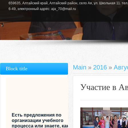
659635, Алтайский край, Алтайский район, село Ая, ул. Школьная 11. тел.
6-49, электронный адрес: aja_70@mail.ru
Main
»
2016
»
Авгу
Block title
Участие в А
Есть предложения по
организации учебного
процесса или знаете, как