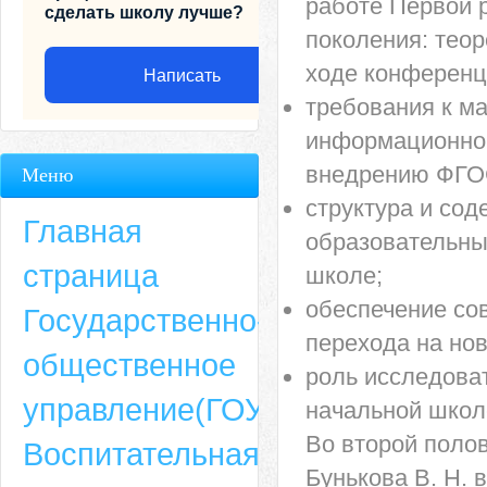
работе Первой 
сделать школу лучше?
поколения: теор
ходе конференц
Написать
требования к м
информационном
внедрению ФГОС
Меню
структура и со
Главная
образовательны
страница
школе;
обеспечение со
Государственно-
перехода на но
общественное
роль исследова
Адрес
управление(ГОУ)
начальной школ
659635, Алтайский край, Алтайский район, село Ая, ул. Школьная 11. тел.
Во второй поло
Воспитательная
6-49, электронный адрес: aja_70@mail.ru
Бунькова В. Н. 