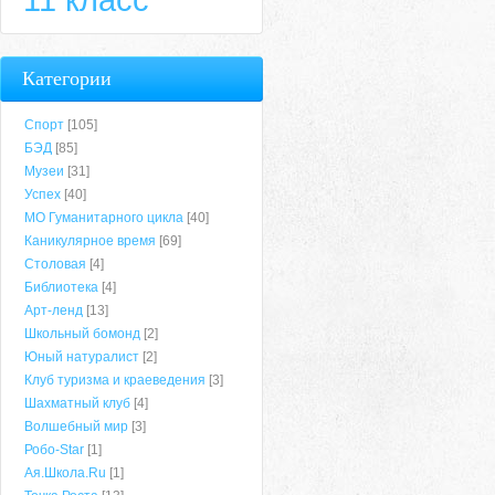
Категории
Спорт
[105]
БЭД
[85]
Музеи
[31]
Успех
[40]
МО Гуманитарного цикла
[40]
Каникулярное время
[69]
Столовая
[4]
Библиотека
[4]
Арт-ленд
[13]
Школьный бомонд
[2]
Юный натуралист
[2]
Клуб туризма и краеведения
[3]
Шахматный клуб
[4]
Волшебный мир
[3]
Робо-Star
[1]
Ая.Школа.Ru
[1]