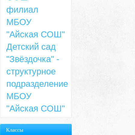
филиал
МБОУ
"Айская СОШ"
Детский сад
"Звёздочка" -
структурное
подразделение
МБОУ
"Айская СОШ"
Классы