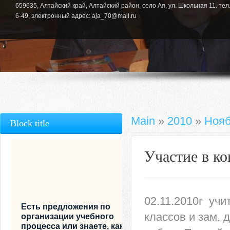
659635, Алтайский край, Алтайский район, село Ая, ул. Школьная 11. тел.
6-49, электронный адрес: aja_70@mail.ru
Main
»
2010
»
Ноя
Block title
Участие в к
02.11.2010г уч
Есть предложения по
классов и зам. 
организации учебного
процесса или знаете, как