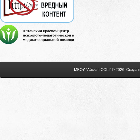
МБОУ "Айская СОШ" © 2026
.
Создат