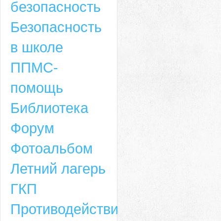
безопасность
Безопасность
в школе
ППМС-
помощь
Библиотека
Форум
Адрес
Фотоальбом
659635, Алтайский край, Алтайский район, село Ая, ул. Школьная 11. тел.
Летний лагерь
6-49, электронный адрес: aja_70@mail.ru
ГКП
Противодействие