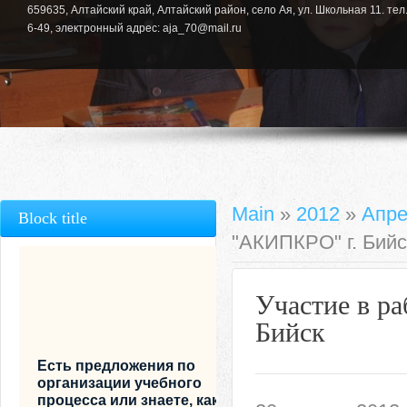
659635, Алтайский край, Алтайский район, село Ая, ул. Школьная 11. тел.
6-49, электронный адрес: aja_70@mail.ru
Main
»
2012
»
Апре
Block title
"АКИПКРО" г. Бийс
Участие в р
Бийск
Есть предложения по
организации учебного
процесса или знаете, как