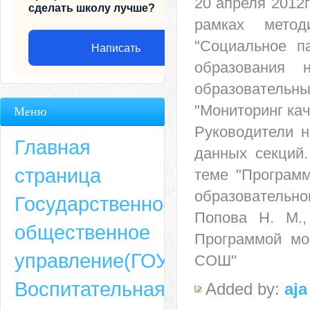
20 апреля 2012
сделать школу лучше?
рамках метод
"Социальное п
Написать
образования н
образовательн
"Мониторинг ка
Меню
Руководители 
Главная
данных секций.
страница
теме "Программ
образовательно
Государственно-
Попова Н. М.,
общественное
Программой мо
Адрес
управление(ГОУ)
СОШ"
659635, Алтайский край, Алтайский район, село Ая, ул. Школьная 11. тел.
Воспитательная
6-49, электронный адрес: aja_70@mail.ru
Added by:
aja