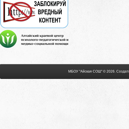
МБОУ "Айская СОШ" © 2026
.
Создат