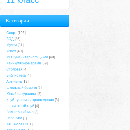
Категории
Спорт
[105]
БЭД
[85]
Музеи
[31]
Успех
[40]
МО Гуманитарного цикла
[40]
Каникулярное время
[69]
Столовая
[4]
Библиотека
[4]
Арт-ленд
[13]
Школьный бомонд
[2]
Юный натуралист
[2]
Клуб туризма и краеведения
[3]
Шахматный клуб
[4]
Волшебный мир
[3]
Робо-Star
[1]
Ая.Школа.Ru
[1]