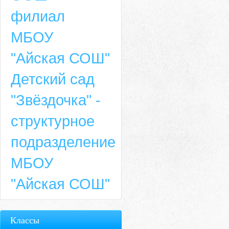
филиал
МБОУ
"Айская СОШ"
Детский сад
"Звёздочка" -
структурное
подразделение
МБОУ
"Айская СОШ"
Классы