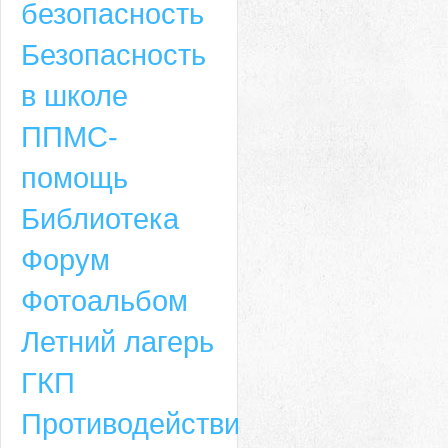
безопасность
Безопасность
в школе
ППМС-
помощь
Библиотека
Форум
Адрес
Фотоальбом
659635, Алтайский край, Алтайский район, село Ая, ул. Школьная 11. тел.
Летний лагерь
6-49, электронный адрес: aja_70@mail.ru
ГКП
Противодействие