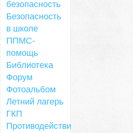
безопасность
Безопасность
в школе
ППМС-
помощь
Библиотека
Форум
Адрес
Фотоальбом
659635, Алтайский край, Алтайский район, село Ая, ул. Школьная 11. тел.
Летний лагерь
6-49, электронный адрес: aja_70@mail.ru
ГКП
Противодействие