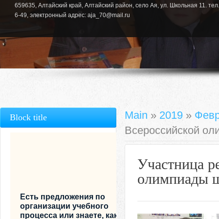
659635, Алтайский край, Алтайский район, село Ая, ул. Школьная 11. тел.
6-49, электронный адрес: aja_70@mail.ru
Main
»
2019
»
Фев
Block title
Всероссийской ол
Участница р
олимпиады 
Есть предложения по
организации учебного
процесса или знаете, как