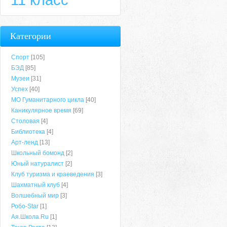
Категории
Спорт
[105]
БЭД
[85]
Музеи
[31]
Успех
[40]
МО Гуманитарного цикла
[40]
Каникулярное время
[69]
Столовая
[4]
Библиотека
[4]
Арт-ленд
[13]
Школьный бомонд
[2]
Юный натуралист
[2]
Клуб туризма и краеведения
[3]
Шахматный клуб
[4]
Волшебный мир
[3]
Робо-Star
[1]
Ая.Школа.Ru
[1]