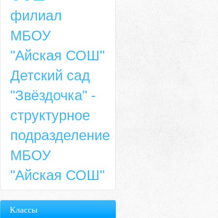
филиал
МБОУ
"Айская СОШ"
Детский сад
"Звёздочка" -
структурное
подразделение
МБОУ
"Айская СОШ"
Классы