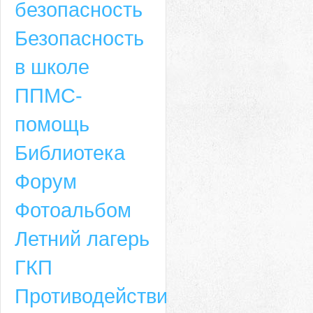
безопасность
Безопасность
в школе
ППМС-
помощь
Библиотека
Форум
Адрес
Фотоальбом
659635, Алтайский край, Алтайский район, село Ая, ул. Школьная 11. тел.
Летний лагерь
6-49, электронный адрес: aja_70@mail.ru
ГКП
Противодействие