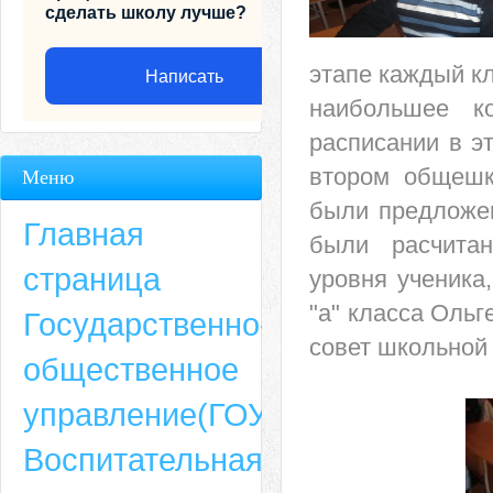
сделать школу лучше?
этапе каждый к
Написать
наибольшее к
расписании в э
втором общешк
Меню
были предложен
Главная
были расчитан
страница
уровня ученика
"а" класса Оль
Государственно-
совет школьной
общественное
Адрес
управление(ГОУ)
659635, Алтайский край, Алтайский район, село Ая, ул. Школьная 11. тел.
Воспитательная
6-49, электронный адрес: aja_70@mail.ru