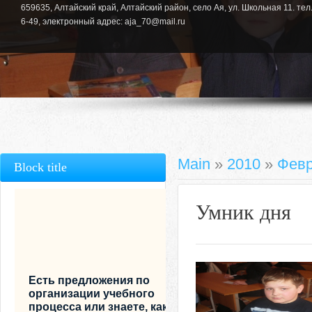
659635, Алтайский край, Алтайский район, село Ая, ул. Школьная 11. тел.
6-49, электронный адрес: aja_70@mail.ru
Main
»
2010
»
Фев
Block title
Умник дня
Есть предложения по
организации учебного
процесса или знаете, как