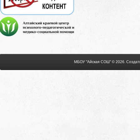
МБОУ "Айская СОШ" © 2026
.
Создат