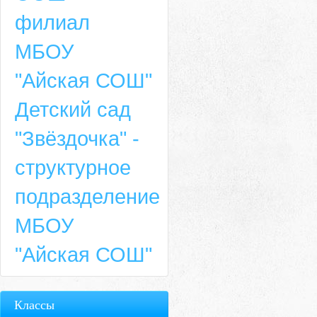
филиал
МБОУ
"Айская СОШ"
Детский сад
"Звёздочка" -
структурное
подразделение
МБОУ
"Айская СОШ"
Классы