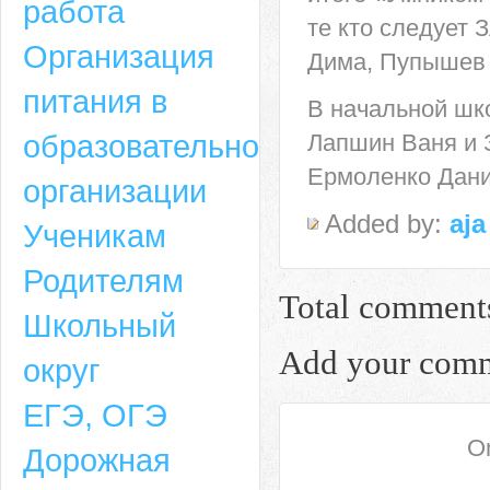
работа
те кто следует
Организация
Дима, Пупышев
питания в
В начальной шко
образовательной
Лапшин Ваня и З
Ермоленко Дани
организации
Added by:
aja
Ученикам
Родителям
Total comment
Школьный
Add your com
округ
ЕГЭ, ОГЭ
On
Дорожная