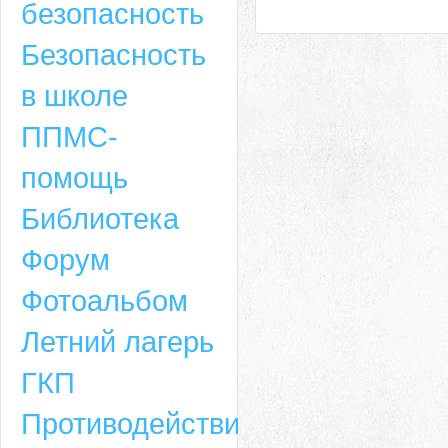
безопасность
Безопасность
в школе
ППМС-
помощь
Библиотека
Форум
Адрес
Фотоальбом
659635, Алтайский край, Алтайский район, село Ая, ул. Школьная 11. тел.
Летний лагерь
6-49, электронный адрес: aja_70@mail.ru
ГКП
Противодействие