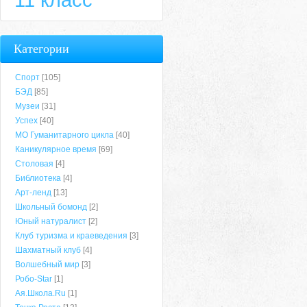
Категории
Спорт
[105]
БЭД
[85]
Музеи
[31]
Успех
[40]
МО Гуманитарного цикла
[40]
Каникулярное время
[69]
Столовая
[4]
Библиотека
[4]
Арт-ленд
[13]
Школьный бомонд
[2]
Юный натуралист
[2]
Клуб туризма и краеведения
[3]
Шахматный клуб
[4]
Волшебный мир
[3]
Робо-Star
[1]
Ая.Школа.Ru
[1]