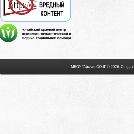
МБОУ "Айская СОШ" © 2026
.
Создат