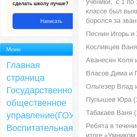
ученики, с 1 по
сделать школу лучше?
классе был выяв
боролся за зва
Написать
Песнин Игорь и 
Косливцев Ваня 
Меню
Аванесян Коля и
Главная
Власов Дима и 
страница
Ольгезер Влад и
Государственно-
Пупышев Юра (1
общественное
Адрес
Табакаев Ваня (
управление(ГОУ)
659635, Алтайский край, Алтайский район, село Ая, ул. Школьная 11. тел.
Ребята в течен
Воспитательная
6-49, электронный адрес: aja_70@mail.ru
итоге «Умником 