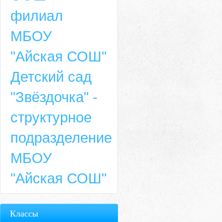
филиал
МБОУ
"Айская СОШ"
Детский сад
"Звёздочка" -
структурное
подразделение
МБОУ
"Айская СОШ"
Классы