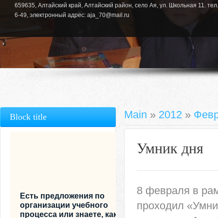
659635, Алтайский край, Алтайский район, село Ая, ул. Школьная 11. тел.
6-49, электронный адрес: aja_70@mail.ru
Main
»
2012
»
Фев
Block title
Умник дня
8 февраля в ра
Есть предложения по
проходил «Умни
организации учебного
процесса или знаете, как