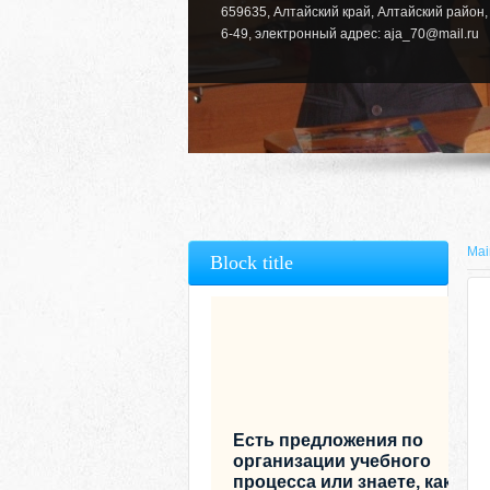
659635, Алтайский край, Алтайский район, 
6-49, электронный адрес: aja_70@mail.ru
Mai
Block title
Есть предложения по
организации учебного
процесса или знаете, как