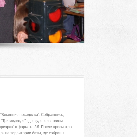
и "Весенние посиделки". Собравшись,
Адрес
"Три медведя", где с удовольствием
призрак" в формате 3Д. После просмотра
 район, село Ая, ул. Школьная 11. тел. 28-
рк на территории базы, где собраны
6-49, электронный адрес: aja_70@mail.ru