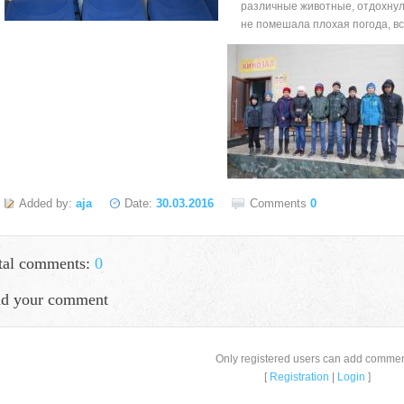
различные животные, отдохнул
не помешала плохая погода, вс
Added by:
aja
Date:
30.03.2016
Comments
0
tal comments:
0
d your comment
село Ая, ул. Школьная 11. тел. 28-
Only registered users can add commen
[
Registration
|
Login
]