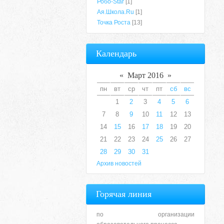
Робо-Star
[1]
Ая.Школа.Ru
[1]
Точка Роста
[13]
Календарь
«
Март 2016
»
пн
вт
ср
чт
пт
сб
вс
1
2
3
4
5
6
7
8
9
10
11
12
13
14
15
16
17
18
19
20
21
22
23
24
25
26
27
28
29
30
31
Архив новостей
Горячая линия
по организации