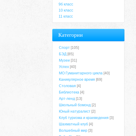
9б класс
10 класс
11 класс
Категории
Спорт
[105]
БЭД
[85]
Музеи
[31]
Успех
[40]
МО Гуманитарного цикла
[40]
Каникулярное время
[69]
Столовая
[4]
Библиотека
[4]
Арт-ленд
[13]
Школьный бомонд
[2]
Юный натуралист
[2]
Клуб туризма и краеведения
[3]
Шахматный клуб
[4]
Волшебный мир
[3]