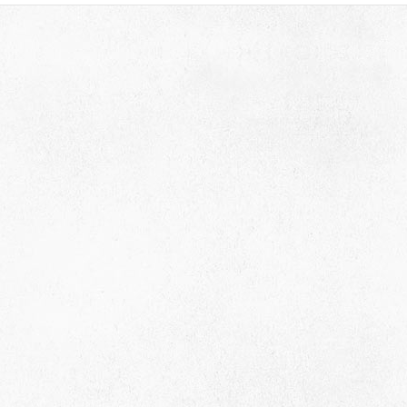
659635, Алтайский край, Алтайский