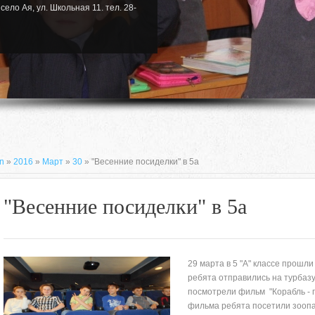
село Ая, ул. Школьная 11. тел. 28-
n
»
2016
»
Март
»
30
» "Весенние посиделки" в 5а
"Весенние посиделки" в 5а
29 марта в 5 "А" классе прошл
ребята отправились на турбазу 
посмотрели фильм "Корабль - 
659635, Алтайский край, Алтайский
фильма ребята посетили зоопа