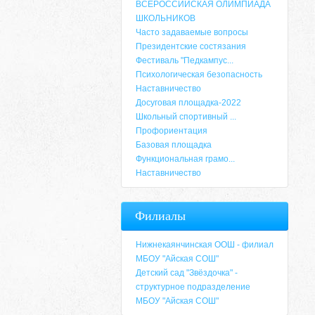
ВСЕРОССИЙСКАЯ ОЛИМПИАДА
ШКОЛЬНИКОВ
Часто задаваемые вопросы
Президентские состязания
Фестиваль "Педкампус...
Психологическая безопасность
Наставничество
Досуговая площадка-2022
Школьный спортивный ...
Профориентация
Базовая площадка
Функциональная грамо...
Наставничество
Адрес
Филиалы
659635, Алтайский край, Алтайский район, 
6-49, электронный адрес: aja_70@mail.ru
Нижнекаянчинская ООШ - филиал
МБОУ "Айская СОШ"
Детский сад "Звёздочка" -
структурное подразделение
МБОУ "Айская СОШ"