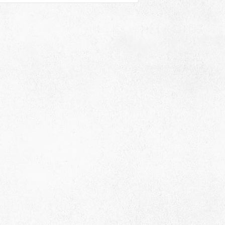
Адрес
 район, село Ая, ул. Школьная 11. тел. 28-
6-49, электронный адрес: aja_70@mail.ru