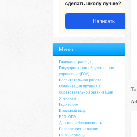
сделать школу лучше?
Написать
Меню
Главная страница
Государственно-общественное
управление(ГОУ)
Воспитательная работа
Организация питания в
To
образовательной организации
Ученикам
Ad
Родителям
Адрес
Школьный округ
ЕГЭ, ОГЭ
659635, Алтайский край, Алтайский район, 
Дорожная безопасность
6-49, электронный адрес: aja_70@mail.ru
Безопасность в школе
ППМС-помощь