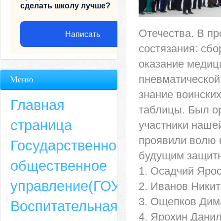
сделать школу лучше?
Отечества. В п
Написать
состязания: сбо
оказание медиц
пневматической 
Меню
знание воински
Главная
таблицы. Был о
страница
участники наше
проявили волю 
Государственно-
будущим защитн
общественное
1. Осадчий Яро
Адрес
управление(ГОУ)
2. Иванов Никит
659635, Алтайский край, Алтайский район, село Ая, ул. Школьная 11. тел.
3. Ощепков Дим
Воспитательная
6-49, электронный адрес: aja_70@mail.ru
4. Ярохин Дани