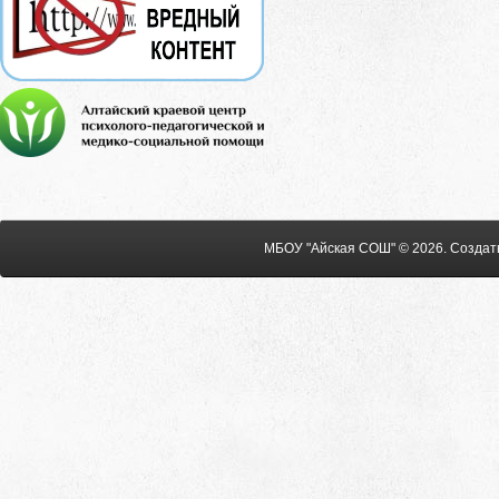
МБОУ "Айская СОШ" © 2026
.
Создат