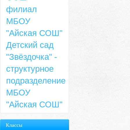
филиал
МБОУ
"Айская СОШ"
Детский сад
"Звёздочка" -
структурное
подразделение
МБОУ
"Айская СОШ"
Классы