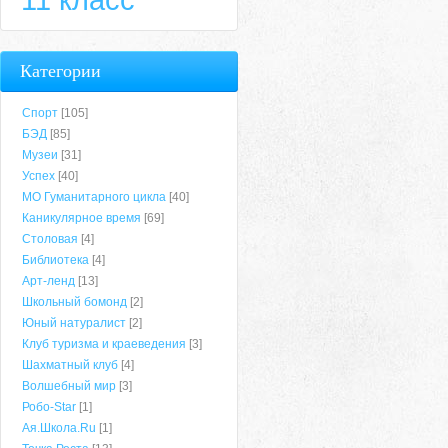
Категории
Спорт
[105]
БЭД
[85]
Музеи
[31]
Успех
[40]
МО Гуманитарного цикла
[40]
Каникулярное время
[69]
Столовая
[4]
Библиотека
[4]
Арт-ленд
[13]
Школьный бомонд
[2]
Юный натуралист
[2]
Клуб туризма и краеведения
[3]
Шахматный клуб
[4]
Волшебный мир
[3]
Робо-Star
[1]
Ая.Школа.Ru
[1]