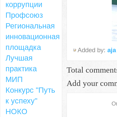
коррупции
Профсоюз
Региональная
инновационная
площадка
Added by:
aja
Лучшая
практика
Total comment
МИП
Add your com
Конкурс "Путь
к успеху"
On
НОКО