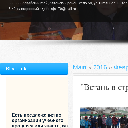
659635, Алтайский край, Алтайский район, село Ая, ул. Школьная 11. тел.
6-49, электронный адрес: aja_70@mail.ru
Main
»
2016
»
Фев
Block title
"Встань в с
Есть предложения по
организации учебного
процесса или знаете, как