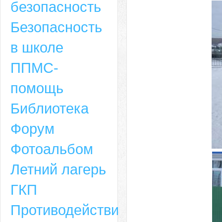
безопасность
Безопасность
в школе
ППМС-
помощь
Библиотека
Форум
Адрес
Фотоальбом
659635, Алтайский край, Алтайский район, село Ая, ул. Школьная 11. тел.
Летний лагерь
6-49, электронный адрес: aja_70@mail.ru
ГКП
Противодействие