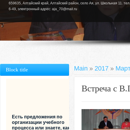
659635, Алтайский край, Алтайский район, село Ая, ул. Школьная 11. тел.
6-49, электронный адрес: aja_70@mail.ru
Main
»
2017
»
Мар
Block title
Встреча с В
Есть предложения по
организации учебного
процесса или знаете, как