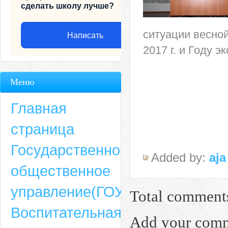
сделать школу лучше?
ситуации весной
Написать
2017 г. и Году 
Меню
Главная
страница
Государственно-
Added by:
aja
общественное
Адрес
управление(ГОУ)
Total comment
659635, Алтайский край, Алтайский район, село Ая, ул. Школьная 11. тел.
Воспитательная
6-49, электронный адрес: aja_70@mail.ru
Add your com