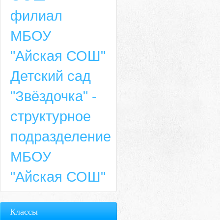
филиал
МБОУ
"Айская СОШ"
Детский сад
"Звёздочка" -
структурное
подразделение
МБОУ
"Айская СОШ"
Классы