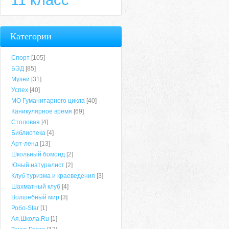
Категории
Спорт
[105]
БЭД
[85]
Музеи
[31]
Успех
[40]
МО Гуманитарного цикла
[40]
Каникулярное время
[69]
Столовая
[4]
Библиотека
[4]
Арт-ленд
[13]
Школьный бомонд
[2]
Юный натуралист
[2]
Клуб туризма и краеведения
[3]
Шахматный клуб
[4]
Волшебный мир
[3]
Робо-Star
[1]
Ая.Школа.Ru
[1]