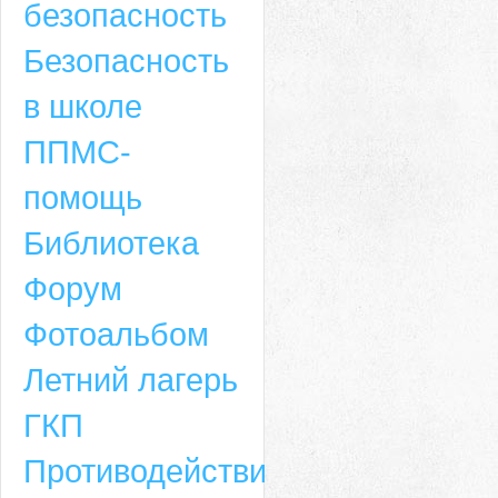
безопасность
Безопасность
в школе
ППМС-
помощь
Библиотека
Форум
Адрес
Фотоальбом
659635, Алтайский край, Алтайский район, село Ая, ул. Школьная 11. тел.
Летний лагерь
6-49, электронный адрес: aja_70@mail.ru
ГКП
Противодействие