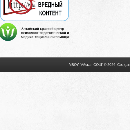
МБОУ "Айская СОШ" © 2026
.
Создат