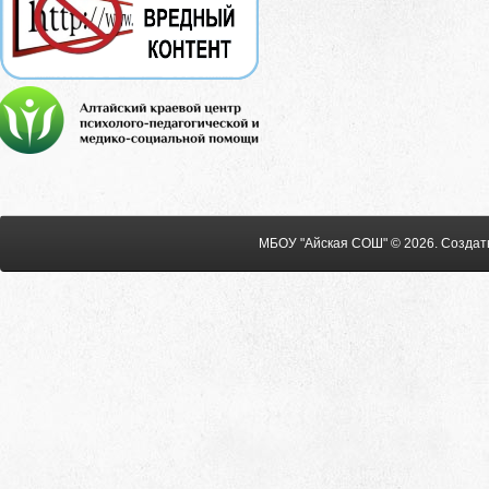
МБОУ "Айская СОШ" © 2026
.
Создат