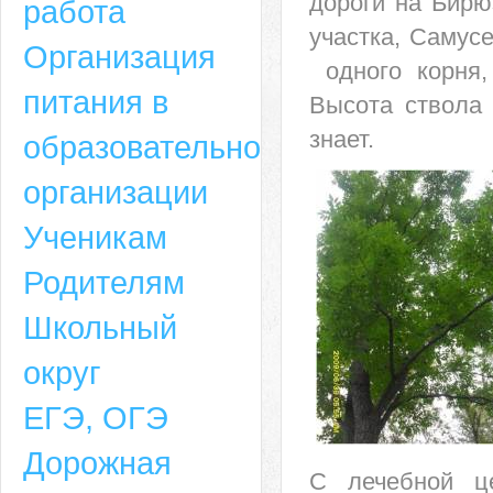
дороги на Бирю
работа
участка, Самусе
Организация
одного корня
питания в
Высота ствола 
знает.
образовательной
организации
Ученикам
Родителям
Школьный
округ
ЕГЭ, ОГЭ
Дорожная
С лечебной це