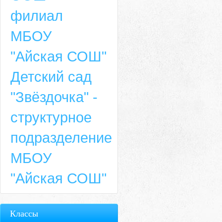
филиал
МБОУ
"Айская СОШ"
Детский сад
"Звёздочка" -
структурное
подразделение
МБОУ
"Айская СОШ"
Классы