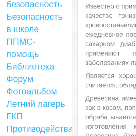
безопасность
Известно о прим
Безопасность
качестве тони
кровоостанавли
в школе
ежедневное по
ППМС-
сахарном диаб
помощь
применяют п
заболеваниях ли
Библиотека
Является хоро
Форум
Адрес
считается, обл
Фотоальбом
Древесина имее
659635, Алтайский край, Алтайский район, село Ая, ул. Школьная 11. тел.
Летний лагерь
6-49, электронный адрес: aja_70@mail.ru
как в косом, по
ГКП
обрабатывается
изготовления
Противодействие
Древесина бар