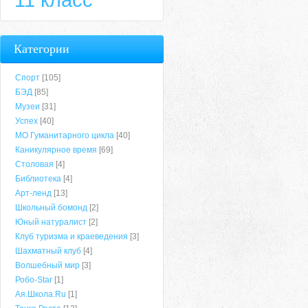
Категории
Спорт
[105]
БЭД
[85]
Музеи
[31]
Успех
[40]
МО Гуманитарного цикла
[40]
Каникулярное время
[69]
Столовая
[4]
Библиотека
[4]
Арт-ленд
[13]
Школьный бомонд
[2]
Юный натуралист
[2]
Клуб туризма и краеведения
[3]
Шахматный клуб
[4]
Волшебный мир
[3]
Робо-Star
[1]
Ая.Школа.Ru
[1]