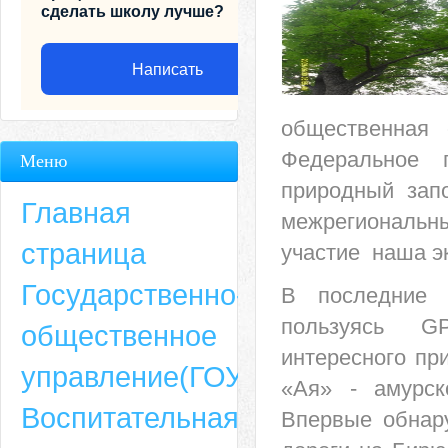
сделать школу лучше?
Написать
общественная 
Федеральное г
Меню
природный зап
Главная
межрегиональн
страница
участие
наша э
Государственно-
В последние 
пользуясь GP
общественное
Адрес
интересного пр
управление(ГОУ)
«Ая» - амурск
659635, Алтайский край, Алтайский район, село Ая, ул. Школьная 11. тел.
Воспитательная
6-49, электронный адрес: aja_70@mail.ru
Впервые обнару