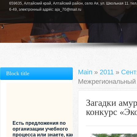
659635, Алтайский край, Алтайский район, село Ая, ул. Школьная 11. тел.
6-49, электронный адрес: aja_70@mail.ru
Main
»
2011
»
Сент
Block title
Межрегиональный 
Загадки аму
конкурс «Эк
Есть предложения по
организации учебного
процесса или знаете, как