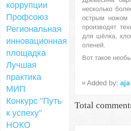
коррупции
несколько боле
Профсоюз
острым ножом 
производят тех
Региональная
для шёлка, хло
инновационная
оленей.
площадка
Вот такое необ
Лучшая
практика
Added by:
aja
МИП
Конкурс "Путь
Total comment
к успеху"
НОКО