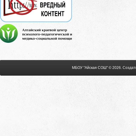
МБОУ "Айская СОШ" © 2026
.
Создат