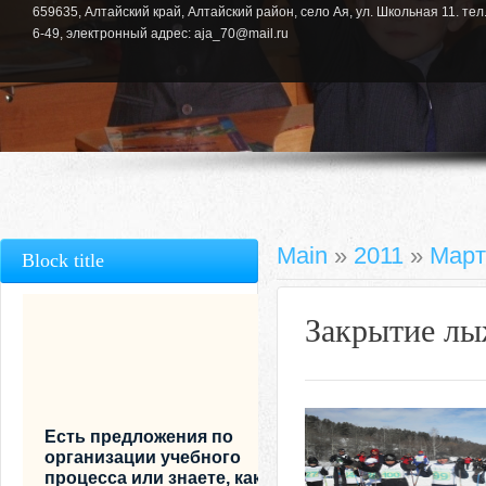
659635, Алтайский край, Алтайский район, село Ая, ул. Школьная 11. тел.
6-49, электронный адрес: aja_70@mail.ru
Main
»
2011
»
Март
Block title
Закрытие лы
Есть предложения по
организации учебного
процесса или знаете, как