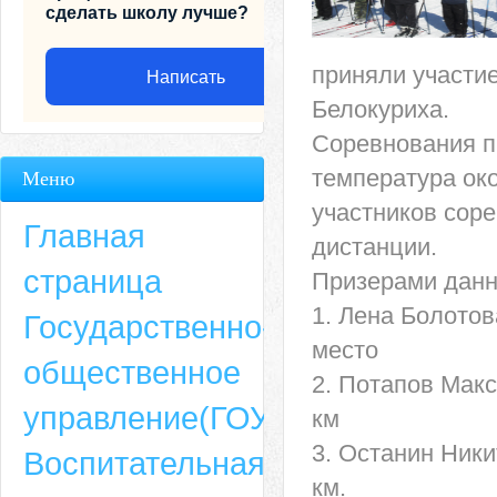
сделать школу лучше?
приняли участие
Написать
Белокуриха.
Соревнования п
температура око
Меню
участников соре
Главная
дистанции.
страница
Призерами данн
1. Лена Болотов
Государственно-
место
общественное
2. Потапов Макс
Адрес
управление(ГОУ)
км
659635, Алтайский край, Алтайский район, село Ая, ул. Школьная 11. тел.
3. Останин Ники
Воспитательная
6-49, электронный адрес: aja_70@mail.ru
км.