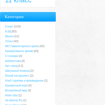
Категории
Спорт
[105]
БЭД
[85]
Музеи
[31]
Успех
[40]
МО Гуманитарного цикла
[40]
Каникулярное время
[69]
Столовая
[4]
Библиотека
[4]
Арт-ленд
[13]
Школьный бомонд
[2]
Юный натуралист
[2]
Клуб туризма и краеведения
[3]
Шахматный клуб
[4]
Волшебный мир
[3]
Робо-Star
[1]
Ая.Школа.Ru
[1]