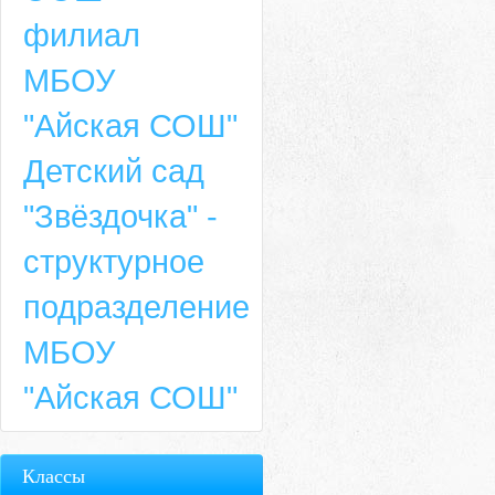
филиал
МБОУ
"Айская СОШ"
Детский сад
"Звёздочка" -
структурное
подразделение
МБОУ
"Айская СОШ"
Классы