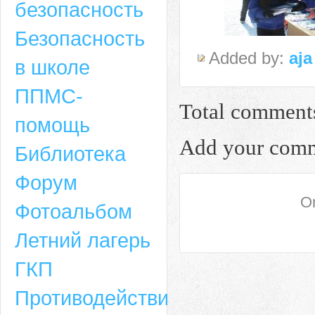
безопасность
Безопасность
Added by:
aja
в школе
ППМС-
Total comment
помощь
Add your com
Библиотека
Форум
Адрес
On
Фотоальбом
659635, Алтайский край, Алтайский район, село Ая, ул. Школьная 11. тел.
Летний лагерь
6-49, электронный адрес: aja_70@mail.ru
ГКП
Противодействие