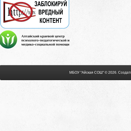
МБОУ "Айская СОШ" © 2026
.
Создат