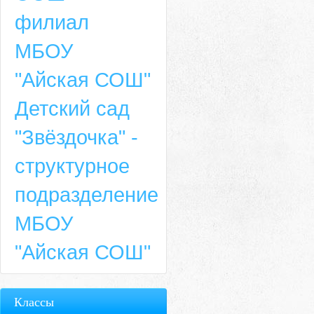
филиал
МБОУ
"Айская СОШ"
Детский сад
"Звёздочка" -
структурное
подразделение
МБОУ
"Айская СОШ"
Классы