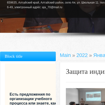
659635, Алтайский край, Алтайский район, село Ая, ул. Школьная 11. тел.
6-49, электронный адрес: aja_70@mail.ru
Main
»
2022
»
Янва
Block title
Защита инди
Есть предложения по
организации учебного
процесса или знаете, как