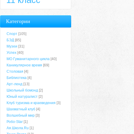
Категории
Спорт
[105]
БЭД
[85]
Музеи
[31]
Успех
[40]
МО Гуманитарного цикла
[40]
Каникулярное время
[69]
Столовая
[4]
Библиотека
[4]
Арт-ленд
[13]
Школьный бомонд
[2]
Юный натуралист
[2]
Клуб туризма и краеведения
[3]
Шахматный клуб
[4]
Волшебный мир
[3]
Робо-Star
[1]
Ая.Школа.Ru
[1]