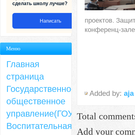
сделать школу лучше?
проектов. Защит
Написать
конференц-зале
Меню
Главная
страница
Государственно-
Added by:
aja
общественное
Адрес
управление(ГОУ)
Total comment
659635, Алтайский край, Алтайский район, село Ая, ул. Школьная 11. тел.
Воспитательная
6-49, электронный адрес: aja_70@mail.ru
Add your com