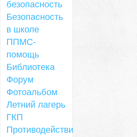
безопасность
Безопасность
в школе
ППМС-
помощь
Библиотека
Форум
Адрес
Фотоальбом
659635, Алтайский край, Алтайский район, село Ая, ул. Школьная 11. тел.
Летний лагерь
6-49, электронный адрес: aja_70@mail.ru
ГКП
Противодействие